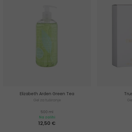
Elizabeth Arden Green Tea
Tru
Gel za tuširanje
Ge
500 ml
Na zalihi
12,50 €