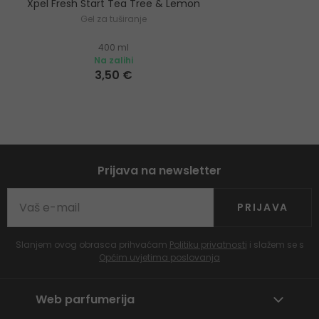
Xpel Fresh Start Tea Tree & Lemon
Gel za tuširanje
400 ml
Na zalihi
3,50 €
Prijava na newsletter
PRIJAVA
Slanjem ovog obrasca prihvaćam
Politiku privatnosti
i slažem se s
Općim uvjetima poslovanja
Web parfumerija