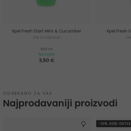
Xpel Fresh Start Mint & Cucumber
Xpel Fresh 
Gel za tuširanje
Ge
400 ml
Na zalihi
3,50 €
ODABRANO ZA VAS
Najprodavaniji proizvodi
-10%. KOD: OUTLE