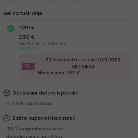
Gel za tuširanje
400 ml
3,50 €
0,88 € / 100 ml, s PDV-om
Na zalihi
20 % popusta
s kodom
OUTLET20
AKTIVIRAJ
Nova cijena:
2,80 €
Očekivani datum isporuke
GLS
4-6 radnih dana
Zašto kupovati kod nas?
100 % originalni proizvodi
Najbolje cijene na tržištu