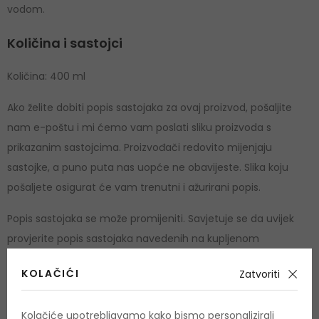
vodom.
Količina i sastojci
Količina: 400 ml
Ako želite dobiti popis sastojaka za ovaj proizvod, pošaljite
nam e-poštu i mi ćemo vam poslati sliku proizvoda s
prikazanim sastojcima. Proizvođači redovito mijenjaju
sastojke, a puno puta nas uopće ne obavijeste. Slika koju
pošaljete osigurat će vam trenutni i ažurirani popis.
Popis sastojaka se može promijeniti. Savjetuje se da uvijek
provjerite popis sastojaka navedenih na kupljenom
proizvodu.
KOLAČIĆI
Zatvoriti
Cruelty free
DA
Kolačiće upotrebljavamo kako bismo personalizirali