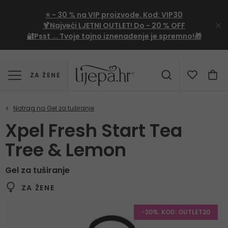
⭐
- 30 %
na VIP proizvode. Kod:
VIP30
🍹Najveći LJETNI OUTLET!
Do - 20 % OFF
🔐Psst ... Tvoje tajno iznenađenje je spremno!🎁
ZA ŽENE
Xpel Fresh Start Tea
Tree & Lemon
Gel za tuširanje
ZA ŽENE
-20%. KOD: OUTLET20