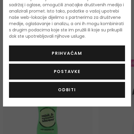
sadržaj i oglase, omogućili značajke društvenih medija i
analizirali promet. Isto tako, podatke o vašoj upotrebi
naše web-lokacije dijelimo s partnerima za društvene
medije, oglašavanje i analizu, a oni ih mogu kombinirati
s drugim podacima koje ste im pružili ili koje su prikupili
OSTALI PROIZVODI IZ ASORTIMANA
dok ste upotrebljavali njihove usluge.
Xpel Fresh Start
PRIHVAĆAM
-20%. KOD: OUTLET20
-20%. KOD: OUTL
POSTAVKE
ODBITI