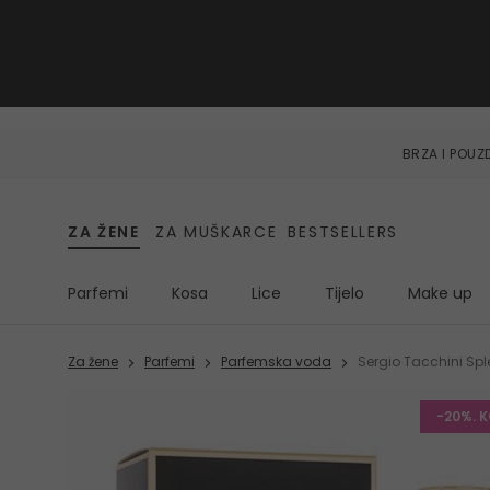
BRZA I POU
ZA ŽENE
ZA MUŠKARCE
BESTSELLERS
Parfemi
Kosa
Lice
Tijelo
Make up
Za žene
Parfemi
Parfemska voda
Sergio Tacchini Sp
-20%. 