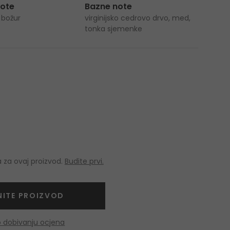
note
Bazne note
, božur
virginijsko cedrovo drvo, med,
tonka sjemenke
 za ovaj proizvod.
Budite prvi.
NITE PROIZVOD
o dobivanju ocjena