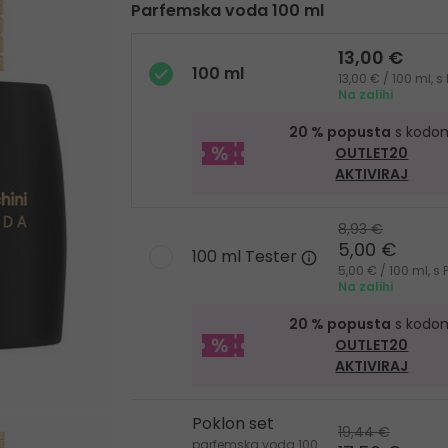
Parfemska voda 100 ml
13,00 €
100 ml
13,00 € / 100 ml, 
Na zalihi
20 % popusta
s kodo
OUTLET20
AKTIVIRAJ
8,93 €
5,00 €
100 ml Tester
5,00 € / 100 ml, 
Na zalihi
20 % popusta
s kodo
OUTLET20
AKTIVIRAJ
Poklon set
19,44 €
parfemska voda 100