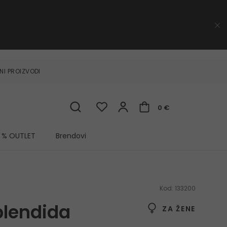
NI PROIZVODI
0 €
% OUTLET
Brendovi
Kod:
133200
plendida
ZA ŽENE