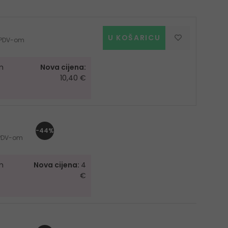
U KOŠARICU
s PDV-om
m
Nova cijena:
10,40 €
-44%
s PDV-om
m
Nova cijena:
4
€