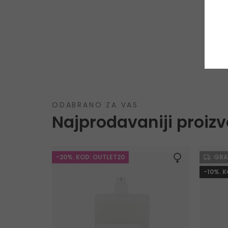
ODABRANO ZA VAS
Najprodavaniji proizv
-20%. KOD: OUTLET20
GRA
-10%. 