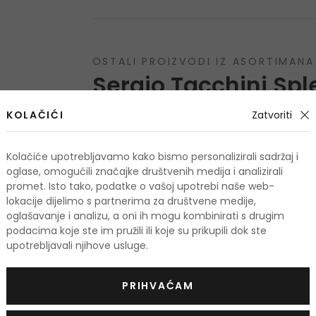
OSTALI PROIZVODI IZ ASORTIMANA
Sergio Tacchini Sp
KOLAČIĆI
Zatvoriti
Kolačiće upotrebljavamo kako bismo personalizirali sadržaj i
oglase, omogućili značajke društvenih medija i analizirali
promet. Isto tako, podatke o vašoj upotrebi naše web-
lokacije dijelimo s partnerima za društvene medije,
oglašavanje i analizu, a oni ih mogu kombinirati s drugim
podacima koje ste im pružili ili koje su prikupili dok ste
upotrebljavali njihove usluge.
PRIHVAĆAM