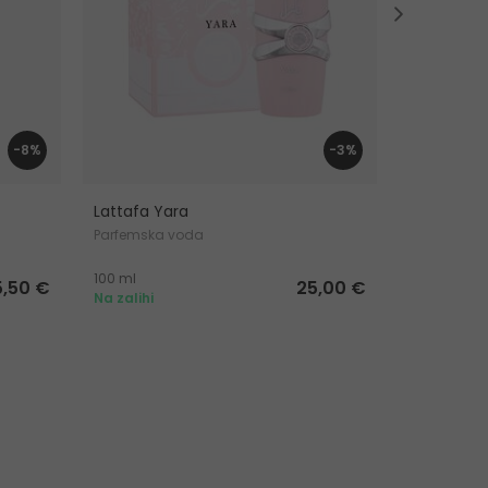
-8%
-3%
Lattafa Yara
Lattafa Pe
Parfemska voda
Parfemska
100 ml
100 ml
5,50 €
25,00 €
Na zalihi
Na zalihi