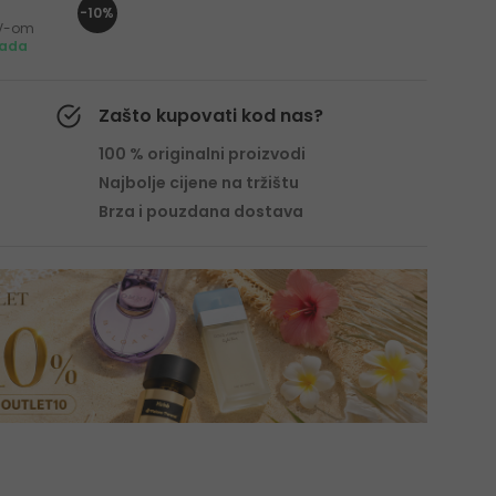
-10%
PDV-om
mada
Zašto kupovati kod nas?
100 % originalni proizvodi
Najbolje cijene na tržištu
Brza i pouzdana dostava