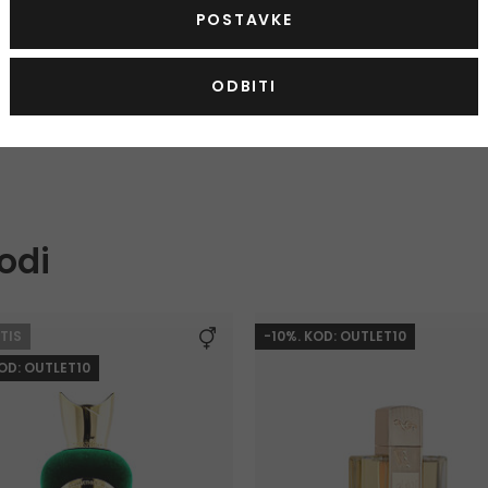
Sergio Tacchini Splendida
POSTAVKE
Le Rouge
Parfemska voda
ODBITI
100 ml
12,50 €
Na zalihi
odi
TIS
-10%. KOD: OUTLET10
KOD: OUTLET10