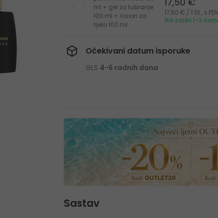
17,50 €
ml + gel za tuširanje
17,50 € / 1 St., s 
100 ml + losion za
Na zalihi 1-3 ko
tijelo 100 ml
Očekivani datum isporuke
GLS
4-6 radnih dana
Sastav