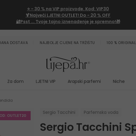
⭐
- 30 %
na VIP proizvode. Kod:
VIP30
🍹Najveći LJETNI OUTLET!
Do - 20 % OFF
🔐Psst ... Tvoje tajno iznenađenje je spremno!🎁
ZDANA DOSTAVA
NAJBOLJE CIJENE NA TRŽIŠTU
100 % ORIGINAL
Za dom
LJETNI VIP
Arapski parfemi
Niche
lendida
Sergio Tacchini
Parfemska voda
KOD: OUTLET20
Sergio Tacchini S