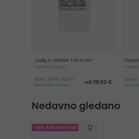
Zadig & Voltaire This is Her!
Sospir
Parfemska voda
Parfem
30 ml
|
50 ml
|
100 ml
100 ml
od 38,50 €
Na zalihi 5 verzije
Na zali
Nedavno gledano
-20%. KOD: OUTLET20