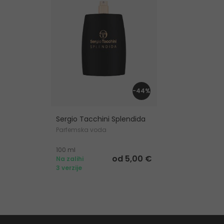
-44%
Sergio Tacchini Splendida
Parfemska voda
100 ml
od 5,00 €
Na zalihi
3 verzije