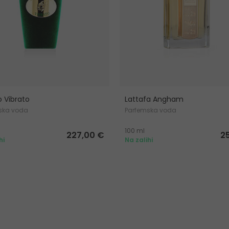
o Vibrato
Lattafa Angham
ska voda
Parfemska voda
100 ml
227,00 €
2
hi
Na zalihi