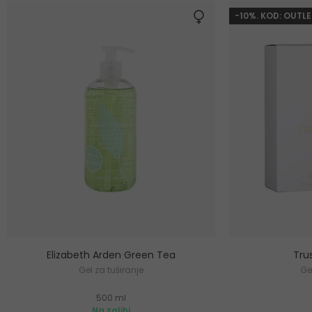
-10%. KOD: OUTLE
Elizabeth Arden Green Tea
Tru
Gel za tuširanje
Ge
500 ml
Na zalihi