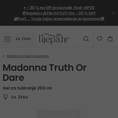
⭐
- 30 %
na VIP proizvode. Kod:
VIP30
🍹Najveći LJETNI OUTLET!
Do - 20 % OFF
🔐Psst ... Tvoje tajno iznenađenje je spremno!🎁
ZA ŽENE
Madonna Truth Or
Dare
Gel za tuširanje 200 ml
ZA ŽENE