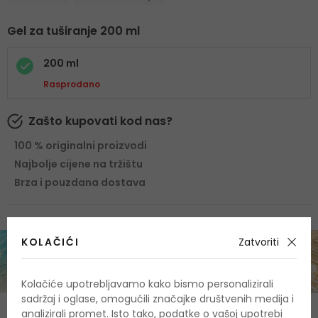
Gel za tuširanje 200 ml
200 ml
Rasprodano
Zašto kupovati kod nas?
100 % originalni proizvodi
Najbolje cijene na tržištu
Brza i pouzdana dostava
KOLAČIĆI
Zatvoriti
Kolačiće upotrebljavamo kako bismo personalizirali
sadržaj i oglase, omogućili značajke društvenih medija i
analizirali promet. Isto tako, podatke o vašoj upotrebi