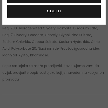
Količina: 200 ml
ODBITI
Aqua/water/eau, Sodium Laureth Sulfate, Lauryl Glucoside,
Peg-200 Hydrogenated Glyceryl Palmate, Disodium Edta,
Peg-7 Glyceryl Cocoate, Caprylyl Glycol, Zinc Sulfate,
Sodium Chloride, Copper Sulfate, Sodium Hydroxide, Citric
Acid, Polysorbate 20, Niacinamide, Fructooligosaccharides,
Mannitol, Xylitol, Rhamnose.
Popis sastojaka se može promijeniti. Savjetujemo vam da
uvijek provjerite popis sastojaka koji je naveden na kupljenom
proizvodu.