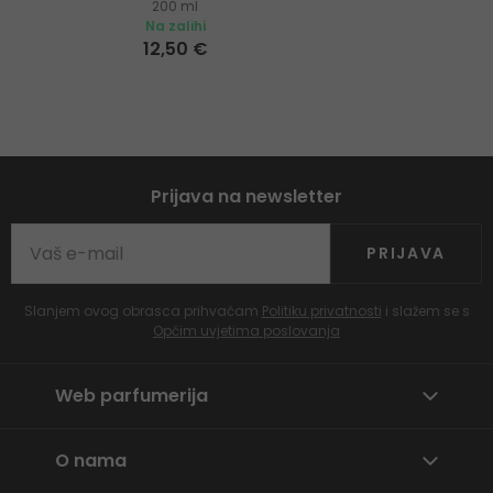
200 ml
atopičnu kožu
Na zalihi
12,50 €
Prijava na newsletter
PRIJAVA
Slanjem ovog obrasca prihvaćam
Politiku privatnosti
i slažem se s
Općim uvjetima poslovanja
Web parfumerija
O nama