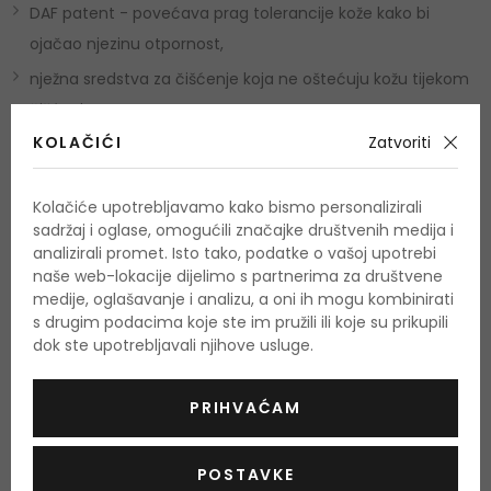
DAF patent - povećava prag tolerancije kože kako bi
ojačao njezinu otpornost,
nježna sredstva za čišćenje koja ne oštećuju kožu tijekom
čišćenja,
KOLAČIĆI
Zatvoriti
niacinamid - povećava sintezu ceramida i dovodi do bolje
hidratacije kože. Promiče zdraviju barijeru kože i pomaže
smanjiti simptome nelagode kao što su iritacija i zatezanje
Kolačiće upotrebljavamo kako bismo personalizirali
sadržaj i oglase, omogućili značajke društvenih medija i
Skin Barrier Therapy zaradi - zbog svog antibakterijskog
analizirali promet. Isto tako, podatke o vašoj upotrebi
djelovanja pomaže u ograničavanju stvaranja i kolonizacije
naše web-lokacije dijelimo s partnerima za društvene
medije, oglašavanje i analizu, a oni ih mogu kombinirati
bakterija Staphylococcus aureus.
s drugim podacima koje ste im pružili ili koje su prikupili
dok ste upotrebljavali njihove usluge.
Upotreba:
Nanesite na vlažnu kožu. Nježno umasirajte kako biste stvorili
PRIHVAĆAM
pjenu. Zatim temeljito isperite mlakom vodom.
POSTAVKE
Količina i sastojci