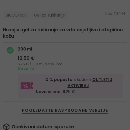
Kod:
113444
BIODERMA
Gel za tuširanje
Hranjivi gel za tuširanje za vrlo osjetljivu i atopičnu
kožu
200 ml
12,50 €
6,25 € / 100 ml, s PDV-om
Na zalihi
10 % popusta
s kodom
OUTLET10
AKTIVIRAJ
Nova cijena:
11,25 €
POGLEDAJTE RASPRODANE VERZIJE
Očekivani datum isporuke