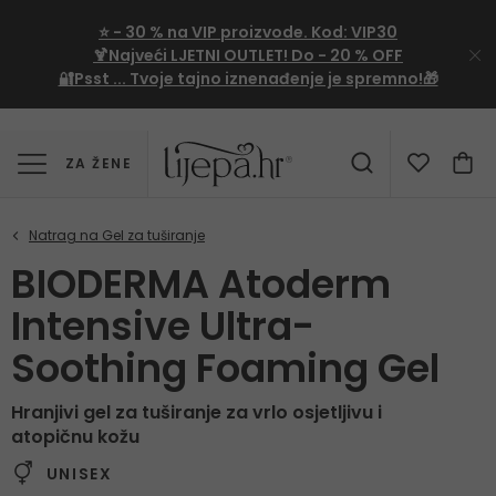
⭐
- 30 %
na VIP proizvode. Kod:
VIP30
🍹Najveći LJETNI OUTLET!
Do - 20 % OFF
🔐Psst ... Tvoje tajno iznenađenje je spremno!🎁
ZA ŽENE
BIODERMA Atoderm
Intensive Ultra-
Soothing Foaming Gel
Hranjivi gel za tuširanje za vrlo osjetljivu i
atopičnu kožu
UNISEX