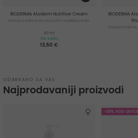
BIODERMA Atoderm Nutritive Cream
BIODERMA Ato
Sh
Hranjiva krema za vrlo suhu i osjetljivu kožu
Hranjiva krema 
40 ml
Na zalihi
13,50 €
ODABRANO ZA VAS
Najprodavaniji proizvodi
-20%. KOD: OUTL