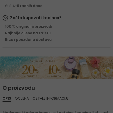
GLS
4-6 radnih dana
Zašto kupovati kod nas?
100 % originalni proizvodi
Najbolje cijene na tržištu
Brza i pouzdana dostava
O proizvodu
OPIS
OCJENA
OSTALE INFORMACIJE
Bioderma Atoderm Intensive Soothing Foaming Gel
je gel