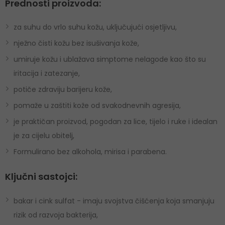
Prednosti proizvoda:
za suhu do vrlo suhu kožu, uključujući osjetljivu,
nježno čisti kožu bez isušivanja kože,
umiruje kožu i ublažava simptome nelagode kao što su
iritacija i zatezanje,
potiče zdraviju barijeru kože,
pomaže u zaštiti kože od svakodnevnih agresija,
je praktičan proizvod, pogodan za lice, tijelo i ruke i idealan
je za cijelu obitelj,
Formulirano bez alkohola, mirisa i parabena.
Ključni sastojci:
bakar i cink sulfat - imaju svojstva čišćenja koja smanjuju
rizik od razvoja bakterija,