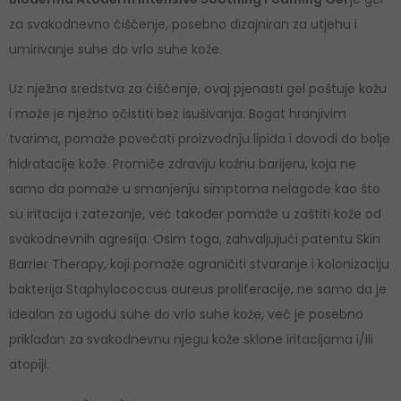
za svakodnevno čišćenje, posebno dizajniran za utjehu i
umirivanje suhe do vrlo suhe kože.
Uz nježna sredstva za čišćenje, ovaj pjenasti gel poštuje kožu
i može je nježno očistiti bez isušivanja. Bogat hranjivim
tvarima, pomaže povećati proizvodnju lipida i dovodi do bolje
hidratacije kože. Promiče zdraviju kožnu barijeru, koja ne
samo da pomaže u smanjenju simptoma nelagode kao što
su iritacija i zatezanje, već također pomaže u zaštiti kože od
svakodnevnih agresija. Osim toga, zahvaljujući patentu Skin
Barrier Therapy, koji pomaže ograničiti stvaranje i kolonizaciju
bakterija Staphylococcus aureus proliferacije, ne samo da je
idealan za ugodu suhe do vrlo suhe kože, već je posebno
prikladan za svakodnevnu njegu kože sklone iritacijama i/ili
atopiji.