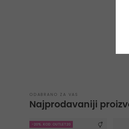
ODABRANO ZA VAS
Najprodavaniji proizv
-20%. KOD: OUTLET20