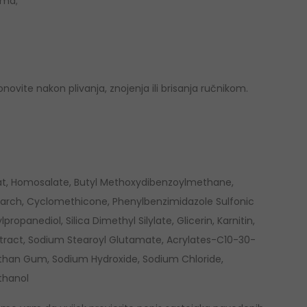
ama;
novite nakon plivanja, znojenja ili brisanja ručnikom.
nat, Homosalate, Butyl Methoxydibenzoylmethane,
Starch, Cyclomethicone, Phenylbenzimidazole Sulfonic
ropanediol, Silica Dimethyl Silylate, Glicerin, Karnitin,
t Extract, Sodium Stearoyl Glutamate, Acrylates-C10-30-
than Gum, Sodium Hydroxide, Sodium Chloride,
thanol