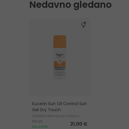
Nedavno gledano
Eucerin Sun Oil Control Sun
Gel Dry Touch
Zaštitna krema za masnu i
50 ml
kožu sklonu aknama
21,00 €
Na zalihi