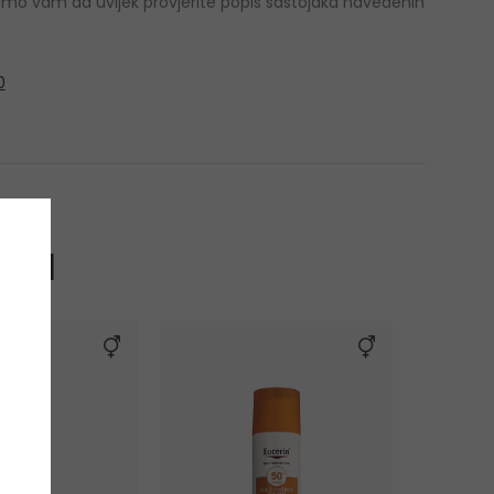
jemo vam da uvijek provjerite popis sastojaka navedenih
0
trol