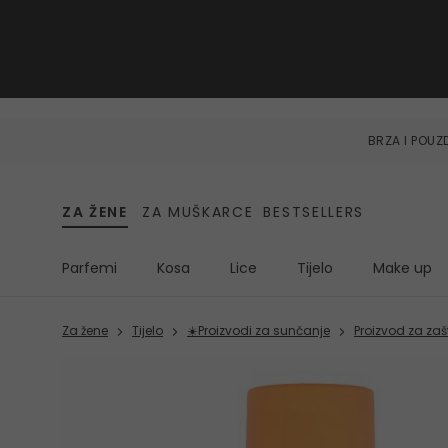
BRZA I POU
ZA ŽENE
ZA MUŠKARCE
BESTSELLERS
Parfemi
Kosa
Lice
Tijelo
Make up
Za žene
Tijelo
☀️Proizvodi za sunčanje
Proizvod za zaš