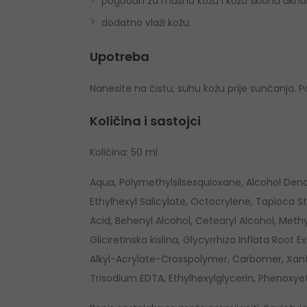
pogodan za masnu kožu i kožu sklonu akn
dodatno vlaži kožu.
Upotreba
Nanesite na čistu, suhu kožu prije sunčanja. Po
Količina i sastojci
Količina: 50 ml
Aqua, Polymethylsilsesquioxane, Alcohol De
Ethylhexyl Salicylate, Octocrylene, Tapioca 
Acid, Behenyl Alcohol, Cetearyl Alcohol, Methylp
Gliciretinska kislina, Glycyrrhiza Inflata Roo
Alkyl-Acrylate-Crosspolymer, Carbomer, Xan
Trisodium EDTA, Ethylhexylglycerin, Phenoxye