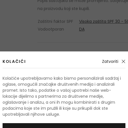
Popis sastojaka se može promijeniti. Savjetu
na proizvodu koji ste kupili.
Zaštitni faktor SPF
Visoka zaštita SPF 30 - 5
Vodootporan
DA
OSTALI PROIZVODI IZ ASORTIMANA
KOLAČIĆI
Zatvoriti
Eucerin Sun Oil Con
Kolačiće upotrebljavamo kako bismo personalizirali sadržaj i
oglase, omogućili značajke društvenih medija i analizirali
promet. Isto tako, podatke o vašoj upotrebi naše web-
lokacije dijelimo s partnerima za društvene medije,
oglašavanje i analizu, a oni ih mogu kombinirati s drugim
podacima koje ste im pružili ili koje su prikupili dok ste
upotrebljavali njihove usluge.