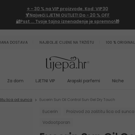
⭐
- 30 %
na VIP proizvode. Kod:
VIP30
🍹Najveći LJETNI OUTLET!
Do - 20 % OFF
🔐Psst ... Tvoje tajno iznenađenje je spremno!🎁
ZDANA DOSTAVA
NAJBOLJE CIJENE NA TRŽIŠTU
100 % ORIGINAL
Za dom
LJETNI VIP
Arapski parfemi
Niche
titu lica od sunca
Eucerin Sun Oil Control Sun Gel Dry Touch
Eucerin
Proizvod za zaštitu lica od sunca
Vodootporan