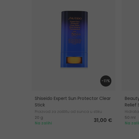
-11%
Shiseido Expert Sun Protector Clear
Beauty
Stick
Relief
Proizvod za zaštitu od sunca u stiku
Hidrata
20 g
50 ml
za lice
31,00 €
Na zalihi
Na zali