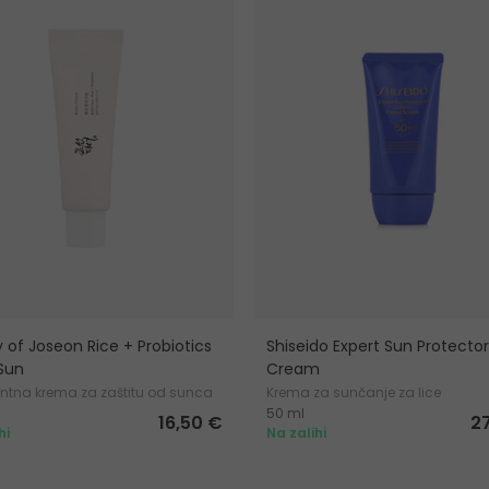
 of Joseon Rice + Probiotics
Shiseido Expert Sun Protector
 Sun
Cream
ntna krema za zaštitu od sunca
Krema za sunčanje za lice
50 ml
16,50 €
2
hi
Na zalihi