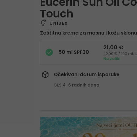
Eucerin Sun Oil Co
Touch
UNISEX
Zaštitna krema za masnu i kožu sklo
21,00 €
50 ml SPF30
42,00 € / 100 ml,
Na zalihi
Očekivani datum isporuke
GLS
4-6 radnih dana