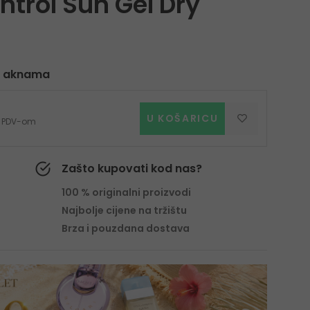
ntrol Sun Gel Dry
nu aknama
U KOŠARICU
 s PDV-om
Zašto kupovati kod nas?
100 % originalni proizvodi
Najbolje cijene na tržištu
Brza i pouzdana dostava