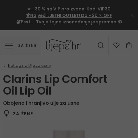
⭐
- 30 %
na VIP proizvode. Kod:
VIP30
🍹Najveći LJETNI OUTLET!
Do - 20 % OFF
🔐Psst ... Tvoje tajno iznenađenje je spremno!🎁
ZA ŽENE
Clarins Lip Comfort
Oil Lip Oil
Obojeno i hranjivo ulje za usne
ZA ŽENE