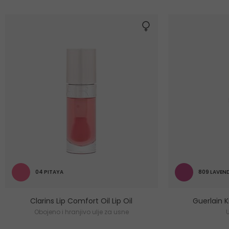
04 PITAYA
809 LAVEN
Clarins Lip Comfort Oil Lip Oil
Guerlain K
Obojeno i hranjivo ulje za usne
U