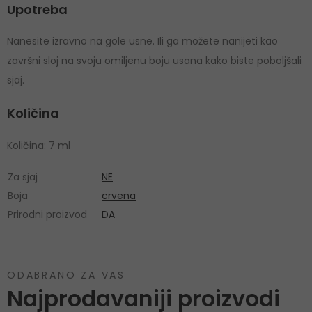
Upotreba
Nanesite izravno na gole usne. Ili ga možete nanijeti kao
završni sloj na svoju omiljenu boju usana kako biste poboljšali
sjaj.
Količina
Količina: 7 ml
Za sjaj
NE
Boja
crvena
Prirodni proizvod
DA
ODABRANO ZA VAS
Najprodavaniji proizvodi