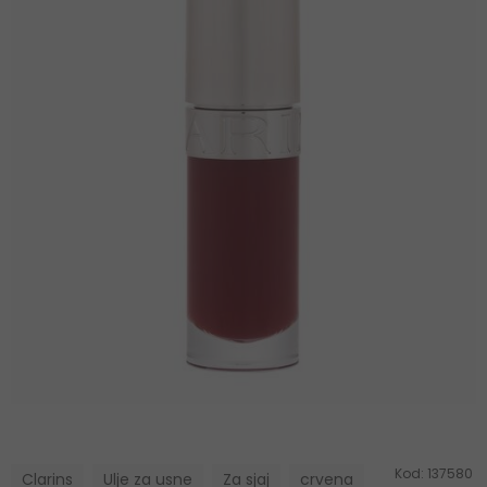
Kod:
137580
Clarins
Ulje za usne
Za sjaj
crvena