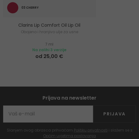
03 CHERRY
Clarins Lip Comfort Oil Lip Oil
Obojeno i hranjivo ulje za usne
7 ml
Na zalihi 3 verzije
od 25,00 €
Prijava na newsletter
PRIJAVA
Slanjem ovog obrasca prihvaćam
Politiku privatnosti
i slažem se s
Općim uvjetima poslovanja