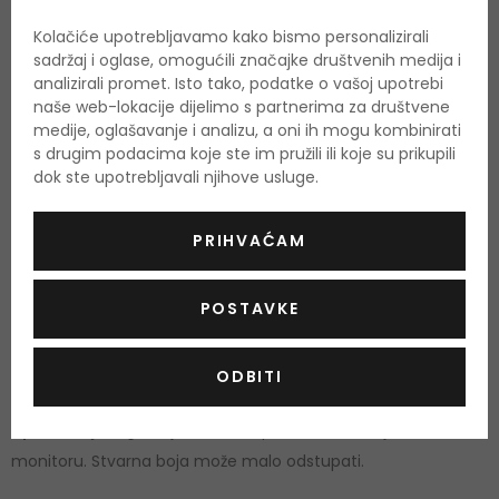
bogata uljima jojobe, lješnjaka i ruže koja njeguju, štite i
Kolačiće upotrebljavamo kako bismo personalizirali
omekšavaju usne,
sadržaj i oglase, omogućili značajke društvenih medija i
prozirna tuba s aplikatorom u obliku stopala za lakše
analizirali promet. Isto tako, podatke o vašoj upotrebi
naše web-lokacije dijelimo s partnerima za društvene
nanošenje.
medije, oglašavanje i analizu, a oni ih mogu kombinirati
s drugim podacima koje ste im pružili ili koje su prikupili
Ključni sastojci:
dok ste upotrebljavali njihove usluge.
ulje jojobe - njeguje bez osjećaja težine ili masnoće,
PRIHVAĆAM
ostavljajući usne prirodno mekima i ugodnima, *ulje
lješnjaka - hrani i omekšava usne, dajući im podatnost i
POSTAVKE
pun izgled,
ulje šipka - biljno ulje bez mirisa, bogato antioksidansima i
ODBITI
blagotvornim masnim kiselinama, štiti i hrani.
Upozorenje:
Izgled sjene ovisi o postavkama boja na
monitoru. Stvarna boja može malo odstupati.