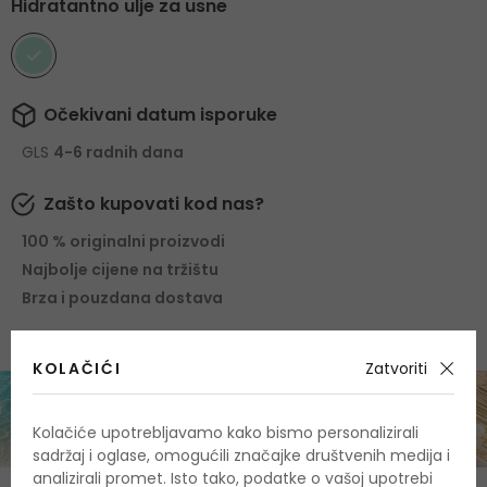
Hidratantno ulje za usne
Očekivani datum isporuke
GLS
4-6 radnih dana
Zašto kupovati kod nas?
100 % originalni proizvodi
Najbolje cijene na tržištu
Brza i pouzdana dostava
KOLAČIĆI
Zatvoriti
Kolačiće upotrebljavamo kako bismo personalizirali
sadržaj i oglase, omogućili značajke društvenih medija i
analizirali promet. Isto tako, podatke o vašoj upotrebi