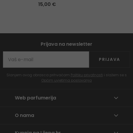
15,00 €
Prijava na newsletter
PRIJAVA
Slanjem ovog obrasca prihvaćam
Politiku privatnosti
i slažem se s
Općim uvjetima poslovanja
Web parfumerija
O nama
Kupnja na Lijepa.hr