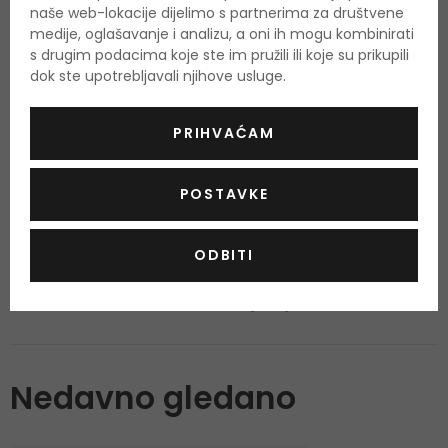
naše web-lokacije dijelimo s partnerima za društvene
O proizvodu
medije, oglašavanje i analizu, a oni ih mogu kombinirati
s drugim podacima koje ste im pružili ili koje su prikupili
OPIS
OCJENA
dok ste upotrebljavali njihove usluge.
PRIHVAĆAM
Još nema recenzija za ovaj proizvod.
Budite prvi.
POSTAVKE
ODBITI
OCIJENITE PROIZVOD
Podaci o dobivanju ocjena
Nedavno gledano