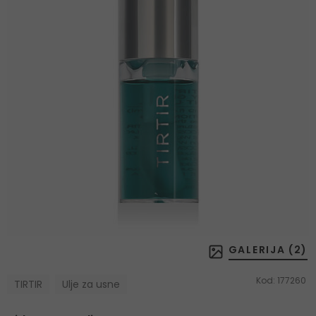
GALERIJA (
2
)
Kod:
177260
TIRTIR
Ulje za usne