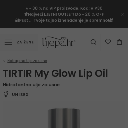
⭐
- 30 %
na VIP proizvode. Kod:
VIP30
🍹Najveći LJETNI OUTLET!
Do - 20 % OFF
🔐Psst ... Tvoje tajno iznenađenje je spremno!🎁
ZA ŽENE
TIRTIR My Glow Lip Oil
Hidratantno ulje za usne
UNISEX