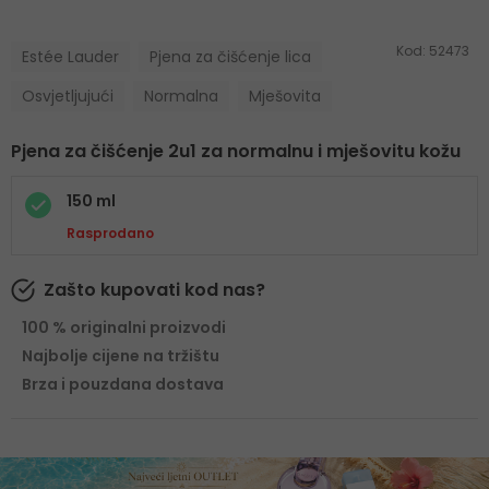
Kod:
52473
Estée Lauder
Pjena za čišćenje lica
Osvjetljujući
Normalna
Mješovita
Pjena za čišćenje 2u1 za normalnu i mješovitu kožu
150 ml
Rasprodano
Zašto kupovati kod nas?
100 % originalni proizvodi
Najbolje cijene na tržištu
Brza i pouzdana dostava