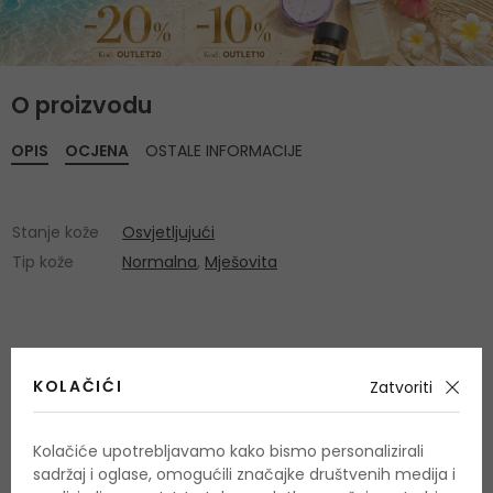
O proizvodu
OPIS
OCJENA
OSTALE INFORMACIJE
Stanje kože
Osvjetljujući
Tip kože
Normalna
,
Mješovita
Još nema recenzija za ovaj proizvod.
Budite prvi.
KOLAČIĆI
Zatvoriti
OCIJENITE PROIZVOD
Kolačiće upotrebljavamo kako bismo personalizirali
sadržaj i oglase, omogućili značajke društvenih medija i
Podaci o dobivanju ocjena