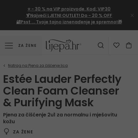
⭐
- 30 %
na VIP proizvode. Kod:
VIP30
🍹Najveći LJETNI OUTLET!
Do - 20 % OFF
🔐Psst ... Tvoje tajno iznenađenje je spremno!🎁
ZA ŽENE
Estée Lauder Perfectly
Clean Foam Cleanser
& Purifying Mask
Pjena za čišćenje 2u1 za normalnu i mješovitu
kožu
ZA ŽENE