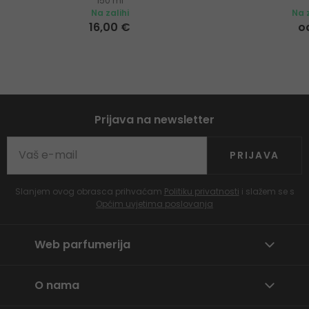
150 ml
Na zalihi
Na z
16,00 €
o
Prijava na newsletter
PRIJAVA
Slanjem ovog obrasca prihvaćam
Politiku privatnosti
i slažem se s
Općim uvjetima poslovanja
Web parfumerija
O nama