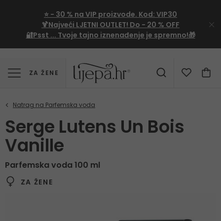
⭐
- 30 %
na VIP proizvode. Kod:
VIP30
🍹Najveći LJETNI OUTLET!
Do - 20 % OFF
🔐Psst ... Tvoje tajno iznenađenje je spremno!🎁
ZA ŽENE
Serge Lutens Un Bois
Vanille
Parfemska voda 100 ml
ZA ŽENE