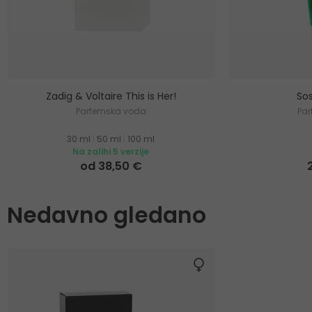
Zadig & Voltaire This is Her!
Sos
Parfemska voda
Pa
30 ml
|
50 ml
|
100 ml
Na zalihi 5 verzije
od 38,50 €
Nedavno gledano