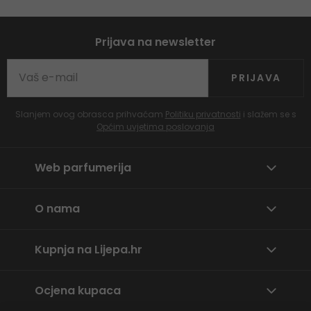
Prijava na newsletter
PRIJAVA
Slanjem ovog obrasca prihvaćam
Politiku privatnosti
i slažem se s
Općim uvjetima poslovanja
Web parfumerija
O nama
Kupnja na Lijepa.hr
Ocjena kupaca