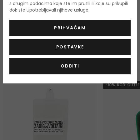
drveta, crnog sladića i kokosovog mlijeka pruža mirisu Serge
s drugim podacima koje ste im pružili ili koje su prikupili
dok ste upotrebljavali njihove usluge.
Lutens Un Bois Vanille vrlo originalni dojam.
PRIHVAĆAM
ODABRANO ZA VAS
POSTAVKE
Najprodavaniji proizvodi
ODBITI
-20%. KOD: OUTLET20
GRATIS
-10%. KOD: OUTLE