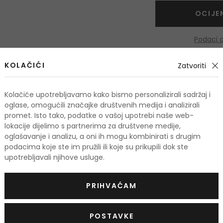
OCIJE
Podaci 
KOLAČIĆI
Zatvoriti
odi
Kolačiće upotrebljavamo kako bismo personalizirali sadržaj i
oglase, omogućili značajke društvenih medija i analizirali
promet. Isto tako, podatke o vašoj upotrebi naše web-
lokacije dijelimo s partnerima za društvene medije,
TIS
-10%. KOD: OUTLET10
oglašavanje i analizu, a oni ih mogu kombinirati s drugim
KOD: OUTLET10
podacima koje ste im pružili ili koje su prikupili dok ste
upotrebljavali njihove usluge.
PRIHVAĆAM
POSTAVKE