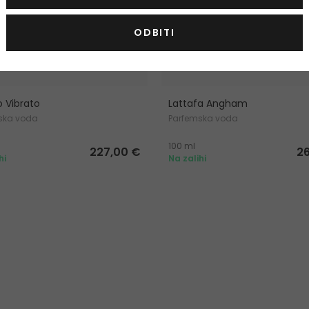
ODBITI
o Vibrato
Lattafa Angham
ska voda
Parfemska voda
100 ml
227,00 €
2
hi
Na zalihi