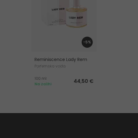
-5%
Reminiscence Lady Rem
Parfemska voda
100 ml
44,50 €
Na zalihi