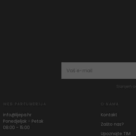
Slanjem o
WEB PARFUMERIJA
O NAMA
info@lijepa.hr
Kontakt
Ponedjeljak - Petak
Zašto nas?
08:00 - 15:00
Upoznajte TIM