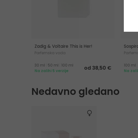
Zadig & Voltaire This is Her!
Sospir
Parfemska voda
Parfem
30 ml
|
50 ml
|
100 ml
100 ml
od 38,50 €
Na zalihi 5 verzije
Na zali
Nedavno gledano