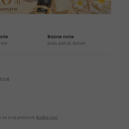
note
Bazne note
anče
koža, pačuli, duhan
CIJE
 za ovaj proizvod.
Budite prvi.