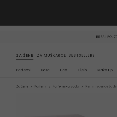
BRZA I POU
ZA ŽENE
ZA MUŠKARCE
BESTSELLERS
Parfemi
Kosa
Lice
Tijelo
Make up
Za žene
Parfemi
Parfemska voda
Reminiscence Lad