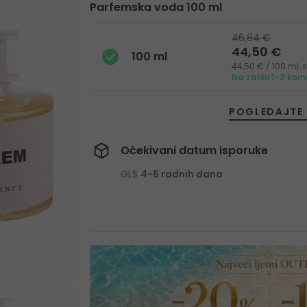
Parfemska voda 100 ml
46,84 €
44,50 €
100 ml
44,50 € / 100 ml,
Na zalihi 1-3 ko
POGLEDAJTE 
Očekivani datum isporuke
GLS
4-6 radnih dana