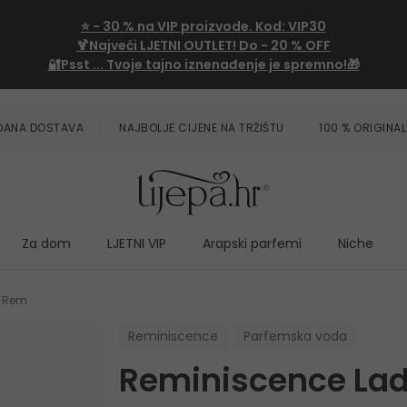
⭐
- 30 %
na VIP proizvode. Kod:
VIP30
🍹Najveći LJETNI OUTLET!
Do - 20 % OFF
🔐Psst ... Tvoje tajno iznenađenje je spremno!🎁
ZDANA DOSTAVA
NAJBOLJE CIJENE NA TRŽIŠTU
100 % ORIGINAL
Za dom
LJETNI VIP
Arapski parfemi
Niche
y Rem
Reminiscence
Parfemska voda
Reminiscence La