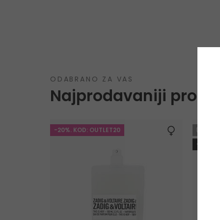
ODABRANO ZA VAS
Najprodavaniji proizv
-20%. KOD: OUTLET20
GRA
-10%. 