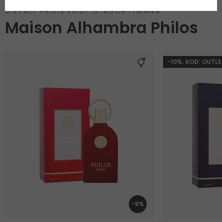
OSTALI PROIZVODI IZ ASORTIMANA
Maison Alhambra Philos
-10%. KOD: OUTLE
-9%