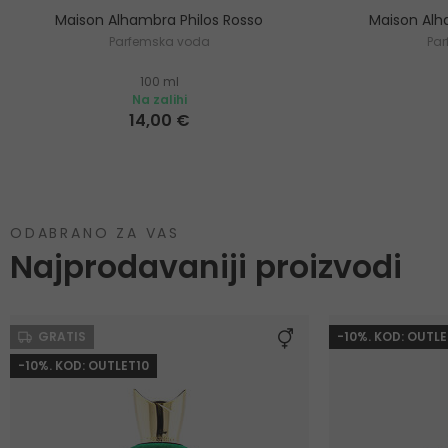
Maison Alhambra Philos Rosso
Maison Alh
Parfemska voda
Pa
100 ml
Na zalihi
14,00 €
ODABRANO ZA VAS
Najprodavaniji proizvodi
GRATIS
-10%. KOD: OUTLE
-10%. KOD: OUTLET10