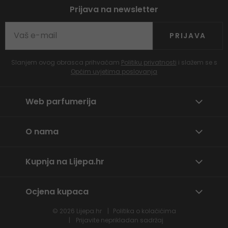
Prijava na newsletter
PRIJAVA
Slanjem ovog obrasca prihvaćam
Politiku privatnosti
i slažem se s
Općim uvjetima poslovanja
Web parfumerija
O nama
Kupnja na Lijepa.hr
Ocjena kupaca
© 2026
Lijepa.hr
Politika o kolačićima
Prijavite neprikladan sadržaj