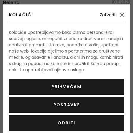
Helena
10.8.2025
KOLAČIĆI
Zatvoriti
Ocjena posjetitelja
Izvješće
Kolačiće upotrebljavamo kako bismo personalizirali
Ako volite malo jace mirise ovaj je za svaku preporuku. Vrlo vrlo slican
sadržaj i oglase, omogućili značajke društvenih medija i
"Opera" Xerjoff..
analizirali promet. Isto tako, podatke o vašoj upotrebi
naše web-lokacije dijelimo s partnerima za društvene
Prednosti
medije, oglašavanje i analizu, a oni ih mogu kombinirati
Dugotrajan, definitvno za zimske dane. Odličan!
s drugim podacima koje ste im pružili ili koje su prikupili
dok ste upotrebljavali njihove usluge.
OCIJENITE PROIZVOD
PRIHVAĆAM
Podaci o dobivanju ocjena
POSTAVKE
ODBITI