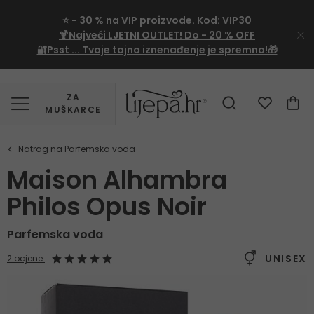
⭐
- 30 %
na VIP proizvode. Kod:
VIP30
🍹Najveći LJETNI OUTLET!
Do - 20 % OFF
🔐Psst ... Tvoje tajno iznenađenje je spremno!🎁
ZA
MUŠKARCE
Maison Alhambra
Philos Opus Noir
Parfemska voda
UNISEX
2 ocjene