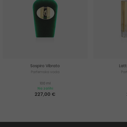
Sospiro Vibrato
Lat
Parfemska voda
Pa
100 ml
Na zalihi
227,00 €