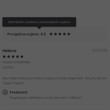
Aritmetička sredina 2 dostavljenih ocjena.
Prosječna ocjena: 4.5
Helena
10.8.2025
Ocjena posjetitelja
Izvješće
Ako volite malo jace mirise ovaj je za svaku preporuku. Vrlo vrlo slican
"Opera" Xerjoff..
Prednosti
Dugotrajan, definitvno za zimske dane. Odličan!