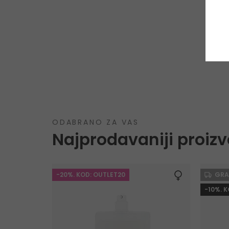
ODABRANO ZA VAS
Najprodavaniji proizv
-20%. KOD: OUTLET20
GRA
-10%. 