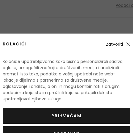
Podaci 
OSTALI PROIZVODI IZ ASORTIMANA
Maison Alhambra G
KOLAČIĆI
Zatvoriti
Kolačiće upotrebljavamo kako bismo personalizirali sadržaj i
oglase, omogućili značajke društvenih medija i analizirali
promet. Isto tako, podatke o vašoj upotrebi naše web-
lokacije dijelimo s partnerima za društvene medije,
oglašavanje i analizu, a oni ih mogu kombinirati s drugim
podacima koje ste im pružili ili koje su prikupili dok ste
upotrebljavali njihove usluge.
PRIHVAĆAM
-25%