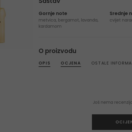
Sastav
Gornje note
Srednje 
metvica, bergamot, lavanda,
cvijet nar
kardamom
O proizvodu
OPIS
OCJENA
OSTALE INFORMA
Još nema recenzija
OCIJE