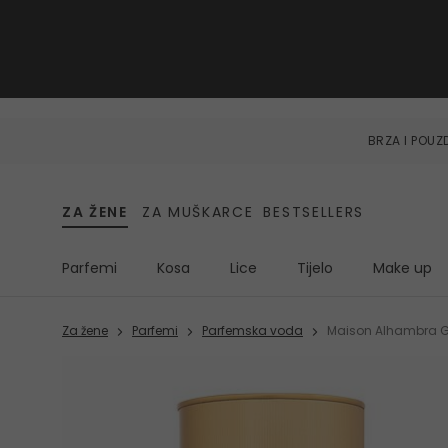
BRZA I POU
ZA ŽENE
ZA MUŠKARCE
BESTSELLERS
Parfemi
Kosa
Lice
Tijelo
Make up
Za žene
Parfemi
Parfemska voda
Maison Alhambra G