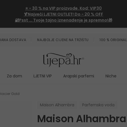
⭐
- 30 %
na VIP proizvode. Kod:
VIP30
🍹Najveći LJETNI OUTLET!
Do - 20 % OFF
🔐Psst ... Tvoje tajno iznenađenje je spremno!🎁
ZDANA DOSTAVA
NAJBOLJE CIJENE NA TRŽIŠTU
100 % ORIGINAL
Za dom
LJETNI VIP
Arapski parfemi
Niche
lacier Gold
Maison Alhambra
Parfemska voda
Maison Alhambra 