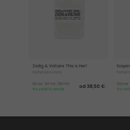
Zadig & Voltaire This is Her!
Sospir
Parfemska voda
Parfem
30 ml
|
50 ml
|
100 ml
100 ml
od 38,50 €
Na zalihi 5 verzije
Na zali