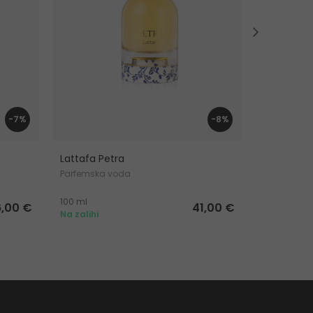
-7%
-8%
Lattafa Petra
Lattafa Y
Parfemska voda
Parfemska
100 ml
100 ml
6,00 €
41,00 €
Na zalihi
Na zalihi