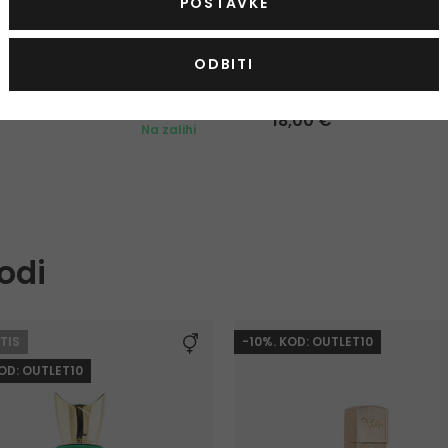
POSTAVKE
Maison Alhambra Glacier
ODBITI
Bold
Parfemska voda
100 ml
18,00 €
Na zalihi
odi
TIS
-10%. KOD: OUTLET10
KOD: OUTLET10