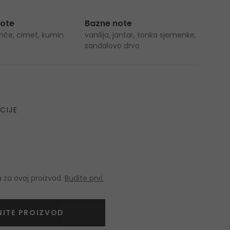
note
Bazne note
anče, cimet, kumin
vanilija, jantar, tonka sjemenke,
sandalovo drvo
CIJE
 za ovaj proizvod.
Budite prvi.
NITE PROIZVOD