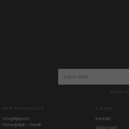
Slanjem o
WEB PARFUMERIJA
O NAMA
info@lijepa.hr
Kontakt
Ponedjeljak - Petak
Zašto nas?