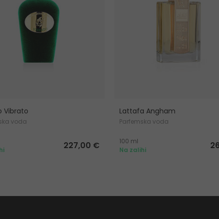
o Vibrato
Lattafa Angham
ska voda
Parfemska voda
100 ml
227,00 €
2
hi
Na zalihi