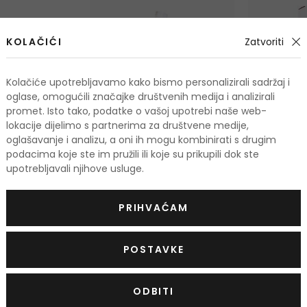
KOLAČIĆI
Zatvoriti
Kolačiće upotrebljavamo kako bismo personalizirali sadržaj i
oglase, omogućili značajke društvenih medija i analizirali
promet. Isto tako, podatke o vašoj upotrebi naše web-
lokacije dijelimo s partnerima za društvene medije,
oglašavanje i analizu, a oni ih mogu kombinirati s drugim
podacima koje ste im pružili ili koje su prikupili dok ste
KENZO Flower By Kenzo 2021
KENZO Flow
upotrebljavali njihove usluge.
Toaletna voda
Parfemska 
PRIHVAĆAM
30 ml
|
50 ml
|
100 ml
30 ml
|
50 ml
od 33,50 €
Na zalihi
Na zalihi
3 verzije
3 verzije
POSTAVKE
ODBITI