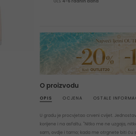
GLS
4-6 radnih dana
O proizvodu
OPIS
OCJENA
OSTALE INFORMA
U gradu je procvjetao crveni cvijet. Jednostava
korijene i na asfaltu. "Nitko me ne uzgaja, n
sam, ovdje i tamo; kada me otrgnete biti ću s