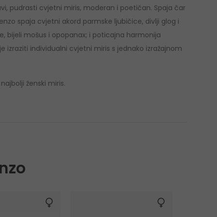
vi, pudrasti cvjetni miris, moderan i poetičan. Spaja čar
nzo spaja cvjetni akord parmske ljubičice, divlji glog i
e, bijeli mošus i opopanax; i poticajna harmonija
 izraziti individualni cvjetni miris s jednako izražajnom
jbolji ženski miris.
nzo