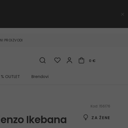
NI PROIZVODI
0 €
% OUTLET
Brendovi
Kod:
156176
Kenzo Ikebana
ZA ŽENE