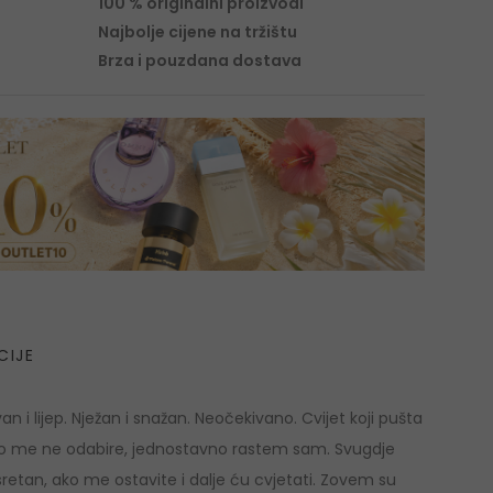
100 % originalni proizvodi
Najbolje cijene na tržištu
Brza i pouzdana dostava
CIJE
n i lijep. Nježan i snažan. Neočekivano. Cvijet koji pušta
itko me ne odabire, jednostavno rastem sam. Svugdje
retan, ako me ostavite i dalje ću cvjetati. Zovem su