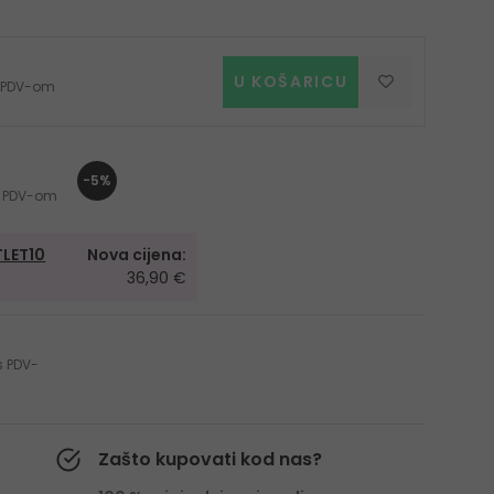
U KOŠARICU
 s PDV-om
-5%
 s PDV-om
LET10
Nova cijena:
36,90 €
 s PDV-
Zašto kupovati kod nas?