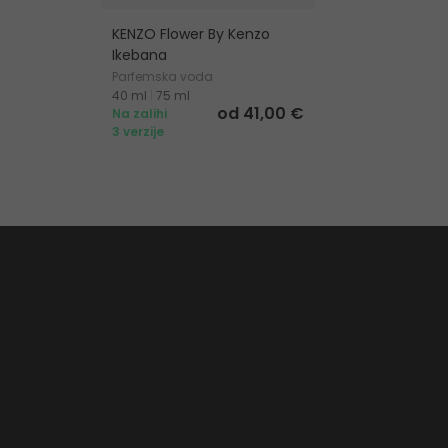
KENZO Flower By Kenzo
Ikebana
Parfemska voda
40 ml
|
75 ml
od 41,00 €
Na zalihi
3 verzije