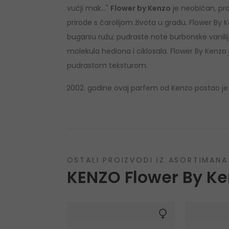
vučji mak..."
Flower by Kenzo
je neobičan, pra
prirode s čarolijom života u gradu. Flower By Ke
bugarsu ružu; pudraste note burbonske vanilij
molekula hediona i ciklosala. Flower By Kenzo je
pudrastom teksturom.
godine ovaj parfem od Kenzo postao je na
OSTALI PROIZVODI IZ ASORTIMANA
KENZO Flower By Ke