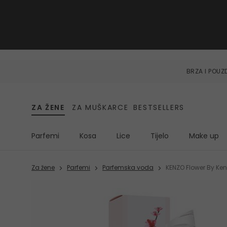
BRZA I POU
ZA ŽENE
ZA MUŠKARCE
BESTSELLERS
Parfemi
Kosa
Lice
Tijelo
Make up
Za žene
Parfemi
Parfemska voda
KENZO Flower By Ke