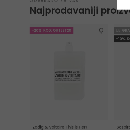
ODABRANO ZA VAS
Najprodavaniji proizv
-20%. KOD: OUTLET20
GRA
-10%. 
Zadig & Voltaire This is Her!
Sospir