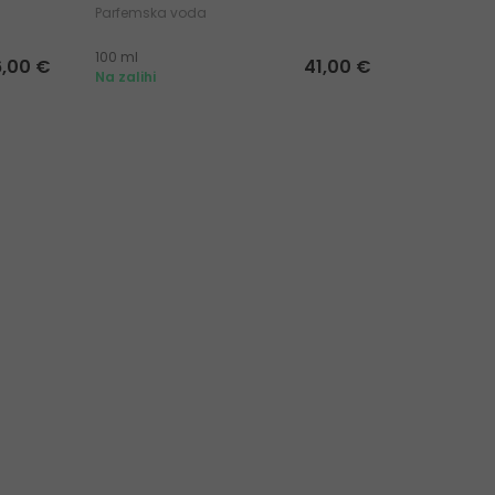
Parfemska voda
Parfemska
100 ml
100 ml
6,00 €
41,00 €
Na zalihi
Na zalihi