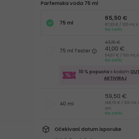
Parfemska voda 75 ml
65,50 €
75 ml
87,33 € / 100 ml,
Na zalihi
43,16 €
41,00 €
75 ml Tester
54,67 € / 100 ml,
Na zalihi
10 % popusta
s kodom
OUT
AKTIVIRAJ
59,50 €
148,75 € / 100 ml,
40 ml
om
Na zalihi
Očekivani datum isporuke