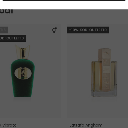
odi
TIS
-10%. KOD: OUTLET10
KOD: OUTLET10
o Vibrato
Lattafa Angham