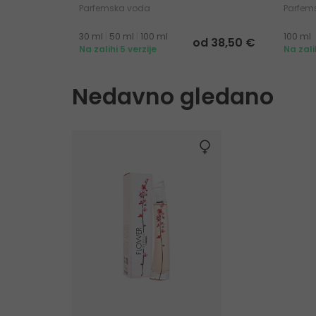
Parfemska voda
Parfem
30 ml
|
50 ml
|
100 ml
100 ml
od 38,50 €
Na zalihi 5 verzije
Na zali
Nedavno gledano