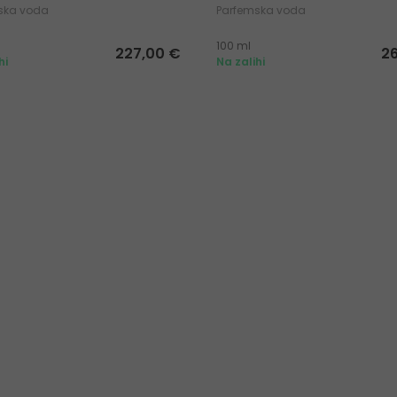
ska voda
Parfemska voda
100 ml
227,00 €
2
hi
Na zalihi