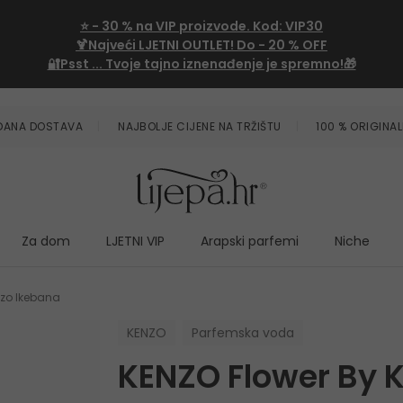
⭐
- 30 %
na VIP proizvode. Kod:
VIP30
🍹Najveći LJETNI OUTLET!
Do - 20 % OFF
🔐Psst ... Tvoje tajno iznenađenje je spremno!🎁
ZDANA DOSTAVA
NAJBOLJE CIJENE NA TRŽIŠTU
100 % ORIGINAL
Za dom
LJETNI VIP
Arapski parfemi
Niche
nzo Ikebana
KENZO
Parfemska voda
KENZO Flower By 