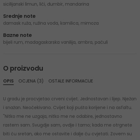
sicilijanski limun, liči, đumbir, mandarina
Srednje note
damask ruža, ružina voda, kamilica, mimoza
Bazne note
bijeli rum, madagaskarska vanilija, ambra, pačuli
O proizvodu
OPIS
OCJENA (3)
OSTALE INFORMACIJE
U gradu je procvjetao crveni cvijet. Jednostavan i lijep. Nježan
i snažan. Neočekivano. Cvijet koji pušta korijene i na asfaltu.
"Nitko me ne uzgaja, nitko me ne odabire, jednostavno
rastem sam. Svugdje sam, ovdje i tamo; kada me otrgnete
biti ću sretan, ako me ostavite i dalje ću cvjetati. Zovem su