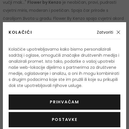
vučji mak..."
Flower by Kenzo
je neobičan, pravi, pudrasti
cvjetni miris, moderan i poetičan. Spaja čar prirode s
čarolijom života u gradu. Flower By Kenzo spaja cvjetni akord
parmske ljubičice, divlji glog i bugarsu ružu; pudraste note
KOLAČIĆI
Zatvoriti
burbonske vanilije, bijeli mošus i opopanax; i poticajna
harmonija molekula hediona i ciklosala. Flower By Kenzo je
Kolačiće upotrebljavamo kako bismo personalizirali
izraziti individualni cvjetni miris s jednako izražajnom
sadržaj i oglase, omogućili značajke društvenih medija i
pudrastom teksturom.
analizirali promet. Isto tako, podatke o vašoj upotrebi
naše web-lokacije dijelimo s partnerima za društvene
godine ovaj parfem od Kenzo postao je najbolji ženski
medije, oglašavanje i analizu, a oni ih mogu kombinirati
s drugim podacima koje ste im pružili ili koje su prikupili
miris.
dok ste upotrebljavali njihove usluge.
PRIHVAĆAM
POSTAVKE