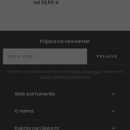
od 33,50 €
Prijava na newsletter
PRIJAVA
Slanjem ovog obrasca prihvaćam
Politiku privatnosti
i slažem se s
Općim uvjetima poslovanja
Web parfumerija
O nama
Kupnja na Lijepa.hr