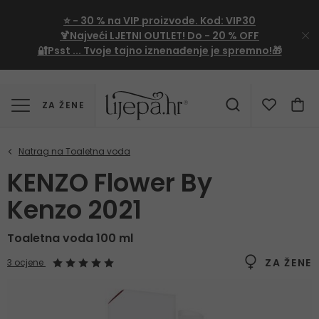
⭐
- 30 %
na VIP proizvode. Kod:
VIP30
🍹Najveći LJETNI OUTLET!
Do - 20 % OFF
🔐Psst ... Tvoje tajno iznenađenje je spremno!🎁
ZA ŽENE
KENZO Flower By
Kenzo 2021
Toaletna voda 100 ml
ZA ŽENE
3 ocjene