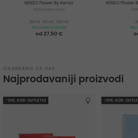
KENZO Flower By Kenzo
KENZO Flower 
Parfemska voda
Pa
30 ml
|
50 ml
|
100 ml
3
Na zalihi 3 verzije
Na z
od 27,50 €
o
ODABRANO ZA VAS
Najprodavaniji proizvodi
-10%. KOD: OUTLET10
-10%. KOD: OUTLE