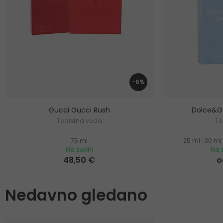
-6%
Gucci Gucci Rush
Dolce&Ga
Toaletna voda
To
75 ml
25 ml
|
30 ml
Na zalihi
Na z
48,50 €
o
Nedavno gledano