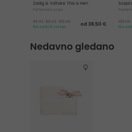
Zadig & Voltaire This is Her!
Sospir
Parfemska voda
Parfem
30 ml
|
50 ml
|
100 ml
100 ml
od 38,50 €
Na zalihi 5 verzije
Na zali
Nedavno gledano