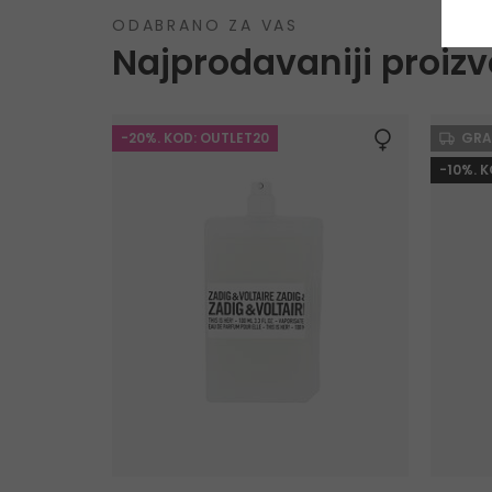
ODABRANO ZA VAS
Najprodavaniji proizv
-20%. KOD: OUTLET20
GRA
-10%. 