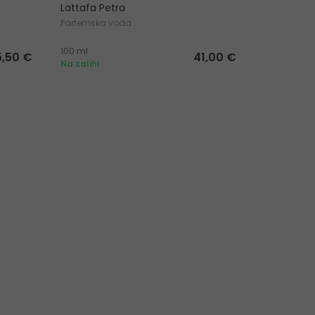
Lattafa Petra
Lattafa Y
Parfemska voda
Parfemska
100 ml
100 ml
5,50 €
41,00 €
Na zalihi
Na zalihi