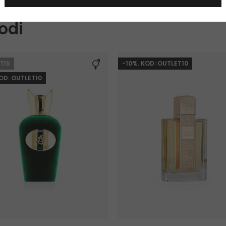
odi
TIS
-10%. KOD: OUTLET10
KOD: OUTLET10