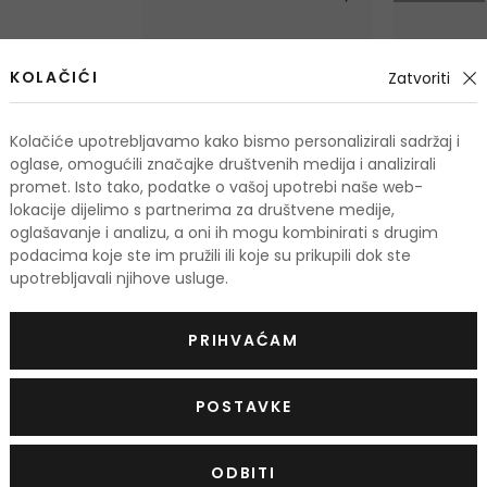
KOLAČIĆI
Zatvoriti
Kolačiće upotrebljavamo kako bismo personalizirali sadržaj i
oglase, omogućili značajke društvenih medija i analizirali
promet. Isto tako, podatke o vašoj upotrebi naše web-
lokacije dijelimo s partnerima za društvene medije,
oglašavanje i analizu, a oni ih mogu kombinirati s drugim
podacima koje ste im pružili ili koje su prikupili dok ste
upotrebljavali njihove usluge.
Chloé Chloé
Chloé Chlo
Parfemska voda
Parfemska 
PRIHVAĆAM
30 ml
|
50 ml
|
75 ml
100 ml
od 55,50 €
Na zalihi
Na zalihi
3 verzije
2 verzije
POSTAVKE
ODBITI