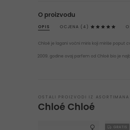
O proizvodu
OPIS
OCJENA (4)
O
Chloé je lagani voćni miris koji miriše poput cv
godine ovaj parfem od Chloé bio je najbol
OSTALI PROIZVODI IZ ASORTIMANA
Chloé Chloé
GRATIS