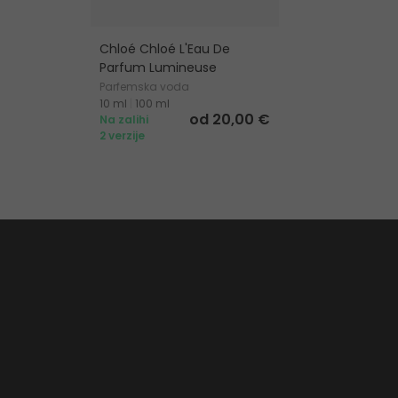
Chloé Chloé L'Eau De
Parfum Lumineuse
Parfemska voda
10 ml
|
100 ml
od 20,00 €
Na zalihi
2 verzije