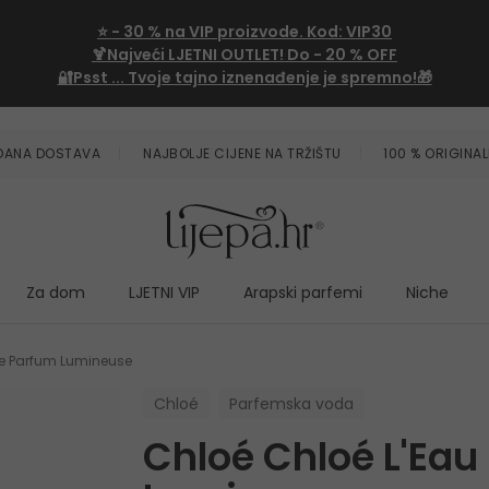
⭐
- 30 %
na VIP proizvode. Kod:
VIP30
🍹Najveći LJETNI OUTLET!
Do - 20 % OFF
🔐Psst ... Tvoje tajno iznenađenje je spremno!🎁
ZDANA DOSTAVA
NAJBOLJE CIJENE NA TRŽIŠTU
100 % ORIGINAL
Za dom
LJETNI VIP
Arapski parfemi
Niche
De Parfum Lumineuse
Chloé
Parfemska voda
Chloé Chloé L'Eau