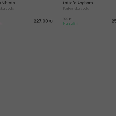
o Vibrato
Lattafa Angham
ska voda
Parfemska voda
100 ml
227,00 €
2
hi
Na zalihi