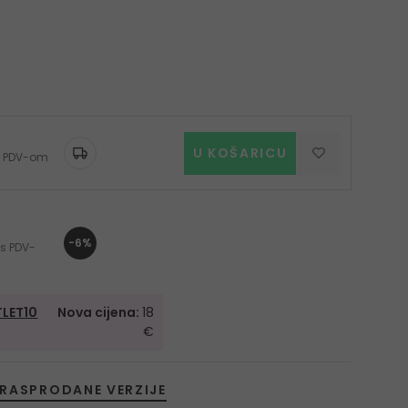
U KOŠARICU
 s PDV-om
-6%
 s PDV-
LET10
Nova cijena:
18
€
RASPRODANE VERZIJE