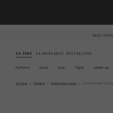
BRZA I POU
ZA ŽENE
ZA MUŠKARCE
BESTSELLERS
Parfemi
Kosa
Lice
Tijelo
Make up
Za žene
Parfemi
Parfemska voda
Chloé Chloé L'Eau 