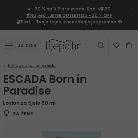
⭐
- 30 %
na VIP proizvode. Kod:
VIP30
🍹Najveći LJETNI OUTLET!
Do - 20 % OFF
🔐Psst ... Tvoje tajno iznenađenje je spremno!🎁
ZA ŽENE
ESCADA Born in
Paradise
Losion za tijelo 50 ml
ZA ŽENE