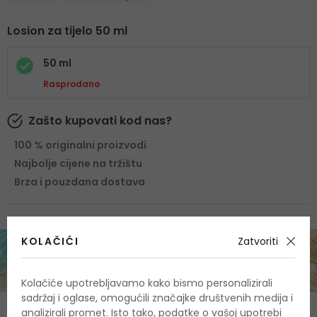
Losion za tijelo 50 ml
50 ml
Rasprodano
Zašto kupovati kod nas?
100 % originalni proizvodi
Najbolje cijene na tržištu
Brza i pouzdana dostava
KOLAČIĆI
Zatvoriti
Kolačiće upotrebljavamo kako bismo personalizirali
sadržaj i oglase, omogućili značajke društvenih medija i
analizirali promet. Isto tako, podatke o vašoj upotrebi