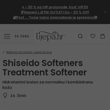
⭐
- 30 %
na VIP proizvode. Kod:
VIP30
🍹Najveći LJETNI OUTLET!
Do - 20 % OFF
🔐Psst ... Tvoje tajno iznenađenje je spremno!🎁
ZA ŽENE
Shiseido Softeners
Treatment Softener
Hidratantni losion za normalnu i kombiniranu
kožu
ZA ŽENE