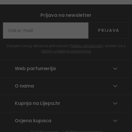
Prijava na newsletter
PRIJAVA
Slanjem ovog obrasca prihvaćam
Politiku privatnosti
i slažem se s
Općim uvjetima poslovanja
Web parfumerija
O nama
Kupnja na Lijepa.hr
Ocjena kupaca
© 2026
Lijepa.hr
Politika o kolačićima