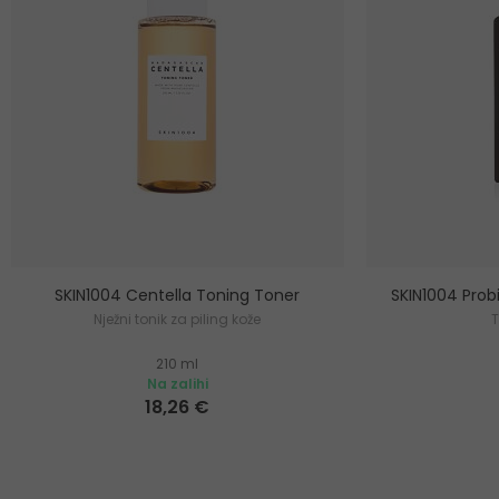
SKIN1004 Centella Toning Toner
SKIN1004 Pro
Nježni tonik za piling kože
T
210 ml
Na zalihi
18,26 €