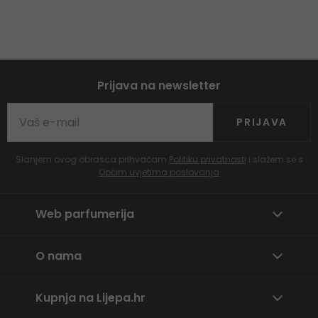
Prijava na newsletter
PRIJAVA
Slanjem ovog obrasca prihvaćam
Politiku privatnosti
i slažem se s
Općim uvjetima poslovanja
Web parfumerija
O nama
Kupnja na Lijepa.hr