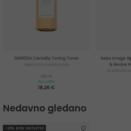
SKIN1004 Centella Toning Toner
Swiss Image A
& Revive H
Nježni tonik za piling kože
Hydratační pl
210 ml
Na zalihi
18,26 €
Nedavno gledano
-10%. KOD: OUTLET10