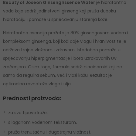
Beauty of Joseon Ginseng Essence Water
je hidratantna
voda koja sadrži jedinstveni ginseng koji pruža duboku
hidrataciju i pomaže u sprječavanju starenja kože.
Hidratantna esencija prožeta je 80% ginsengovom vodom i
kompleksom ginsenga, koji koži daje vlagu i hranjivost te je
održava trajno vlažnom i zdravom. Istodobno pomaže u
sprječavanju hiperpigmentacije i bora uzrokovanih UV
zračenjem. Osim toga, formula sadrži niacinamid koji ne
samo da regulira sebum, već i vlaži kožu. Rezultat je
optimalna ravnoteža vlage i ulja.
Prednosti proizvoda:
za sve tipove kože,
s laganom vodenom teksturom,
pruža trenutačnu i dugotrajnu vlažnost,