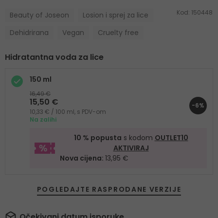
Kod:
150448
Beauty of Joseon
Losion i sprej za lice
Dehidrirana
Vegan
Cruelty free
Hidratantna voda za lice
150 ml
16,49 €
15,50 €
-6%
10,33 € / 100 ml, s PDV-om
Na zalihi
10 % popusta
s kodom
OUTLET10
AKTIVIRAJ
Nova cijena:
13,95 €
POGLEDAJTE RASPRODANE VERZIJE
Očekivani datum isporuke