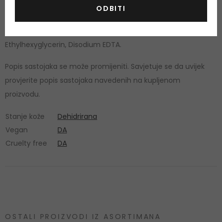
Cacao(Cocoa) Extract, Dextrin, Glucose, Panax Ginseng Root
ODBITI
Extract, Panax Ginseng Berry Extract, Lactobacillus/Panax
Ginseng Root Ferment Filtrate, Sodium Hyaluronate,
Ethylhexyglycerin, Disodium EDTA.
Popis sastojaka se može promijeniti. Savjetuje se da uvijek
provjerite popis sastojaka navedenih na kupljenom
proizvodu.
Stanje kože
Dehidrirana
Vegan
DA
Cruelty free
DA
OSTALI PROIZVODI IZ ASORTIMANA