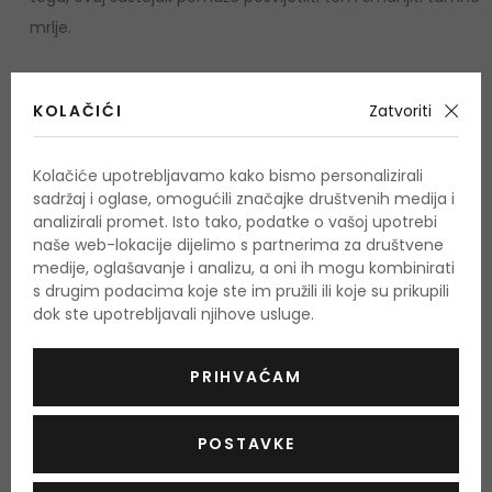
mrlje.
Upotreba:
KOLAČIĆI
Zatvoriti
Ulijte nekoliko kapi i nježno utrljajte u lice nakon čišćenja.
Također možete koristiti pamučni jastučić ili alternativu za
Kolačiće upotrebljavamo kako bismo personalizirali
višekratnu upotrebu za nanošenje proizvoda.
sadržaj i oglase, omogućili značajke društvenih medija i
analizirali promet. Isto tako, podatke o vašoj upotrebi
Količina i sastojci:
naše web-lokacije dijelimo s partnerima za društvene
medije, oglašavanje i analizu, a oni ih mogu kombinirati
s drugim podacima koje ste im pružili ili koje su prikupili
Količina: 150 ml
dok ste upotrebljavali njihove usluge.
Panax Ginseng Root Water, Butylene Glycol, Glycerin,
Propanediol, Niacinamide, 1,2-Hexanediol, Water,
PRIHVAĆAM
Hydroxyacetophenone, Glyceryl Glucoside, Xanthna Gum,
Panthenol, Dipotassium Glycyrrhizate, Allantoin, Adenosine,
POSTAVKE
Panax Ginseng Callus Culture Extract, Theobroma