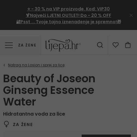
⭐
- 30 %
na VIP proizvode. Kod:
VIP30
🍹Najveći LJETNI OUTLET!
Do - 20 % OFF
🔐Psst ... Tvoje tajno iznenađenje je spremno!🎁
ZA ŽENE
Beauty of Joseon
Ginseng Essence
Water
Hidratantna voda za lice
ZA ŽENE