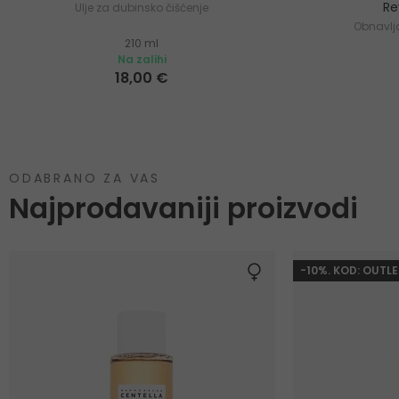
Re
Ulje za dubinsko čišćenje
Obnavlja
210 ml
Na zalihi
18,00 €
ODABRANO ZA VAS
Najprodavaniji proizvodi
-10%. KOD: OUTLE