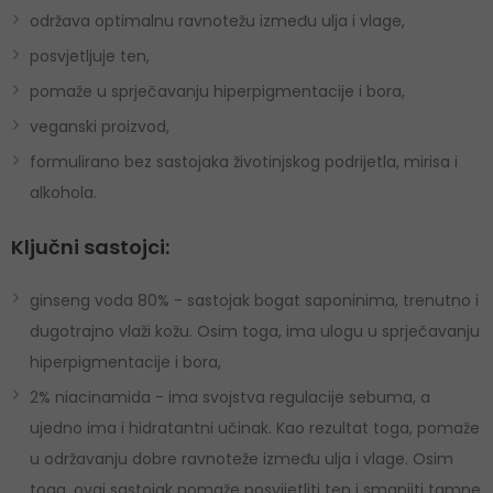
održava optimalnu ravnotežu između ulja i vlage,
posvjetljuje ten,
pomaže u sprječavanju hiperpigmentacije i bora,
veganski proizvod,
formulirano bez sastojaka životinjskog podrijetla, mirisa i
alkohola.
Ključni sastojci:
ginseng voda 80% - sastojak bogat saponinima, trenutno i
dugotrajno vlaži kožu. Osim toga, ima ulogu u sprječavanju
hiperpigmentacije i bora,
2% niacinamida - ima svojstva regulacije sebuma, a
ujedno ima i hidratantni učinak. Kao rezultat toga, pomaže
u održavanju dobre ravnoteže između ulja i vlage. Osim
toga, ovaj sastojak pomaže posvijetliti ten i smanjiti tamne