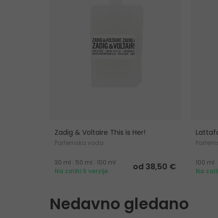
Zadig & Voltaire This is Her!
Lattaf
Parfemska voda
Parfem
30 ml
|
50 ml
|
100 ml
100 ml
od 38,50 €
Na zalihi 5 verzije
Na zali
Nedavno gledano