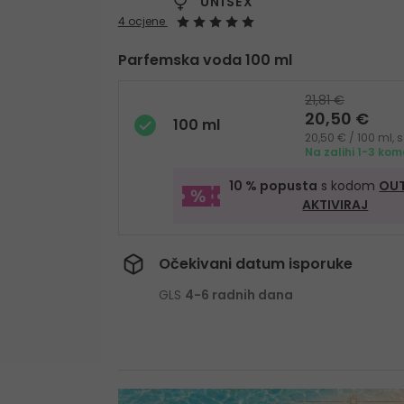
UNISEX
4 ocjene
Parfemska voda 100 ml
21,81 €
20,50 €
100 ml
20,50 € / 100 ml,
Na zalihi 1-3 ko
10 % popusta
s kodom
OUT
AKTIVIRAJ
Očekivani datum isporuke
GLS
4-6 radnih dana