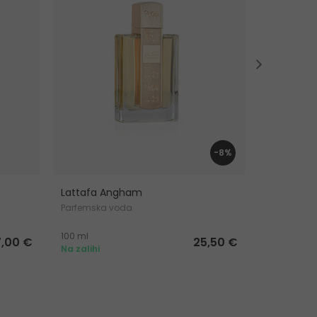
-8%
Lattafa Angham
Lattafa Pe
Parfemska voda
Parfemska
100 ml
100 ml
,00 €
25,50 €
Na zalihi
Na zalihi