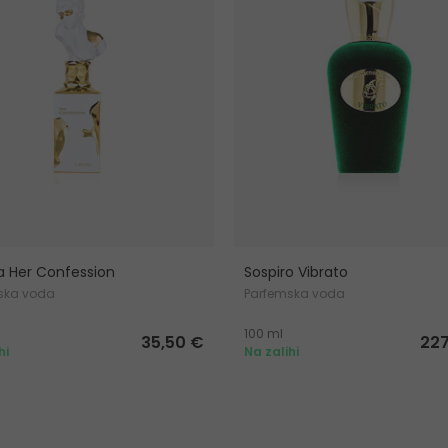
a Her Confession
Sospiro Vibrato
ska voda
Parfemska voda
100 ml
35,50 €
227
hi
Na zalihi