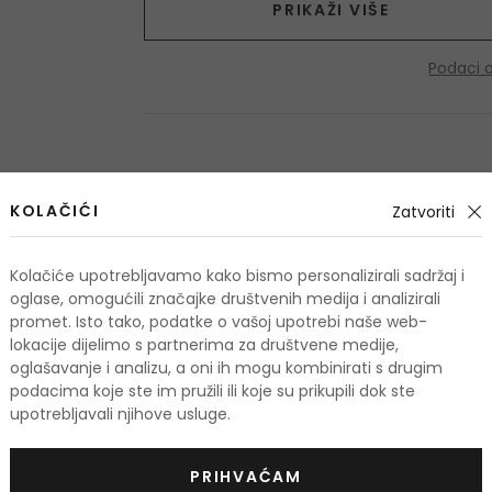
PRIKAŽI VIŠE
Podaci 
OSTALI PROIZVODI IZ ASORTIMANA
Lattafa Pride
KOLAČIĆI
Zatvoriti
Kolačiće upotrebljavamo kako bismo personalizirali sadržaj i
-20%. KOD: 
oglase, omogućili značajke društvenih medija i analizirali
promet. Isto tako, podatke o vašoj upotrebi naše web-
lokacije dijelimo s partnerima za društvene medije,
oglašavanje i analizu, a oni ih mogu kombinirati s drugim
podacima koje ste im pružili ili koje su prikupili dok ste
upotrebljavali njihove usluge.
PRIHVAĆAM