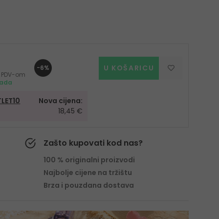
U KOŠARICU
-6%
 s PDV-om
mada
LET10
Nova cijena:
18,45 €
Zašto kupovati kod nas?
100 % originalni proizvodi
Najbolje cijene na tržištu
Brza i pouzdana dostava