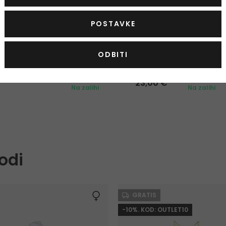
-8%
POSTAVKE
Lattafa Pride Shaheen Gold
Lattafa Pr
ODBITI
Parfemska voda
Parfemska 
100 ml
100 ml
23,00 €
Na zalihi
Na zalihi
odi
GRATIS
-10%. KOD: OUTLET10