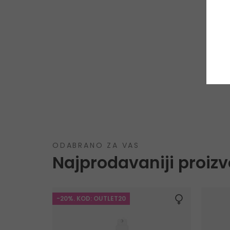
ODABRANO ZA VAS
Najprodavaniji proizv
-20%. KOD: OUTLET20