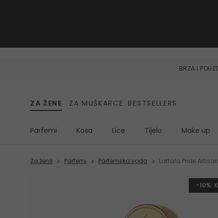
BRZA I POU
ZA ŽENE
ZA MUŠKARCE
BESTSELLERS
Parfemi
Kosa
Lice
Tijelo
Make up
Za žene
Parfemi
Parfemska voda
Lattafa Pride Artisa
-10%. 