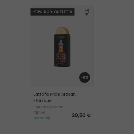
-10%. KOD: OUTLET10
-6%
Lattafa Pride Artisan
Ethnique
Parfemska voda
100 ml
20,50 €
Na zalihi