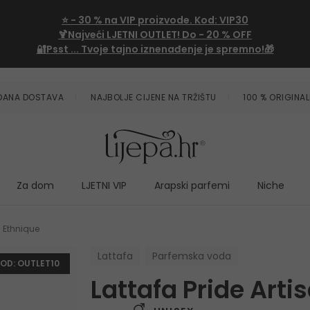
⭐
- 30 %
na VIP proizvode. Kod:
VIP30
🍹Najveći LJETNI OUTLET!
Do - 20 % OFF
🔐Psst ... Tvoje tajno iznenađenje je spremno!🎁
ZDANA DOSTAVA
NAJBOLJE CIJENE NA TRŽIŠTU
100 % ORIGINAL
Za dom
LJETNI VIP
Arapski parfemi
Niche
n Ethnique
Lattafa
Parfemska voda
KOD: OUTLET10
Lattafa Pride Arti