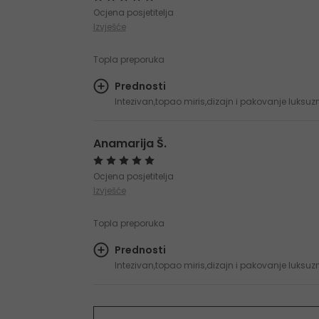
Ocjena posjetitelja
Izvješće
Topla preporuka
Prednosti
Intezivan,topao miris,dizajn i pakovanje luksuz
Anamarija Š.
Ocjena posjetitelja
Izvješće
Topla preporuka
Prednosti
Intezivan,topao miris,dizajn i pakovanje luksuz