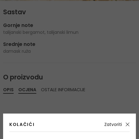
Sastav
Gornje note
talijanski bergamot, talijanski limun
Srednje note
damask ruža
O proizvodu
OPIS
OCJENA
OSTALE INFORMACIJE
KOLAČIĆI
Zatvoriti
Još nema recenzija za ovaj proizvod.
Budite prvi.