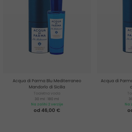
Acqua di Parma Blu Mediterraneo
Acqua di Parma
Mandorlo di Sicilia
Toaletna voda
To
30 ml
|
180 ml
3
Na zalihi 2 verzije
Na z
od 46,00 €
o