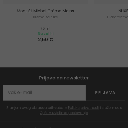
Mont St Michel Crème Mains
NUXE
Krema za ruke
Hidratantna
75 ml
Na zalihi
2,50 €
Prijava na newsletter
PRIJAVA
Slanjem ovog obrasca prihvaćam
Politiku privatnosti
i slažem se s
Općim uvjetima poslovanja