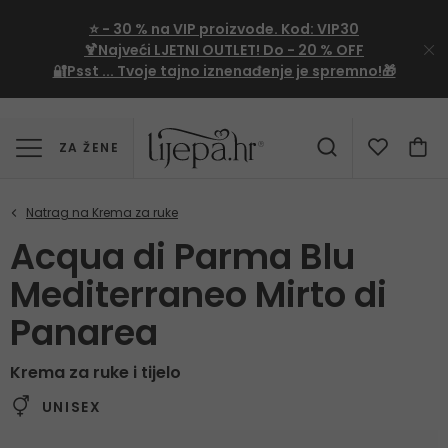
⭐
- 30 %
na VIP proizvode. Kod:
VIP30
🍹Najveći LJETNI OUTLET!
Do - 20 % OFF
🔐Psst ... Tvoje tajno iznenađenje je spremno!🎁
ZA ŽENE
Acqua di Parma Blu
Mediterraneo Mirto di
Panarea
Krema za ruke i tijelo
UNISEX