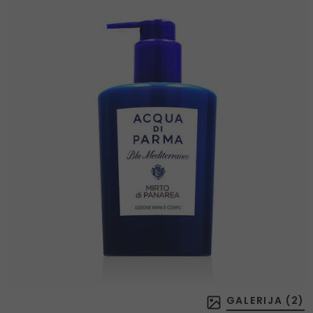
GALERIJA (
2
)