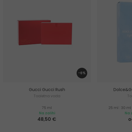
-6%
Gucci Gucci Rush
Dolce&Ga
Toaletna voda
To
75 ml
25 ml
|
30 ml
Na zalihi
Na z
48,50 €
o