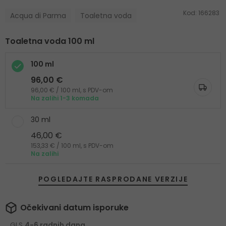
Kod:
166283
Acqua di Parma
Toaletna voda
Toaletna voda 100 ml
100 ml
96,00 €
96,00 € / 100 ml, s PDV-om
Na zalihi 1-3 komada
30 ml
46,00 €
153,33 € / 100 ml, s PDV-om
Na zalihi
POGLEDAJTE RASPRODANE VERZIJE
Očekivani datum isporuke
GLS
4-6 radnih dana