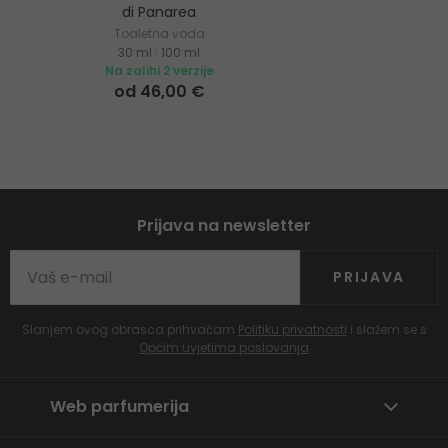
di Panarea
Toaletna voda
30 ml
|
100 ml
Na zalihi 2 verzije
od 46,00 €
Prijava na newsletter
PRIJAVA
Slanjem ovog obrasca prihvaćam
Politiku privatnosti
i slažem se s
Općim uvjetima poslovanja
Web parfumerija