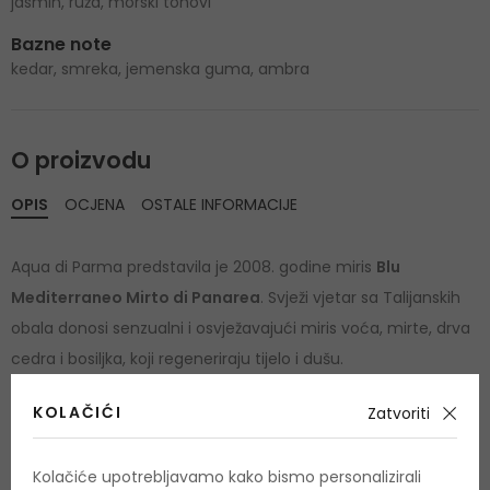
jasmin, ruža, morski tonovi
Bazne note
kedar, smreka, jemenska guma, ambra
O proizvodu
OPIS
OCJENA
OSTALE INFORMACIJE
Aqua di Parma predstavila je 2008. godine miris
Blu
Mediterraneo Mirto di Panarea
. Svježi vjetar sa Talijanskih
obala donosi senzualni i osvježavajući miris voća, mirte, drva
cedra i bosiljka, koji regeneriraju tijelo i dušu.
KOLAČIĆI
Zatvoriti
Kolačiće upotrebljavamo kako bismo personalizirali