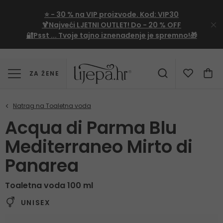
⭐
- 30 %
na VIP proizvode. Kod:
VIP30
🍹Najveći LJETNI OUTLET!
Do - 20 % OFF
🔐Psst ... Tvoje tajno iznenađenje je spremno!🎁
ZA ŽENE
Acqua di Parma Blu
Mediterraneo Mirto di
Panarea
Toaletna voda 100 ml
UNISEX