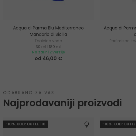
Acqua di Parma Blu Mediterraneo
Acqua di Parma
Mandorlo di Sicilia
Toaletna voda
Parfimisani tek
30 ml
|
180 ml
Na zalihi 2 verzije
od 46,00 €
ODABRANO ZA VAS
Najprodavaniji proizvodi
-10%. KOD: OUTLET10
-10%. KOD: OUTLE