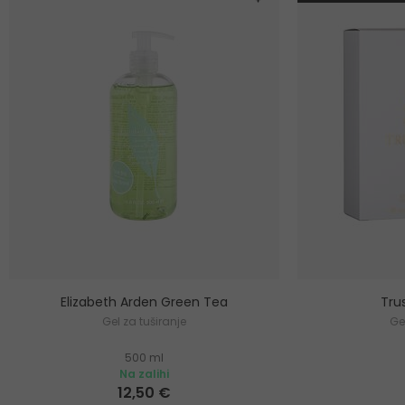
Elizabeth Arden Green Tea
Tru
Gel za tuširanje
Ge
500 ml
Na zalihi
12,50 €