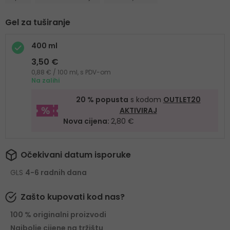
Gel za tuširanje
400 ml
3,50 €
0,88 € / 100 ml, s PDV-om
Na zalihi
20 % popusta
s kodom
OUTLET20
AKTIVIRAJ
Nova cijena:
2,80 €
Očekivani datum isporuke
GLS
4-6 radnih dana
Zašto kupovati kod nas?
100 % originalni proizvodi
Najbolje cijene na tržištu