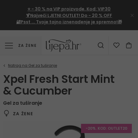
⭐
- 30 %
na VIP proizvode. Kod:
VIP30
🍹Najveći LJETNI OUTLET!
Do - 20 % OFF
🔐Psst ... Tvoje tajno iznenađenje je spremno!🎁
ZA ŽENE
Xpel Fresh Start Mint
& Cucumber
Gel za tuširanje
ZA ŽENE
-20%. KOD: OUTLET20