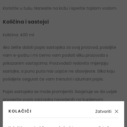
Koristite u tušu. Nanesite na kožu i isperite toplom vodom.
Količina i sastojci
Količina: 400 ml
Ako želite dobiti popis sastojaka za ovaj proizvod, pošaljite
nam e-poštu i mi ćemo vam poslati sliku proizvoda s
prikazanim sastojcima. Proizvođači redovito mijenjaju
sastojke, a puno puta nas uopće ne obavijeste. Slika koju
pošaljete osigurat će vam trenutni i ažurirani popis.
Popis sastojaka se može promijeniti. Savjetuje se da uvijek
provjerite popis sastojaka navedenih na kupljenom
proizvodu.
KOLAČIĆI
Zatvoriti
Cruelty free
DA