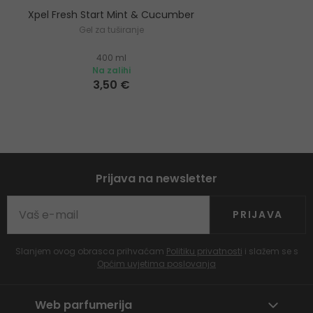
Xpel Fresh Start Mint & Cucumber
Gel za tuširanje
400 ml
Na zalihi
3,50 €
Prijava na newsletter
PRIJAVA
Slanjem ovog obrasca prihvaćam
Politiku privatnosti
i slažem se s
Općim uvjetima poslovanja
Web parfumerija