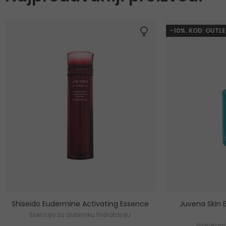
-10%. KOD: OUTLE
Shiseido Eudermine Activating Essence
Juvena Skin 
Esencija za dubinsku hidrataciju
Hidratant