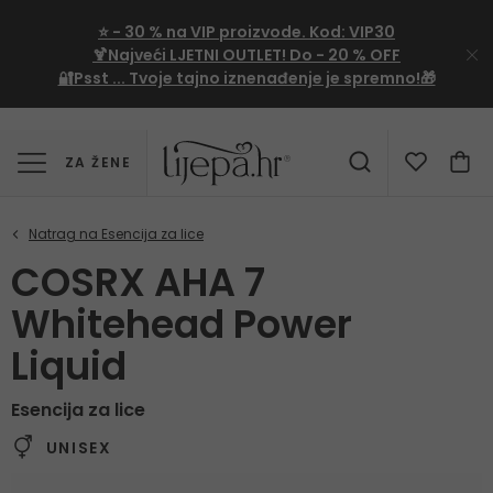
⭐
- 30 %
na VIP proizvode. Kod:
VIP30
🍹Najveći LJETNI OUTLET!
Do - 20 % OFF
🔐Psst ... Tvoje tajno iznenađenje je spremno!🎁
ZA ŽENE
COSRX AHA 7
Whitehead Power
Liquid
Esencija za lice
UNISEX