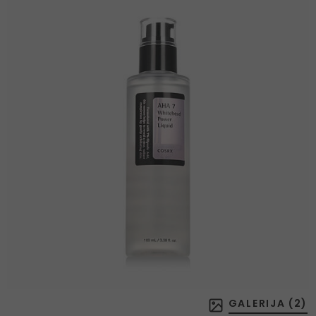
GALERIJA (
2
)