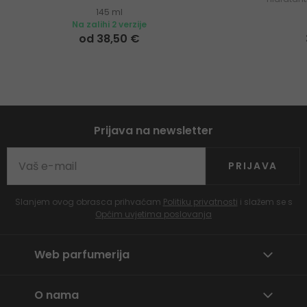
145 ml
Na zalihi 2 verzije
od 38,50 €
Prijava na newsletter
PRIJAVA
Slanjem ovog obrasca prihvaćam
Politiku privatnosti
i slažem se s
Općim uvjetima poslovanja
Web parfumerija
O nama