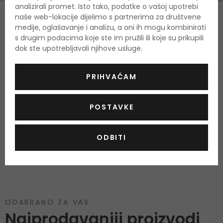
analizirali promet. Isto tako, podatke o vašoj upotrebi
naše web-lokacije dijelimo s partnerima za društvene
O proizvodu
medije, oglašavanje i analizu, a oni ih mogu kombinirati
s drugim podacima koje ste im pružili ili koje su prikupili
OPIS
OCJENA
OSTALE INFORMACIJE
dok ste upotrebljavali njihove usluge.
PRIHVAĆAM
Još nema recenzija za ovaj proizvod.
Budite prvi.
POSTAVKE
ODBITI
OCIJENITE PROIZVOD
Podaci o dobivanju ocjena
ODABRANO ZA VAS
Najprodavaniji proizvodi