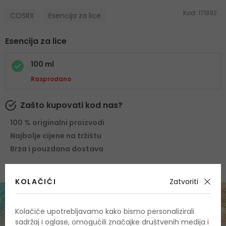
Kod:
171392
COSRX
Esencija za lice
Esencija za lice
100 ml
Rasprodano
Zašto kupovati kod nas?
100 % originalni proizvodi
Najbolje cijene na tržištu
Brza i pouzdana dostava
KOLAČIĆI
Zatvoriti
Kolačiće upotrebljavamo kako bismo personalizirali
sadržaj i oglase, omogućili značajke društvenih medija i