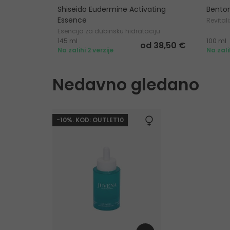
Shiseido Eudermine Activating
Bento
Essence
Revital
Esencija za dubinsku hidrataciju
145 ml
100 ml
od 38,50 €
Na zalihi 2 verzije
Na zali
Nedavno gledano
-10%. KOD: OUTLET10