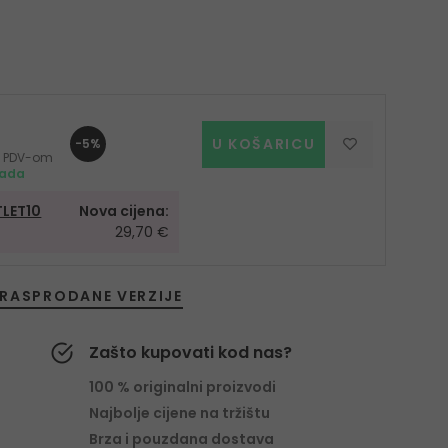
U KOŠARICU
-5%
 s PDV-om
mada
LET10
Nova cijena:
29,70 €
RASPRODANE VERZIJE
Zašto kupovati kod nas?
100 % originalni proizvodi
Najbolje cijene na tržištu
Brza i pouzdana dostava