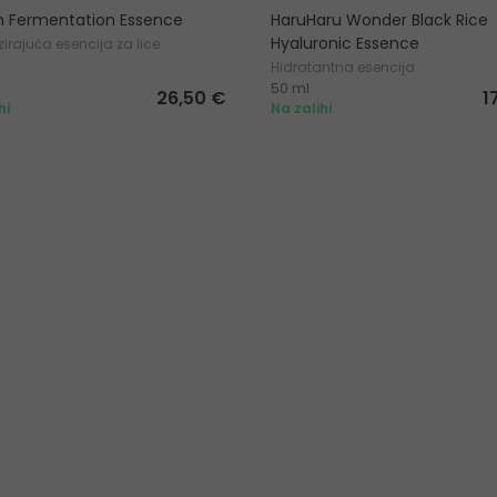
n Fermentation Essence
HaruHaru Wonder Black Rice
Hyaluronic Essence
izirajuća esencija za lice
Hidratantna esencija
50 ml
26,50 €
1
hi
Na zalihi