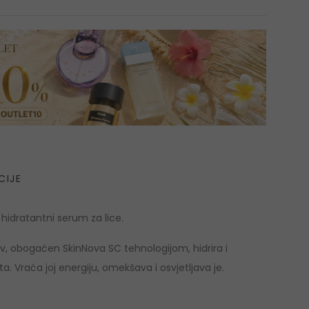
CIJE
e
hidratantni serum za lice.
av, obogaćen SkinNova SC tehnologijom, hidrira i
ata. Vraća joj energiju, omekšava i osvjetljava je.