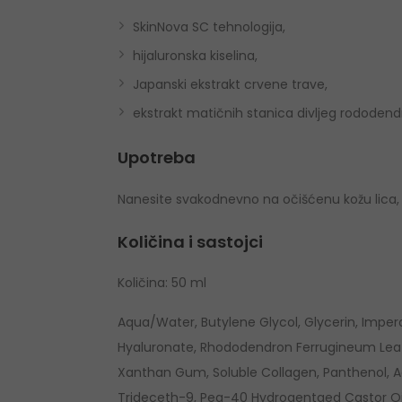
SkinNova SC tehnologija,
hijaluronska kiselina,
Japanski ekstrakt crvene trave,
ekstrakt matičnih stanica divljeg rododend
Upotreba
Nanesite svakodnevno na očišćenu kožu lica, v
Količina i sastojci
Količina: 50 ml
Aqua/Water, Butylene Glycol, Glycerin, Imper
Hyaluronate, Rhododendron Ferrugineum Leaf C
Xanthan Gum, Soluble Collagen, Panthenol, A
Trideceth-9, Peg-40 Hydrogentaed Castor Oil, 