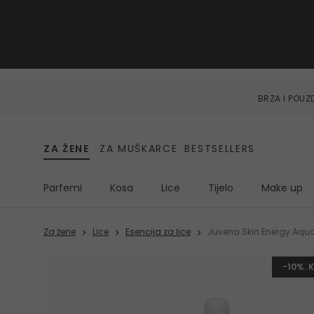
BRZA I POU
ZA ŽENE
ZA MUŠKARCE
BESTSELLERS
Parfemi
Kosa
Lice
Tijelo
Make up
Za žene
Lice
Esencija za lice
Juvena Skin Energy Aqu
-10%. 