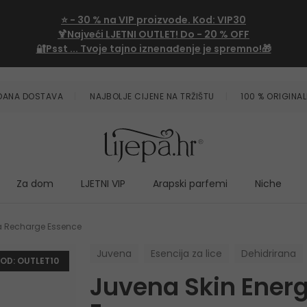
⭐
- 30 %
na VIP proizvode. Kod:
VIP30
🍹Najveći LJETNI OUTLET!
Do - 20 % OFF
🔐Psst ... Tvoje tajno iznenađenje je spremno!🎁
ZDANA DOSTAVA
NAJBOLJE CIJENE NA TRŽIŠTU
100 % ORIGINAL
Za dom
LJETNI VIP
Arapski parfemi
Niche
a Recharge Essence
Juvena
Esencija za lice
Dehidrirana
KOD: OUTLET10
Juvena Skin Ener