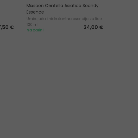
Mixsoon Centella Asiatica Soondy
VT Cosmet
Essence
1000 Shot
Umirujuća i hidratantna esencija za lice
Hidratantni
100 ml
30 ml
mrlja
7,50 €
24,00 €
Na zalihi
Na zalihi