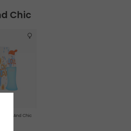
d Chic
Cheap And Chic
oda