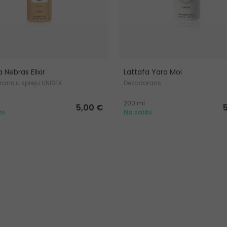
 Nebras Elixir
Lattafa Yara Moi
ans u spreju UNISEX
Dezodorans
200 ml
5,00 €
hi
Na zalihi