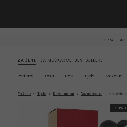
BRZA I POU
ZA ŽENE
ZA MUŠKARCE
BESTSELLERS
Parfemi
Kosa
Lice
Tijelo
Make up
Za žene
Tijelo
Dezodorans
Dezodorans
Moschino 
-10%. 