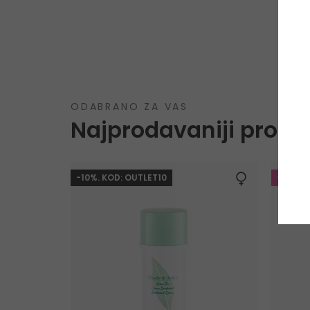
ODABRANO ZA VAS
Najprodavaniji proizv
-10%. KOD: OUTLET10
-20%. 