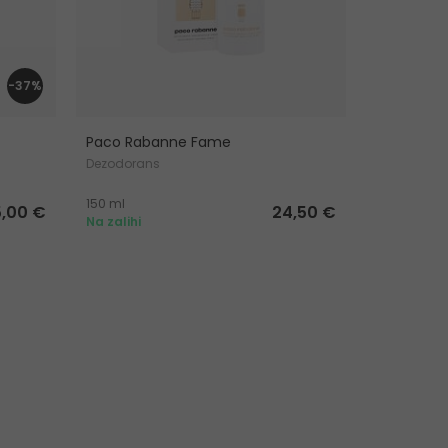
-37%
Paco Rabanne Fame
Lattafa M
Dezodorans
Dezodoran
150 ml
200 ml
5,00 €
24,50 €
Na zalihi
Na zalihi