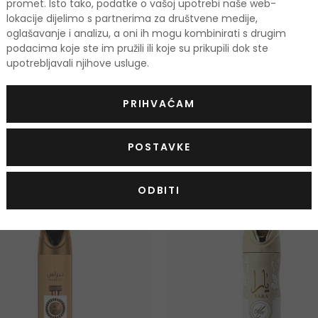
promet. Isto tako, podatke o vašoj upotrebi naše web-
30 ml
25x1 ml
|
50 ml
24,50 €
lokacije dijelimo s partnerima za društvene medije,
Na zalihi
Na zalihi
4 verzije
oglašavanje i analizu, a oni ih mogu kombinirati s drugim
podacima koje ste im pružili ili koje su prikupili dok ste
upotrebljavali njihove usluge.
PRIHVAĆAM
odi
POSTAVKE
KOD: OUTLET20
-10%. KOD: OUTLET10
ODBITI