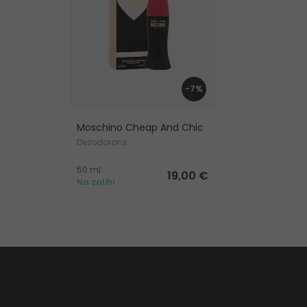
-7%
Moschino Cheap And Chic
Dezodorans
50 ml
19,00 €
Na zalihi