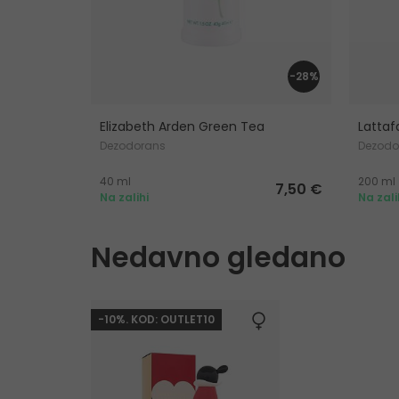
-28%
Elizabeth Arden Green Tea
Lattafa
Dezodorans
Dezodor
40 ml
200 ml
7,50 €
Na zalihi
Na zali
Nedavno gledano
-10%. KOD: OUTLET10