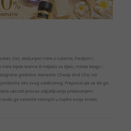
odan, čist, sladunjavi miris s ružama, frezijom i
is bijele kreme ili mlijeka za tijelo, miriše blago i
 razigrane grešnice. Nanesite Cheap and Chic na
 se prošećite oko svog odabranog. Preporučuje se da ga
ete ubrzati proces zaljubljivanja pridavanjem
da ga ostavite rastopiti u toplini svoje strasti.