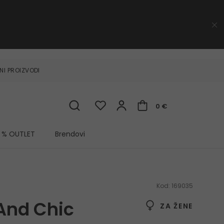
NI PROIZVODI
0 €
% OUTLET
Brendovi
Kod:
169035
And Chic
ZA ŽENE