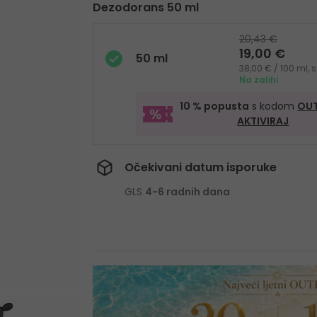
Dezodorans 50 ml
20,43 €
19,00 €
50 ml
38,00 € / 100 ml,
Na zalihi
10 % popusta
s kodom
OUT
AKTIVIRAJ
Očekivani datum isporuke
GLS
4-6 radnih dana