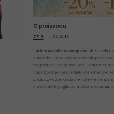
O proizvodu
OPIS
OCJENA
Parfem Moschino Cheap and Chic
je vrlo ug
pudrastim irisom. Cheap And Chic posjeća na mir
neupadljivo.
Cheap and Chic
- blagi miris za
najsenzualnije dijelove tijela i nenametljivo
polako zavodite, ali ako nemate vremena mož
provokativnih pogleda s tračkom napomena i on