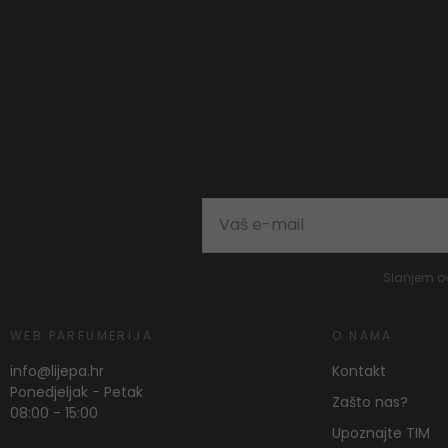
Slanjem o
WEB PARFUMERIJA
O NAMA
info@lijepa.hr
Kontakt
Ponedjeljak - Petak
Zašto nas?
08:00 - 15:00
Upoznajte TIM