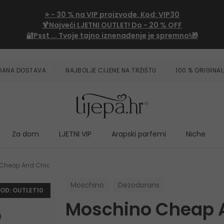
⭐
- 30 %
na VIP proizvode. Kod:
VIP30
🍹Najveći LJETNI OUTLET!
Do - 20 % OFF
🔐Psst ... Tvoje tajno iznenađenje je spremno!🎁
ZDANA DOSTAVA
NAJBOLJE CIJENE NA TRŽIŠTU
100 % ORIGINAL
Za dom
LJETNI VIP
Arapski parfemi
Niche
Cheap And Chic
Moschino
Dezodorans
KOD: OUTLET10
Moschino Cheap 