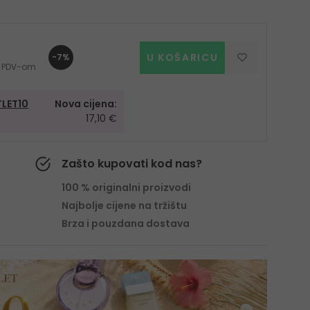
U KOŠARICU
-7%
 s PDV-om
LET10
Nova cijena:
17,10 €
Zašto kupovati kod nas?
100 % originalni proizvodi
Najbolje cijene na tržištu
Brza i pouzdana dostava