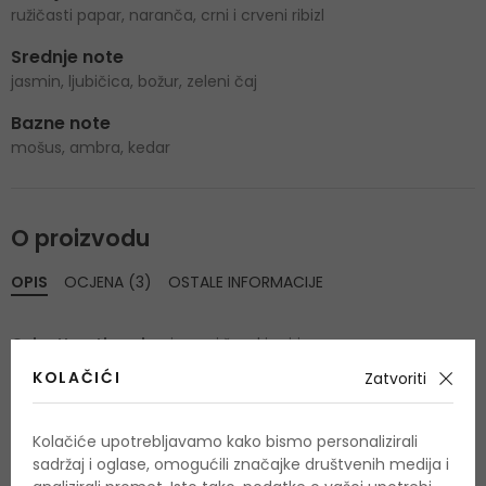
ružičasti papar, naranča, crni i crveni ribizl
Srednje note
jasmin, ljubičica, božur, zeleni čaj
Bazne note
mošus, ambra, kedar
O proizvodu
OPIS
OCJENA (3)
OSTALE INFORMACIJE
Cuba Heartbreaker
je novi ženski miris.
KOLAČIĆI
Zatvoriti
Kolačiće upotrebljavamo kako bismo personalizirali
sadržaj i oglase, omogućili značajke društvenih medija i