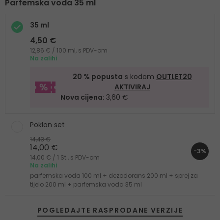
Parfemska voda 35 ml
35 ml
4,50 €
12,86 € / 100 ml, s PDV-om
Na zalihi
20 % popusta
s kodom
OUTLET20
AKTIVIRAJ
Nova cijena:
3,60 €
Poklon set
14,43 €
14,00 €
-3%
14,00 € / 1 St., s PDV-om
Na zalihi
parfemska voda 100 ml + dezodorans 200 ml + sprej za
tijelo 200 ml + parfemska voda 35 ml
POGLEDAJTE RASPRODANE VERZIJE