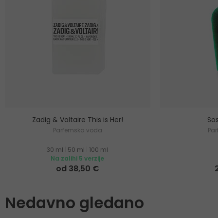
Zadig & Voltaire This is Her!
Sos
Parfemska voda
Pa
30 ml
|
50 ml
|
100 ml
Na zalihi 5 verzije
od 38,50 €
Nedavno gledano