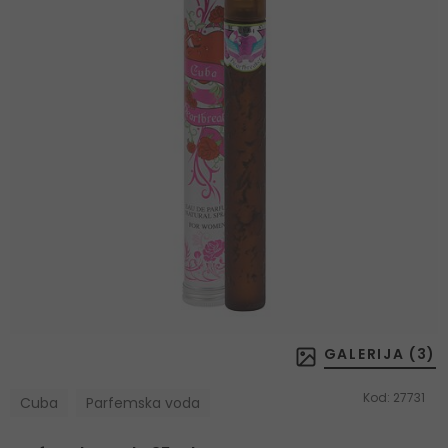
GALERIJA (
3
)
Kod:
27731
Cuba
Parfemska voda