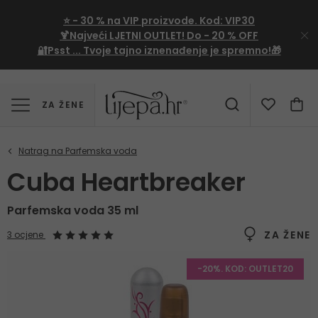
⭐
- 30 %
na VIP proizvode. Kod:
VIP30
🍹Najveći LJETNI OUTLET!
Do - 20 % OFF
🔐Psst ... Tvoje tajno iznenađenje je spremno!🎁
ZA ŽENE
Cuba Heartbreaker
Parfemska voda 35 ml
ZA ŽENE
3 ocjene
-20%. KOD: OUTLET20