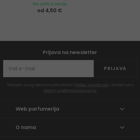
Na zalihi 2 verzije
od 4,50 €
Prijava na newsletter
PRIJAVA
Slanjem ovog obrasca prihvaćam
Politiku privatnosti
i slažem se s
Općim uvjetima poslovanja
Web parfumerija
O nama