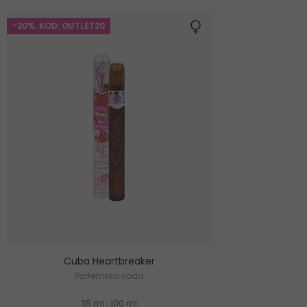
-20%. KOD: OUTLET20
Cuba Heartbreaker
Parfemska voda
35 ml
|
100 ml