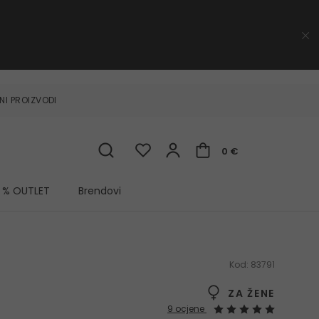
NI PROIZVODI
0 €
% OUTLET
Brendovi
Kod:
83791
ZA ŽENE
9 ocjene