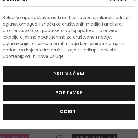
Kolačiće upotrebljavamo kako bismo personalizirali sadržaj i
oglase, omogućili značajke društvenih medija i analizirali
promet. Isto tako, podatke o vašoj upotrebi naše web-
lokacije dijelimo s partnerima za društvene medije,
oglašavanje i analizu, a oni ih mogu kombinirati s drugim
Chanson d´Eau
podacima koje ste im pružili ili koje su prikupili dok ste
Toaletna voda
upotrebljavali njihove usluge.
200 ml
11,50 €
Na zalihi
PRIHVAĆAM
POSTAVKE
ODBITI
odi
KOD: OUTLET20
-10%. KOD: OUTLET10