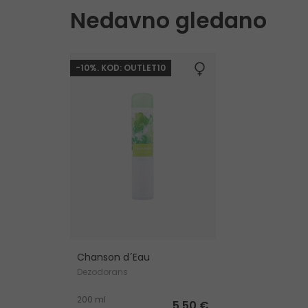
Nedavno gledano
-10%. KOD: OUTLET10
Chanson d´Eau
Dezodorans
200 ml
5,50 €