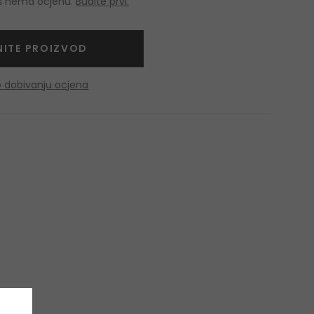
oš nema ocjenu.
Budite prvi.
NITE PROIZVOD
o dobivanju ocjena