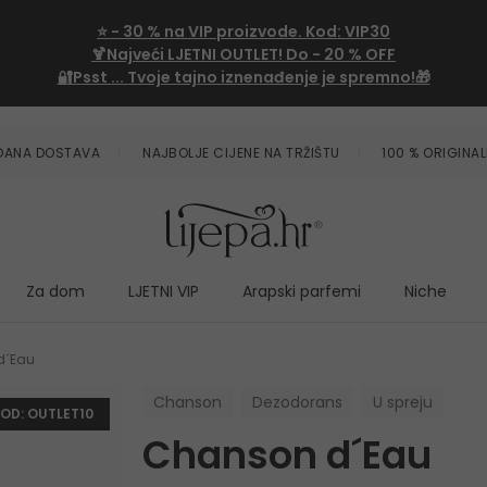
⭐
- 30 %
na VIP proizvode. Kod:
VIP30
🍹Najveći LJETNI OUTLET!
Do - 20 % OFF
🔐Psst ... Tvoje tajno iznenađenje je spremno!🎁
ZDANA DOSTAVA
NAJBOLJE CIJENE NA TRŽIŠTU
100 % ORIGINAL
Za dom
LJETNI VIP
Arapski parfemi
Niche
d´Eau
Chanson
Dezodorans
U spreju
KOD: OUTLET10
Chanson d´Eau