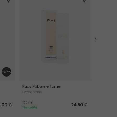
-37%
Paco Rabanne Fame
Moschino
Dezodorans
Dezodoran
150 ml
50 ml
5,00 €
24,50 €
Na zalihi
Na zalihi