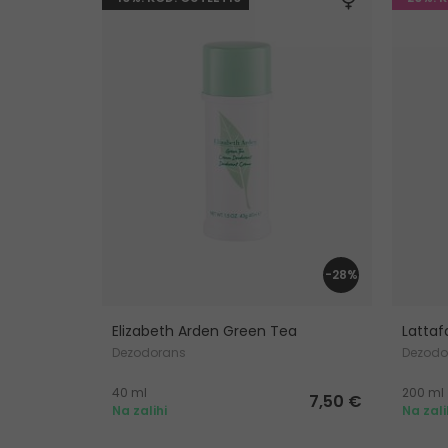
-28%
Elizabeth Arden Green Tea
Lattafa
Dezodorans
Dezodor
40 ml
200 ml
7,50 €
Na zalihi
Na zali