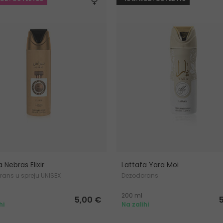
 Nebras Elixir
Lattafa Yara Moi
ans u spreju UNISEX
Dezodorans
200 ml
5,00 €
hi
Na zalihi