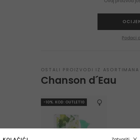
Ovaj proizvod j
OCIJE
Podaci 
OSTALI PROIZVODI IZ ASORTIMANA
Chanson d´Eau
-10%. KOD: OUTLET10
KOLAČIĆI
Zatvoriti