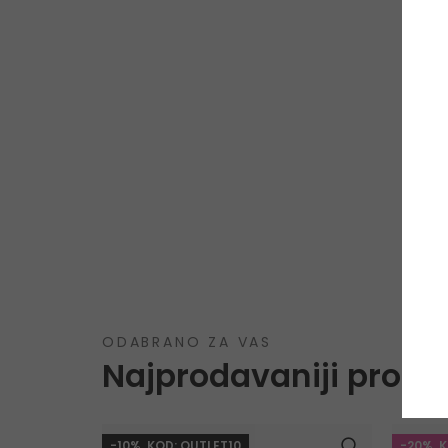
ODABRANO ZA VAS
Najprodavaniji proizv
-10%. KOD: OUTLET10
-20%. 