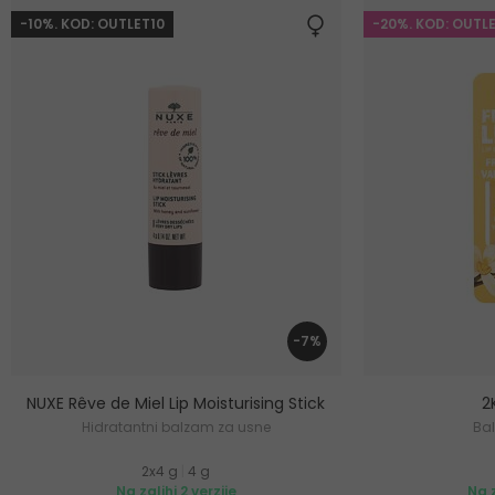
-10%. KOD: OUTLET10
-20%. KOD: OUTL
-7%
NUXE Rêve de Miel Lip Moisturising Stick
2
Hidratantni balzam za usne
Ba
2x4 g
|
4 g
Na zalihi 2 verzije
Na z