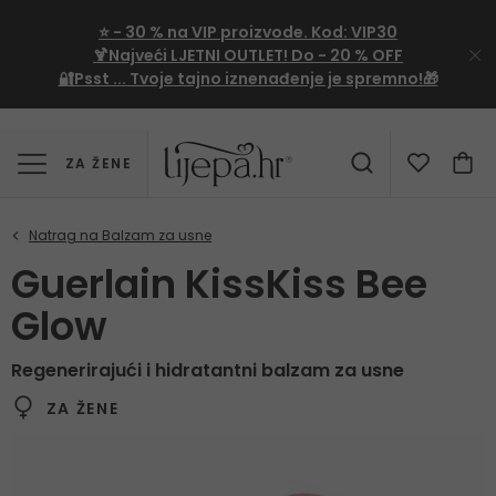
⭐
- 30 %
na VIP proizvode. Kod:
VIP30
🍹Najveći LJETNI OUTLET!
Do - 20 % OFF
🔐Psst ... Tvoje tajno iznenađenje je spremno!🎁
ZA ŽENE
Guerlain KissKiss Bee
Glow
Regenerirajući i hidratantni balzam za usne
ZA ŽENE