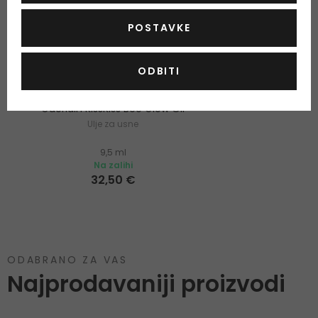
POSTAVKE
809 LAVENDER GLOW
ODBITI
Guerlain KissKiss Bee Glow Oil
Ulje za usne
9,5 ml
Na zalihi
32,50 €
ODABRANO ZA VAS
Najprodavaniji proizvodi