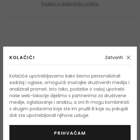
Podaci o dobivanju ocjena
OSTALI PROIZVODI IZ ASORTIMANA
Guerlain KissKiss
KOLAČIĆI
Zatvoriti
Kolačiće upotrebljavamo kako bismo personalizirali
sadržaj i oglase, omogućili značajke društvenih medija i
analizirali promet. Isto tako, podatke o vašoj upotrebi
naše web-lokacije dijelimo s partnerima za društvene
medije, oglašavanje i analizu, a oni ih mogu kombinirati
s drugim podacima koje ste im pružili ili koje su prikupili
dok ste upotrebljavali njihove usluge.
PRIHVAĆAM