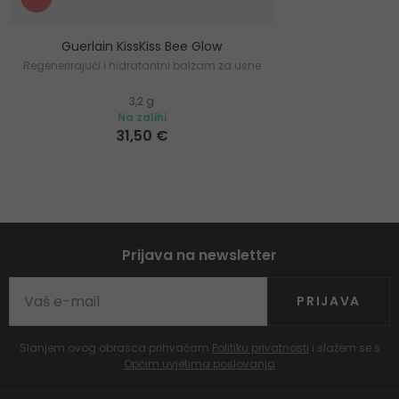
Guerlain KissKiss Bee Glow
Regenerirajući i hidratantni balzam za usne
3,2 g
Na zalihi
31,50 €
Prijava na newsletter
PRIJAVA
Slanjem ovog obrasca prihvaćam
Politiku privatnosti
i slažem se s
Općim uvjetima poslovanja