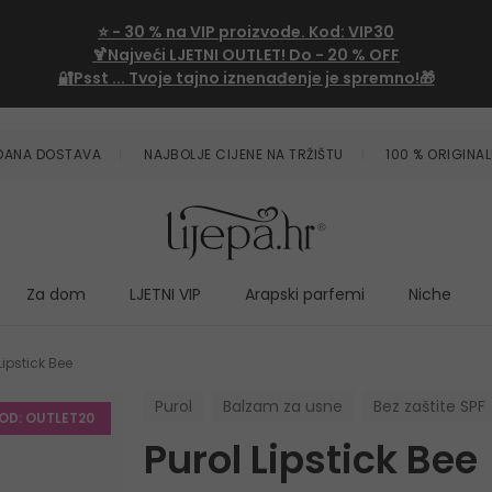
⭐
- 30 %
na VIP proizvode. Kod:
VIP30
🍹Najveći LJETNI OUTLET!
Do - 20 % OFF
🔐Psst ... Tvoje tajno iznenađenje je spremno!🎁
ZDANA DOSTAVA
NAJBOLJE CIJENE NA TRŽIŠTU
100 % ORIGINAL
Za dom
LJETNI VIP
Arapski parfemi
Niche
Lipstick Bee
Purol
Balzam za usne
Bez zaštite SPF
KOD: OUTLET20
Purol Lipstick Bee