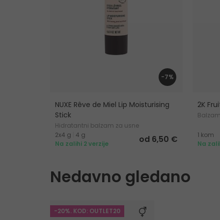
-7%
NUXE Rêve de Miel Lip Moisturising
2K Frui
Stick
Balzam
Hidratantni balzam za usne
2x4 g
|
4 g
1 kom
od 6,50 €
Na zalihi 2 verzije
Na zali
Nedavno gledano
-20%. KOD: OUTLET20