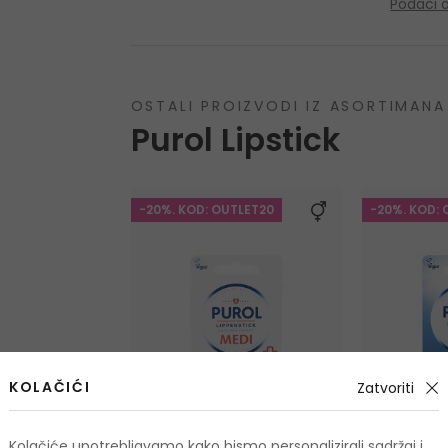
Podaci 
OSTALI PROIZVODI IZ ASORTIMANA
Purol Lipstick
-20%. KOD: OUTLET20
-20%. KOD: 
KOLAČIĆI
Zatvoriti
Kolačiće upotrebljavamo kako bismo personalizirali sadržaj i