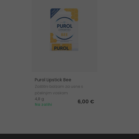
Purol Lipstick Bee
Zaštitni balzam za usne s
pčelinjim voskom
4,8 g
6,00 €
Na zalihi