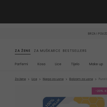
BRZA I POU
ZA ŽENE
ZA MUŠKARCE
BESTSELLERS
Parfemi
Kosa
Lice
Tijelo
Make up
Za žene
Lice
Njega za usne
Balzam za usne
Purol 
-20%. 