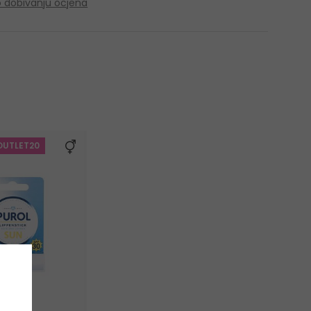
o dobivanju ocjena
OUTLET20