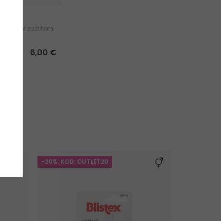
ick Sun
sne s UV zaštitom
6,00 €
-20%. KOD: OUTLET20