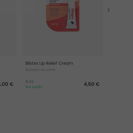
Blistex Lip Relief Cream
Elizabeth
Balzam za usne
Krema za r
6 ml
30 ml
6,00 €
4,50 €
Na zalihi
Na zalihi