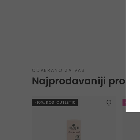
ODABRANO ZA VAS
Najprodavaniji proizv
-10%. KOD: OUTLET10
-20%. 