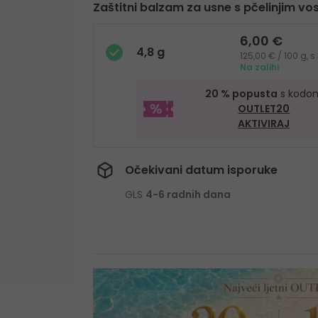
Zaštitni balzam za usne s pčelinjim v
6,00 €
4,8 g
125,00 € / 100 g,
Na zalihi
20 % popusta
s kodo
OUTLET20
AKTIVIRAJ
Očekivani datum isporuke
GLS
4-6 radnih dana