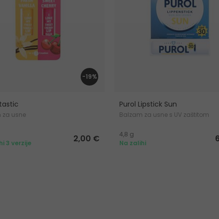
-19%
tastic
Purol Lipstick Sun
 za usne
Balzam za usne s UV zaštitom
4,8 g
2,00 €
hi 3 verzije
Na zalihi