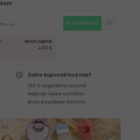
oskom
U KOŠARICU
 s PDV-om
m
Nova cijena:
4,80 €
Zašto kupovati kod nas?
100 % originalni proizvodi
Najbolje cijene na tržištu
Brza i pouzdana dostava