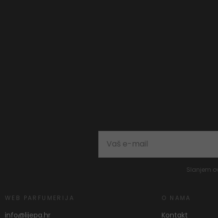
Slanjem o
WEB PARFUMERIJA
O NAMA
info@lijepa.hr
Kontakt