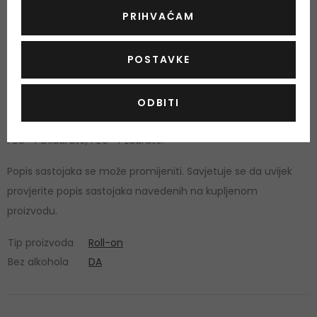
Količina i sastojci
PRIHVAĆAM
Količina: 50 ml
POSTAVKE
Aqua, Aluminum Chlorohydrate, Aluminum
Sesquichlorohydrate, PPG-15 Stearyl Ether, Cetearyl Alcohol,
ODBITI
Ceteareth-33, Dimethicone, Iodopropynyl Butylcarbamate,
PEG-4 Dilaurate, PEG-4 Laurate.
Popis sastojaka se može promijeniti. Savjetuje se da uvijek
provjerite popis sastojaka navedenih na kupljenom
proizvodu.
Tip proizvoda
Roll-on
Bez alkohola
DA