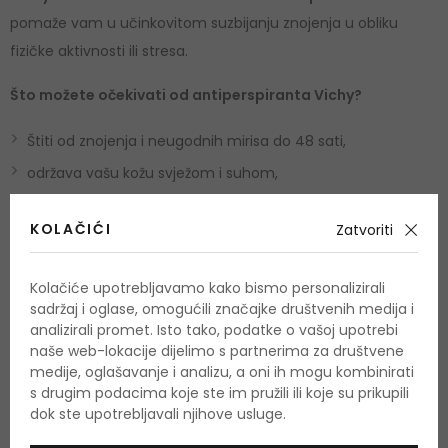
pomaže vam u učinkovitom suzbijanju znojenja u obliku
fizičke aktivnosti ili stresa.
Što možete očekivati od antiperspiranta Vichy?
Štiti od znojenja i neugodnih mirisa do 48 sati,
održava vašu kožu svježom i suhom,
bez alkohola i parabena,
KOLAČIĆI
Zatvoriti
ima hipoalergenski sastav,
pogodno za osjetljivu kožu,
Kolačiće upotrebljavamo kako bismo personalizirali
dermatološki je testiran.
sadržaj i oglase, omogućili značajke društvenih medija i
analizirali promet. Isto tako, podatke o vašoj upotrebi
Upotreba
naše web-lokacije dijelimo s partnerima za društvene
medije, oglašavanje i analizu, a oni ih mogu kombinirati
s drugim podacima koje ste im pružili ili koje su prikupili
U bilo koje doba dana nanesite na čistu i suhu kožu pazuha i
dok ste upotrebljavali njihove usluge.
ostavite je da se osuši.