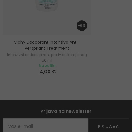
-6%
Vichy Deodorant Intensive Anti-
Perspirant Treatment
Intenzivni antiperspirant protiv prekomjernog
50 ml
znojenja
Na zalihi
14,00 €
Prijava na newsletter
PRIJAVA