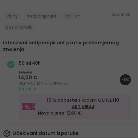
Kod:
27861
Vichy
Antiperspirant
Roll-on
Bez alkohola
Intenzivni antiperspirant protiv prekomjernog
znojenja
50 ml 48h
14,89 €
14,00 €
-6%
28,00 € / 100 ml, s PDV-om
Na zalihi
10 % popusta
s kodom
OUTLET10
AKTIVIRAJ
Nova cijena:
12,60 €
Očekivani datum isporuke