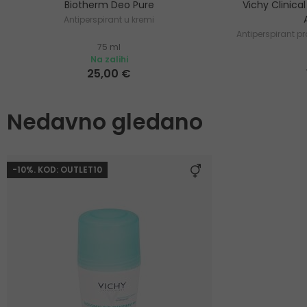
Biotherm Deo Pure
Vichy Clinica
Antiperspirant u kremi
Antiperspirant p
75 ml
Na zalihi
25,00 €
Nedavno gledano
-10%. KOD: OUTLET10