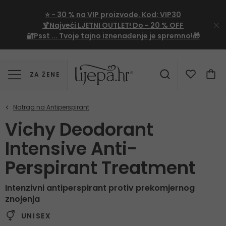
⭐
- 30 %
na VIP proizvode. Kod:
VIP30
🍹Najveći LJETNI OUTLET!
Do - 20 % OFF
🔐Psst ... Tvoje tajno iznenađenje je spremno!🎁
ZA ŽENE
Vichy Deodorant
Intensive Anti-
Perspirant Treatment
Intenzivni antiperspirant protiv prekomjernog
znojenja
UNISEX