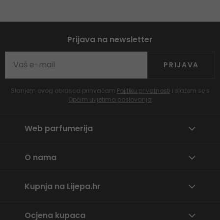
Prijava na newsletter
PRIJAVA
Slanjem ovog obrasca prihvaćam
Politiku privatnosti
i slažem se s
Općim uvjetima poslovanja
Web parfumerija
O nama
Kupnja na Lijepa.hr
Ocjena kupaca