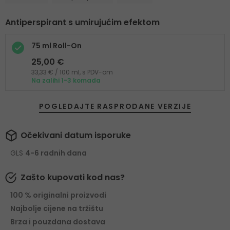
Antiperspirant s umirujućim efektom
75 ml Roll-On
25,00 €
33,33 € / 100 ml, s PDV-om
Na zalihi 1-3 komada
POGLEDAJTE RASPRODANE VERZIJE
Očekivani datum isporuke
GLS
4-6 radnih dana
Zašto kupovati kod nas?
100 % originalni proizvodi
Najbolje cijene na tržištu
Brza i pouzdana dostava