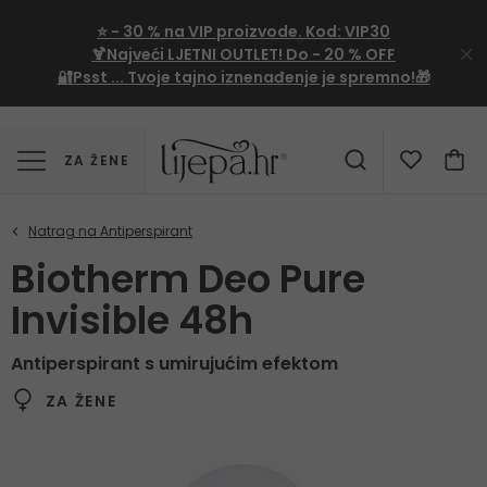
⭐
- 30 %
na VIP proizvode. Kod:
VIP30
🍹Najveći LJETNI OUTLET!
Do - 20 % OFF
🔐Psst ... Tvoje tajno iznenađenje je spremno!🎁
ZA ŽENE
Biotherm Deo Pure
Invisible 48h
Antiperspirant s umirujućim efektom
ZA ŽENE