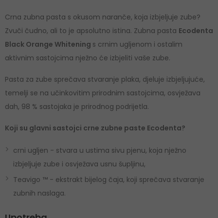
Crna zubna pasta s okusom naranče, koja izbjeljuje zube?
Zvuči čudno, ali to je apsolutno istina. Zubna pasta
Ecodenta
Black Orange Whitening
s crnim ugljenom i ostalim
aktivnim sastojcima nježno će izbjeliti vaše zube.
Pasta za zube sprečava stvaranje plaka, djeluje izbjeljujuće,
temelji se na učinkovitim prirodnim sastojcima, osvježava
dah, 98 % sastojaka je prirodnog podrijetla.
Koji su glavni sastojci crne zubne paste Ecodenta?
crni ugljen - stvara u ustima sivu pjenu, koja nježno
izbjeljuje zube i osvježava usnu šupljinu,
Teavigo ™ - ekstrakt bijelog čaja, koji sprečava stvaranje
zubnih naslaga.
Upotreba