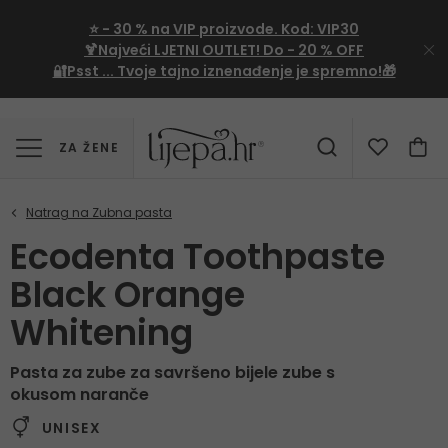
⭐
- 30 %
na VIP proizvode. Kod:
VIP30
🍹Najveći LJETNI OUTLET!
Do - 20 % OFF
🔐Psst ... Tvoje tajno iznenađenje je spremno!🎁
ZA ŽENE
Ecodenta Toothpaste
Black Orange
Whitening
Pasta za zube za savršeno bijele zube s
okusom naranče
UNISEX