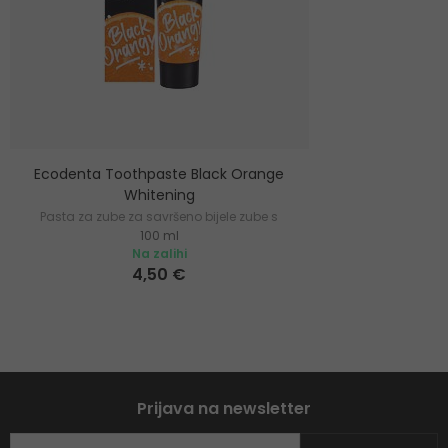
Ecodenta Toothpaste Black Orange
Whitening
Pasta za zube za savršeno bijele zube s
100 ml
okusom naranče
Na zalihi
4,50 €
Prijava na newsletter