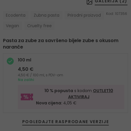
GALERIJA (
2
)
Kod:
107356
Ecodenta
Zubna pasta
Prirodni proizvod
Vegan
Cruelty free
Pasta za zube za savršeno bijele zube s okusom
naranče
100 ml
4,50 €
4,50 € / 100 ml, s PDV-om
Na zalihi
10 % popusta
s kodom
OUTLET10
AKTIVIRAJ
Nova cijena:
4,05 €
POGLEDAJTE RASPRODANE VERZIJE