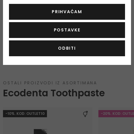
provjerite popis sastojaka navedenih na kupljenom
proizvodu.
PRIHVAĆAM
Prirodni proizvod
DA
POSTAVKE
Vegan
DA
Cruelty free
DA
ODBITI
OSTALI PROIZVODI IZ ASORTIMANA
Ecodenta Toothpaste
-10%. KOD: OUTLET10
-20%. KOD: OUTL