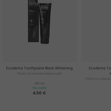
Ecodenta Toothpaste Black Whitening
Ecodenta To
Pasta za savršeno bijele zube
Pasta za zube pr
100 ml
Na zalihi
4,50 €