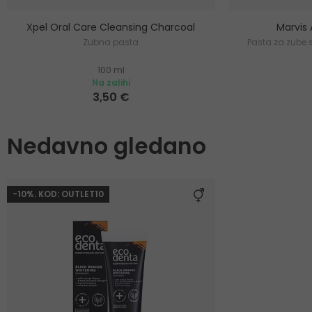
Xpel Oral Care Cleansing Charcoal
Marvis 
Zubna pasta
Pasta za zube 
100 ml
Na zalihi
3,50 €
Nedavno gledano
-10%. KOD: OUTLET10