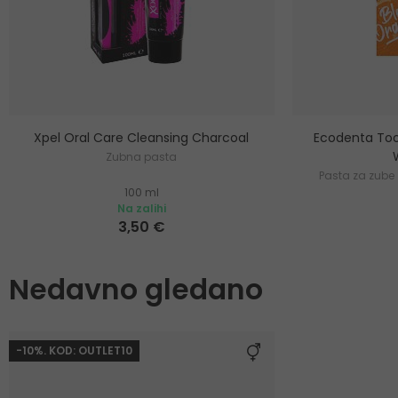
Xpel Oral Care Cleansing Charcoal
Ecodenta Too
Zubna pasta
Pasta za zube 
100 ml
oku
Na zalihi
3,50 €
Nedavno gledano
-10%. KOD: OUTLET10