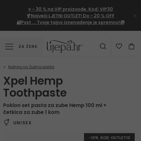
⭐
- 30 %
na VIP proizvode. Kod:
VIP30
🍹Najveći LJETNI OUTLET!
Do - 20 % OFF
🔐Psst ... Tvoje tajno iznenađenje je spremno!🎁
ZA ŽENE
Xpel Hemp
Toothpaste
Poklon set
pasta za zube Hemp 100 ml +
četkica za zube 1 kom
UNISEX
-10%. KOD: OUTLET10