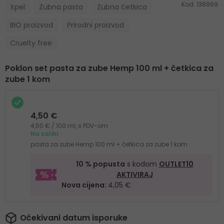
Kod:
138969
Xpel
Zubna pasta
Zubna četkica
BIO proizvod
Prirodni proizvod
Cruelty free
Poklon set
pasta za zube Hemp 100 ml + četkica za
zube 1 kom
4,50 €
4,50 € / 100 ml, s PDV-om
Na zalihi
pasta za zube Hemp 100 ml + četkica za zube 1 kom
10 % popusta
s kodom
OUTLET10
AKTIVIRAJ
Nova cijena:
4,05 €
Očekivani datum isporuke