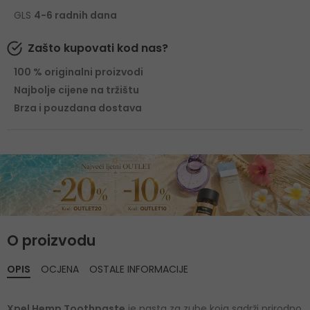
GLS
4-6 radnih dana
Zašto kupovati kod nas?
100 % originalni proizvodi
Najbolje cijene na tržištu
Brza i pouzdana dostava
O proizvodu
OPIS
OCJENA
OSTALE INFORMACIJE
Xpel Hemp Toothpaste
je pasta za zube koja sadrži prirodno