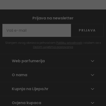
Prijava na newsletter
PRIJAVA
Slanjem ovog obrasca prihvaćam
Politiku privatnosti
i slažem se s
Općim uvjetima poslovanja
Web parfumerija
O nama
Kupnja na Lijepa.hr
Ocjena kupaca