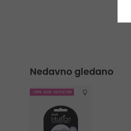
Nedavno gledano
-20%. KOD: OUTLET20