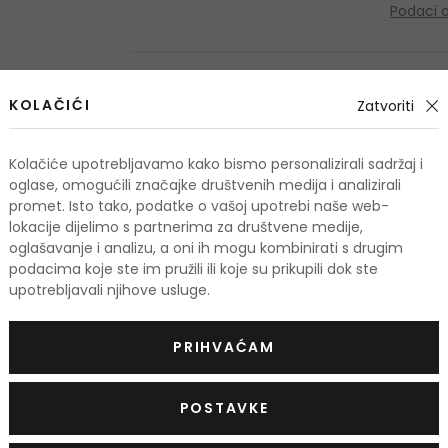
Podaci 
KOLAČIĆI
Zatvoriti
OSTALI PROIZVODI IZ ASORTIMANA
Wilkinson Sword Int
Kolačiće upotrebljavamo kako bismo personalizirali sadržaj i
oglase, omogućili značajke društvenih medija i analizirali
promet. Isto tako, podatke o vašoj upotrebi naše web-
lokacije dijelimo s partnerima za društvene medije,
oglašavanje i analizu, a oni ih mogu kombinirati s drugim
podacima koje ste im pružili ili koje su prikupili dok ste
upotrebljavali njihove usluge.
PRIHVAĆAM
POSTAVKE
-11%