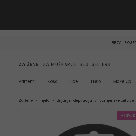
BRZA I POU
ZA ŽENE
ZA MUŠKARCE
BESTSELLERS
Parfemi
Kosa
Lice
Tijelo
Make up
Za žene
Tijelo
Brijanje i depilacija
Zamjenske britvice
-20%. 