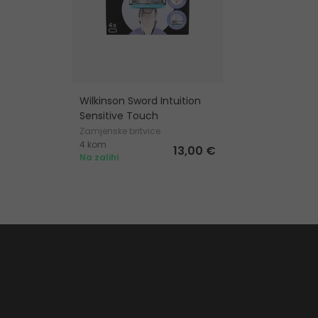
Wilkinson Sword Intuition
Sensitive Touch
Zamjenske britvice
4 kom
13,00 €
Na zalihi