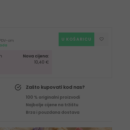
U KOŠARICU
s PDV-om
mada
m
Nova cijena:
10,40 €
Zašto kupovati kod nas?
100 % originalni proizvodi
Najbolje cijene na tržištu
Brza i pouzdana dostava