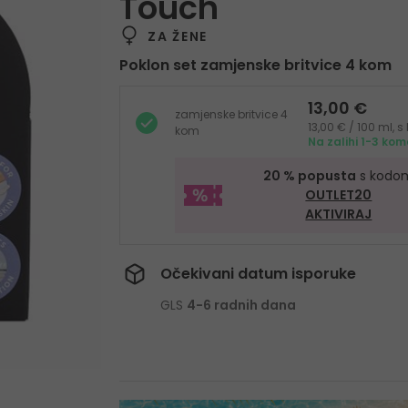
Touch
ZA ŽENE
Poklon set
zamjenske britvice 4 kom
13,00 €
zamjenske britvice 4
13,00 € / 100 ml, 
kom
Na zalihi 1-3 ko
20 % popusta
s kodo
OUTLET20
AKTIVIRAJ
Očekivani datum isporuke
GLS
4-6 radnih dana