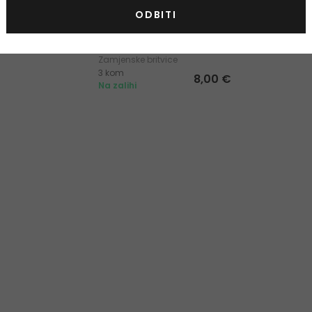
ODBITI
Wilkinson Sword Intuition
Sensitive Care
Zamjenske britvice
3 kom
8,00 €
Na zalihi