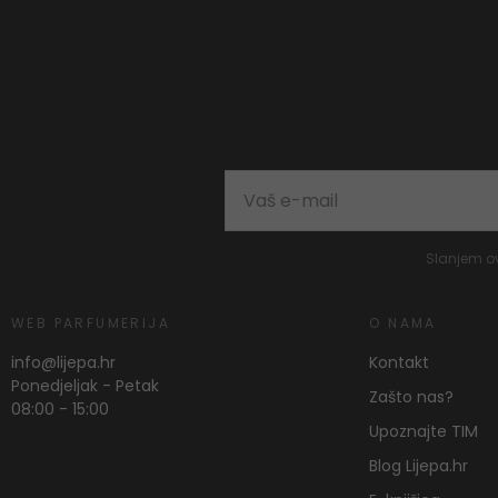
Slanjem o
WEB PARFUMERIJA
O NAMA
info@lijepa.hr
Kontakt
Ponedjeljak - Petak
Zašto nas?
08:00 - 15:00
Upoznajte TIM
Blog Lijepa.hr