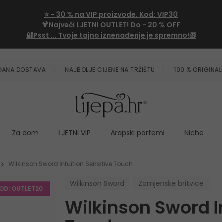
⭐
- 30 %
na VIP proizvode. Kod:
VIP30
🍹Najveći LJETNI OUTLET!
Do - 20 % OFF
🔐Psst ... Tvoje tajno iznenađenje je spremno!🎁
ZDANA DOSTAVA
NAJBOLJE CIJENE NA TRŽIŠTU
100 % ORIGINAL
Za dom
LJETNI VIP
Arapski parfemi
Niche
Wilkinson Sword Intuition Sensitive Touch
Wilkinson Sword
Zamjenske britvice
KOD: OUTLET20
Wilkinson Sword I