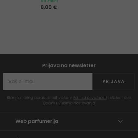
Na zalihi
8,00 €
Prijava na newsletter
PRIJAVA
Slanjem ovog obrasca prihvaćam
Politiku privatnosti
i slažem se s
Općim uvjetima poslovanja
Web parfumerija