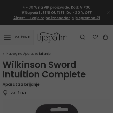
⭐
- 30 %
na VIP proizvode. Kod:
VIP30
🍹Najveći LJETNI OUTLET!
Do - 20 % OFF
🔐Psst ... Tvoje tajno iznenađenje je spremno!🎁
ZA ŽENE
Wilkinson Sword
Intuition Complete
Aparat za brijanje
ZA ŽENE