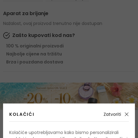
Aparat za brijanje
Nažalost, ovaj proizvod trenutno nije dostupan
Zašto kupovati kod nas?
100 % originalni proizvodi
Najbolje cijene na tržištu
Brza i pouzdana dostava
KOLAČIĆI
Zatvoriti
O proizvodu
Kolačiće upotrebljavamo kako bismo personalizirali
OPIS
OCJENA