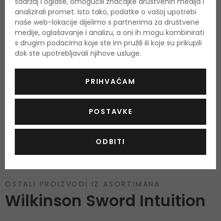
sadržaj i oglase, omogućili značajke društvenih medija i
analizirali promet. Isto tako, podatke o vašoj upotrebi
naše web-lokacije dijelimo s partnerima za društvene
medije, oglašavanje i analizu, a oni ih mogu kombinirati
s drugim podacima koje ste im pružili ili koje su prikupili
dok ste upotrebljavali njihove usluge.
Još nema recenzija za ovaj proizvod.
PRIHVAĆAM
OCIJENITE PROIZVOD
POSTAVKE
Podaci o dobivanju ocjena
ODBITI
OSTALI PROIZVODI IZ ASORTIMANA
Wilkinson Sword Intuition