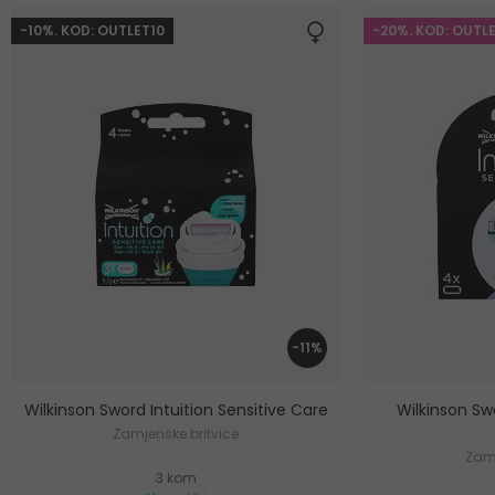
-10%. KOD: OUTLET10
-20%. KOD: OUTL
-11%
Wilkinson Sword Intuition Sensitive Care
Wilkinson Swo
Zamjenske britvice
Zamj
3 kom