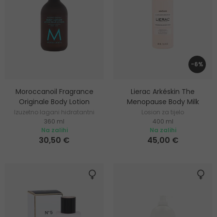
-6%
Moroccanoil Fragrance
Lierac Arkéskin The
Originale Body Lotion
Menopause Body Milk
Izuzetno lagani hidratantni
Losion za tijelo
360 ml
400 ml
losion za tijelo
Na zalihi
Na zalihi
30,50 €
45,00 €