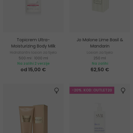
Topicrem Ultra-
Jo Malone Lime Basil &
Moisturizing Body Milk
Mandarin
Hidratantni losion za tijelo
Losion za tijelo
500 ml
|
1000 ml
250 ml
Na zalihi 2 verzije
Na zalihi
od 15,00 €
62,50 €
-20%. KOD: OUTLET20