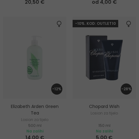
20,50 €
od 4,00 €
-10%. KOD: OUTLET10
-12%
-28%
Elizabeth Arden Green
Chopard Wish
Tea
Losion za tijelo
Losion za tijelo
500 ml
150 ml
Na zalihi
Na zalihi
14,00 €
5,00 €