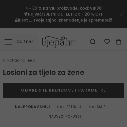
⭐
- 30 %
na VIP proizvode. Kod:
VIP30
🍹Najveći LJETNI OUTLET!
Do - 20 % OFF
🔐Psst ... Tvoje tajno iznenađenje je spremno!🎁
ZA ŽENE
Losioni za tijelo za žene
ODABERITE BRENDOVE I PARAMETRE
NAJPRODAVANIJI
NAJJEFTINIJI
NAJSKUPLJI
NAJVEĆI POPUSTI