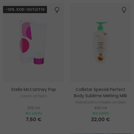
-10%. KOD: OUTLET10
Stella McCartney Pop
Collistar Special Perfect
Body Sublime Melting Milk
Losion za tijelo
Hidratantno mlijeko za tijelo
200 ml
400 ml
Na zalihi
Na zalihi
7,50 €
32,00 €