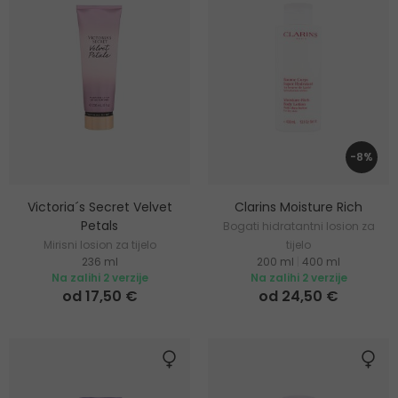
-8%
Victoria´s Secret Velvet
Clarins Moisture Rich
Petals
Bogati hidratantni losion za
Mirisni losion za tijelo
tijelo
236 ml
200 ml
|
400 ml
Na zalihi 2 verzije
Na zalihi 2 verzije
od 17,50 €
od 24,50 €