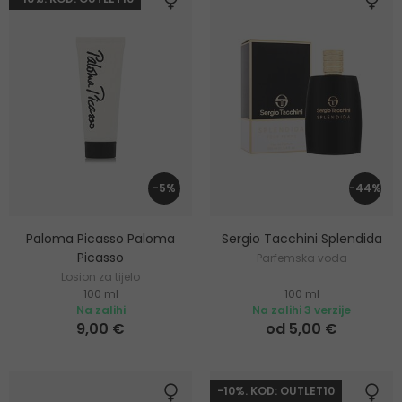
-5%
-44%
Paloma Picasso Paloma
Sergio Tacchini Splendida
Picasso
Parfemska voda
Losion za tijelo
100 ml
100 ml
Na zalihi
Na zalihi 3 verzije
9,00 €
od 5,00 €
-10%. KOD: OUTLET10