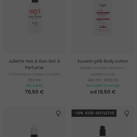
Juliette Has A Gun Not A
Eucerin pH5 Body Lotion
Perfume
Mlijeko za tijelo za suhu i
Parfimirano mlijeko za tijelo
osjetljivu kožu
250 ml
400 ml
|
1000 ml
Na zalihi
Na zalihi 2 verzije
76,50 €
od 19,50 €
-10%. KOD: OUTLET10