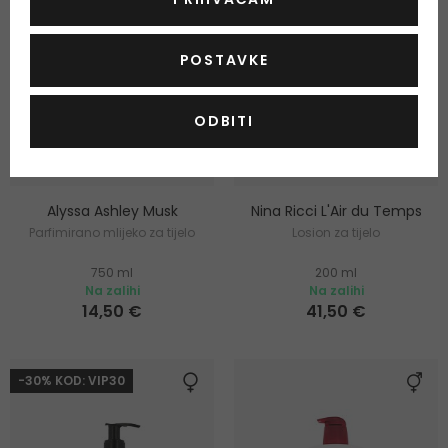
POSTAVKE
ODBITI
Alyssa Ashley Musk
Nina Ricci L'Air du Temps
Parfimirano mlijeko za tijelo
Losion za tijelo
750 ml
200 ml
Na zalihi
Na zalihi
14,50 €
41,50 €
-30% KOD: VIP30