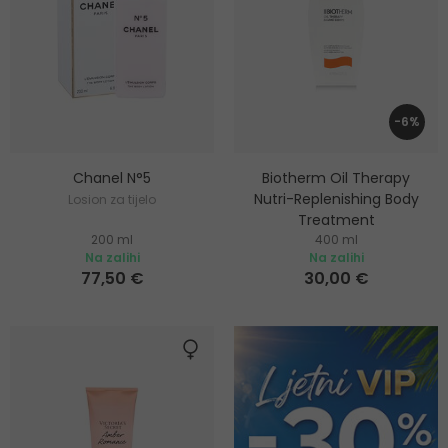
-6%
Chanel N°5
Biotherm Oil Therapy
Nutri-Replenishing Body
Losion za tijelo
Treatment
200 ml
400 ml
Hidratantni losion za tijelo
Na zalihi
Na zalihi
77,50 €
30,00 €