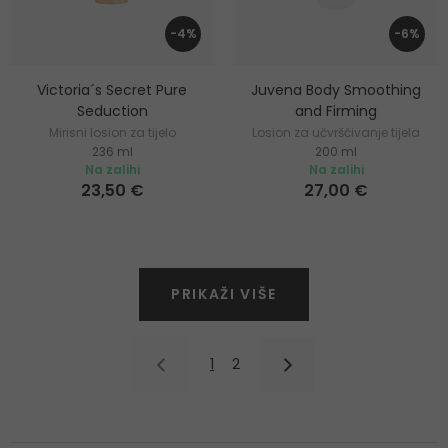
-4%
-6%
Victoria´s Secret Pure
Juvena Body Smoothing
Seduction
and Firming
Mirisni losion za tijelo
Losion za učvršćivanje tijela
236 ml
200 ml
Na zalihi
Na zalihi
23,50 €
27,00 €
PRIKAŽI VIŠE
1
2