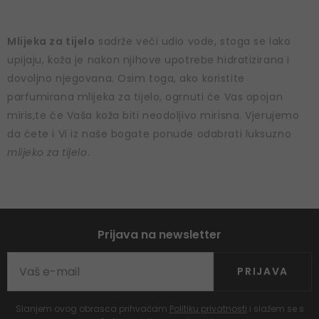
Mlijeka za tijelo
sadrže veći udio vode, stoga se lako
upijaju, koža je nakon njihove upotrebe hidratizirana i
dovoljno njegovana. Osim toga, ako koristite
parfumirana mlijeka za tijelo, ogrnuti će Vas opojan
miris,te će Vaša koža biti neodoljivo mirisna. Vjerujemo
da ćete i Vi iz naše bogate ponude odabrati luksuzno
mlijeko za tijelo
.
Prijava na newsletter
PRIJAVA
Slanjem ovog obrasca prihvaćam
Politiku privatnosti
i slažem se s