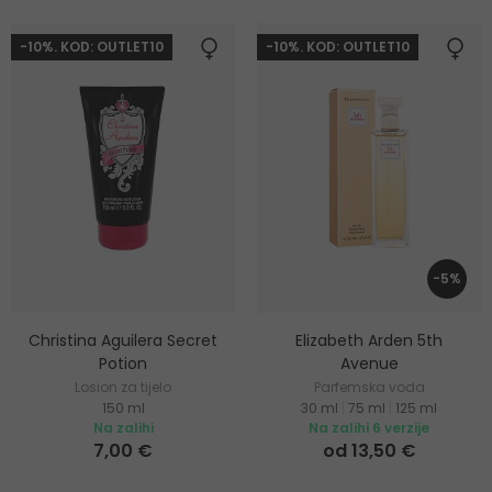
-10%. KOD: OUTLET10
-10%. KOD: OUTLET10
-5%
Christina Aguilera Secret
Elizabeth Arden 5th
Potion
Avenue
Losion za tijelo
Parfemska voda
150 ml
30 ml
|
75 ml
|
125 ml
Na zalihi
Na zalihi 6 verzije
7,00 €
od 13,50 €