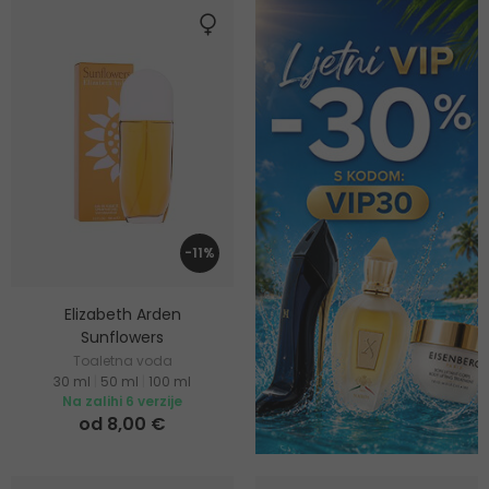
-11%
Elizabeth Arden
Sunflowers
Toaletna voda
30 ml
|
50 ml
|
100 ml
Na zalihi 6 verzije
od 8,00 €