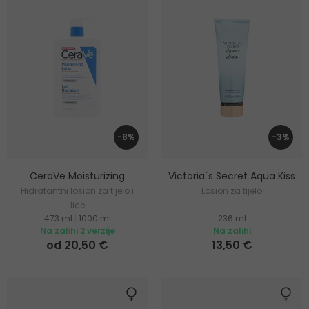
-8%
-3%
CeraVe Moisturizing
Victoria´s Secret Aqua Kiss
Hidratantni losion za tijelo i
Losion za tijelo
lice
473 ml
|
1000 ml
236 ml
Na zalihi 2 verzije
Na zalihi
od 20,50 €
13,50 €