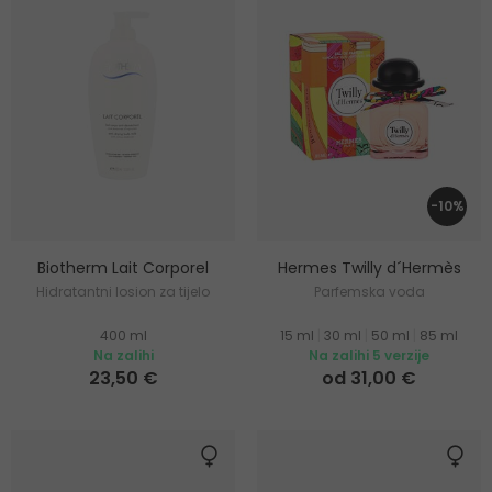
-10%
Biotherm Lait Corporel
Hermes Twilly d´Hermès
Hidratantni losion za tijelo
Parfemska voda
400 ml
15 ml
|
30 ml
|
50 ml
|
85 ml
Na zalihi
Na zalihi 5 verzije
23,50 €
od 31,00 €