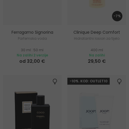
-7%
Ferragamo Signorina
Clinique Deep Comfort
Parfemska voda
Hidratantni losion za tijelo
30 ml
|
50 ml
400 ml
Na zalihi 2 verzije
Na zalihi
od 32,00 €
29,50 €
-10%. KOD: OUTLET10