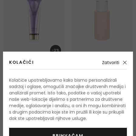
-3%
KOLAČIĆI
Zatvoriti
Victoria´s Secret Love
Jean Paul Gaultier
Spell
Classique
Kolačiće upotrebljavamo kako bismo personalizirali
Losion za tijelo
Mirisno mlijeko za tijelo
sadržaj i oglase, omogućili značajke društvenih medija i
236 ml
200 ml
Na zalihi 3 verzije
Na zalihi
analizirali promet. Isto tako, podatke o vašoj upotrebi
od 13,50 €
34,50 €
naše web-lokacije dijelimo s partnerima za društvene
medije, oglašavanje i analizu, a oni ih mogu kombinirati
s drugim podacima koje ste im pružili ili koje su prikupili
dok ste upotrebljavali njihove usluge.
-10%. KOD: OUTLET10
PRIHVAĆAM