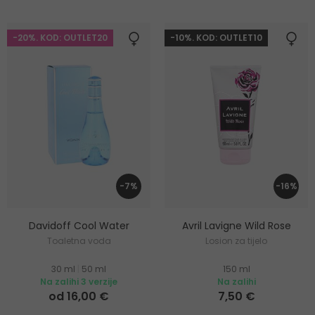
-20%. KOD: OUTLET20
-10%. KOD: OUTLET10
-7%
-16%
Davidoff Cool Water
Avril Lavigne Wild Rose
Toaletna voda
Losion za tijelo
30 ml
|
50 ml
150 ml
Na zalihi 3 verzije
Na zalihi
od 16,00 €
7,50 €