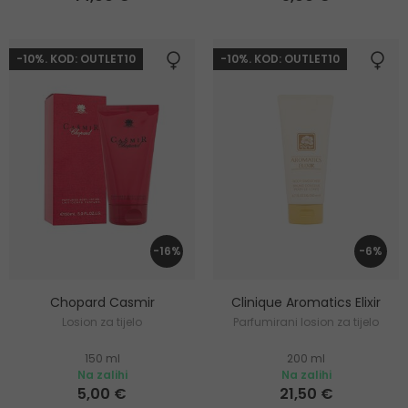
-10%. KOD: OUTLET10
-10%. KOD: OUTLET10
-16%
-6%
Chopard Casmir
Clinique Aromatics Elixir
Losion za tijelo
Parfumirani losion za tijelo
150 ml
200 ml
Na zalihi
Na zalihi
5,00 €
21,50 €