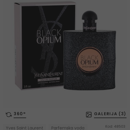
360°
GALERIJA (
3
)
Kod:
48503
Yves Saint Laurent
Parfemska voda