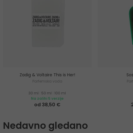
Zadig & Voltaire This is Her!
Sos
Parfemska voda
Pa
30 ml
|
50 ml
|
100 ml
Na zalihi 5 verzije
od 38,50 €
Nedavno gledano