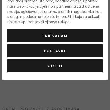
analizirali promet. Isto tako, podatke o vašoj upotrebi
naše web-lokacije dijelimo s partnerima za društvene
Upozorenje:
Zapaljivo! Nemojte ga koristiti u blizini vatre! Ne
medije, oglašavanje i analizu, a oni ih mogu kombinirati
nanositi blizu očiju ili nadražene i osjetljive kože. Rok trajanja
s drugim podacima koje ste im pružili ili koje su prikupili
dok ste upotrebljavali njihove usluge.
nakon otvaranja označen je na ambalaži.
Ukoliko želite dobiti popis sastojaka za ovaj proizvod, molimo
PRIHVAĆAM
Vas da nam pošaljete e-mail i mi ćemo vam poslati sliku
proizvoda sa prikazanim sastojcima. Proizvođači redovito
POSTAVKE
mijenjaju sastojke i često nas čak i ne informiraju o tome. Na
ovaj način, pobrinut ćemo se da zaprimite aktualni i ažurirani
ODBITI
popis sastojaka.
OSTALI PROIZVODI IZ ASORTIMANA