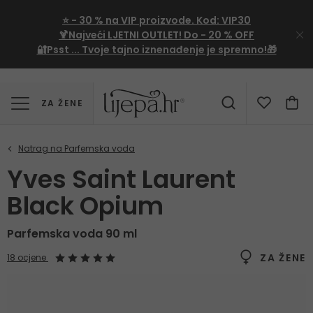
⭐
- 30 %
na VIP proizvode. Kod:
VIP30
🍹Najveći LJETNI OUTLET!
Do - 20 % OFF
🔐Psst ... Tvoje tajno iznenađenje je spremno!🎁
ZA ŽENE
Yves Saint Laurent
Black Opium
Parfemska voda 90 ml
ZA ŽENE
18 ocjene