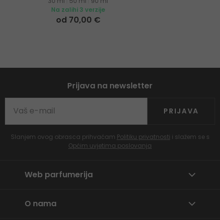
30 ml
|
50 ml
|
90 ml
Na zalihi 3 verzije
od 70,00 €
Prijava na newsletter
PRIJAVA
Slanjem ovog obrasca prihvaćam
Politiku privatnosti
i slažem se s
Općim uvjetima poslovanja
Web parfumerija
O nama