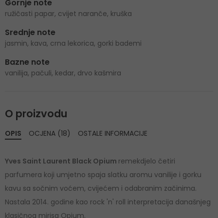
Gornje note
ružičasti papar, cvijet naranče, kruška
Srednje note
jasmin, kava, crna lekorica, gorki bademi
Bazne note
vanilija, pačuli, kedar, drvo kašmira
O proizvodu
OPIS
OCJENA (18)
OSTALE INFORMACIJE
Yves Saint Laurent Black Opium
remekdjelo četiri
parfumera koji umjetno spaja slatku aromu vanilije i gorku
kavu sa sočnim voćem, cvijećem i odabranim začinima.
Nastala 2014. godine kao rock 'n' roll interpretacija današnjeg
klasičnog mirisa Opium.