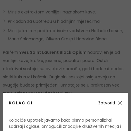
Miris s ekstraktom vanilije i naznakom kave.
Prikladan za upotrebu u hladnijim mjesecima.
Miris je kreiran pod kreativnim vodstvom Nathalie Lorson,
Marie Salamange, Olivera Cresp i Honorine Blanc.
Parfem
Yves Saint Laurent Black Opium
napravljen je od
vanilije, kave, kruške, jasmina, pačulija i papra. Ostali
atraktivni sastojci su cvjetovi naranče, gorki bademi, cedar,
slatki kukuruz i kašmir. Originalni sastojci osiguravaju da
svugdje budete primijećeni. Umotajte se u prekrasan veo
Yves Saint Laurent Black Opium
!
KOLAČIĆI
Zatvoriti
Upotreba
Kolačiće upotrebljavamo kako bismo personalizirali
Parfemski proizvodi namijenjeni su odraslima. Sadrže alkohol,
sadržaj i oglase, omogućili značajke društvenih medija i
zapaljivi su i, ako se pogrešno koriste, također su opasni.