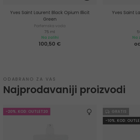
Yves Saint Laurent Black Opium Illicit
Yves Saint L
Green
Parfemska voda
75 ml
5
Na zalihi
Na z
100,50 €
od
ODABRANO ZA VAS
Najprodavaniji proizvodi
-20%. KOD: OUTLET20
GRATIS
-10%. KOD: OUTLE