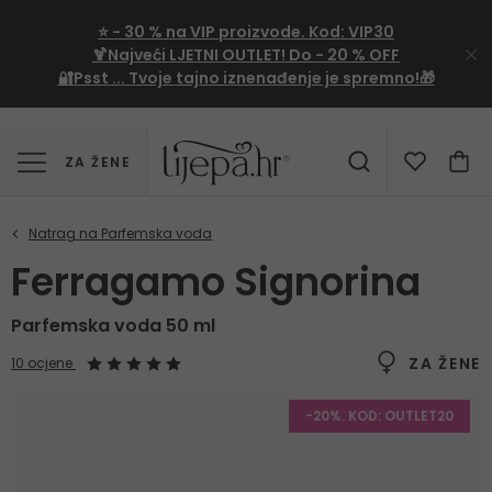
⭐
- 30 %
na VIP proizvode. Kod:
VIP30
🍹Najveći LJETNI OUTLET!
Do - 20 % OFF
🔐Psst ... Tvoje tajno iznenađenje je spremno!🎁
ZA ŽENE
Ferragamo Signorina
Parfemska voda 50 ml
ZA ŽENE
10 ocjene
-20%. KOD: OUTLET20