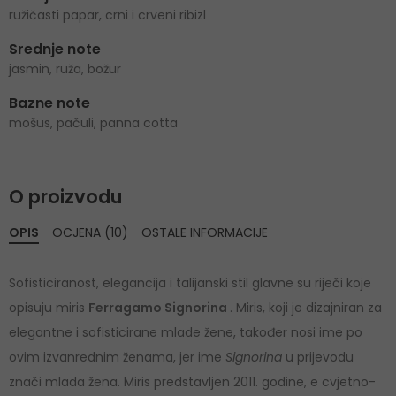
ružičasti papar, crni i crveni ribizl
Srednje note
jasmin, ruža, božur
Bazne note
mošus, pačuli, panna cotta
O proizvodu
OPIS
OCJENA (10)
OSTALE INFORMACIJE
Sofisticiranost, elegancija i talijanski stil glavne su riječi koje
opisuju miris
Ferragamo Signorina
. Miris, koji je dizajniran za
elegantne i sofisticirane mlade žene, također nosi ime po
ovim izvanrednim ženama, jer ime
Signorina
u prijevodu
znači mlada žena. Miris predstavljen 2011. godine, e cvjetno-