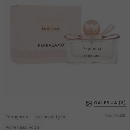
GALERIJA (
3
)
Kod:
142821
Ferragamo
Losion za tijelo
Parfemska voda