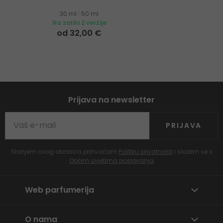
30 ml
|
50 ml
Na zalihi 2 verzije
od 32,00 €
Prijava na newsletter
PRIJAVA
Slanjem ovog obrasca prihvaćam
Politiku privatnosti
i slažem se s
Općim uvjetima poslovanja
Web parfumerija
O nama