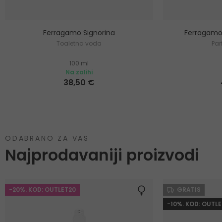
Ferragamo Signorina
Ferragamo 
Toaletna voda
Pa
100 ml
Na zalihi
38,50 €
ODABRANO ZA VAS
Najprodavaniji proizvodi
-20%. KOD: OUTLET20
GRATIS
-10%. KOD: OUTLE