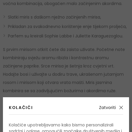
voćna kombinacija, obogaćen malo začinjenim akordima.
Slatki miris s daškom nježno začinjenih mirisa,
Prikladan za svakodnevno korištenje enje tijekom proljeća,
Parfem su kreirali Sophie Labbe i Juliette Karaguezoglou.
S prvim mirisom otkrit ćete da zaista uživate. Početne note
kombiniraju svježu aromu ribizla i kontrastnu aromu
začinjene paprike. Srce mirisa je šetnja kroz cvjetni vrt.
Hodajte bosi i uživajte u dodiru trave, ukrašenom jutarnjom
rosom i mirisom koji otvara vrata mašti. Miris jasmina
kombinira se sa zadivljujućim božurima i akordima ruže.
Napokon, slatki se tonovi probude i daju Vam ukusan miris
talijanskih deserta. U kombinaciji s pačulijem i senzualnim
KOLAČIĆI
Zatvoriti
mošusom.
Kolačiće upotrebljavamo kako bismo personalizirali
Upotreba
sadržaj i oglase, omogućili značajke društvenih medija i