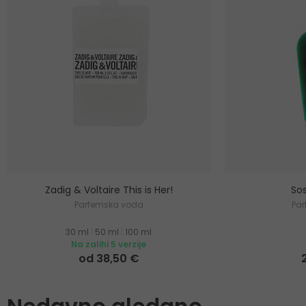
Zadig & Voltaire This is Her!
Sos
Parfemska voda
Pa
30 ml
|
50 ml
|
100 ml
Na zalihi 5 verzije
od 38,50 €