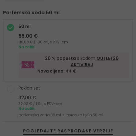
Parfemska voda 50 ml
50 ml
55,00 €
110,00 € / 100 ml, s PDV-om
Na zalihi
20 % popusta
s kodom
OUTLET20
AKTIVIRAJ
Nova cijena:
44 €
Poklon set
32,00 €
32,00 € / 1 St., s PDV-om
Na zalihi
parfemska voda 30 ml + losion za tijelo 50 ml
POGLEDAJTE RASPRODANE VERZIJE