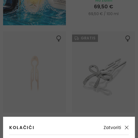
Na zalihi
69,50 €
69,50 € / 100 ml
GRATIS
Fiona Franchimon Nº1
Fiona Franchimon Nº1
Hairpin Steel
Hairpin Steel Crystals By
KOLAČIĆI
Zatvoriti
Swarovski
Kopča za kosu