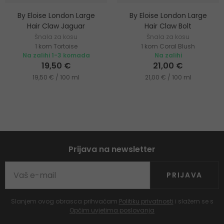
By Eloise London Large
By Eloise London Large
Hair Claw Jaguar
Hair Claw Bolt
Šnala za kosu
Šnala za kosu
1 kom Tortoise
1 kom Coral Blush
Na zalihi 1-3 komada
Na zalihi
19,50 €
21,00 €
19,50 € / 100 ml
21,00 € / 100 ml
Prijava na newsletter
PRIJAVA
Slanjem ovog obrasca prihvaćam
Politiku privatnosti
i slažem se s
Općim uvjetima poslovanja