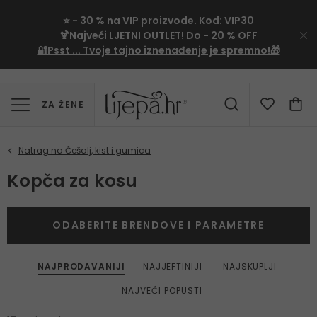
⭐
- 30 %
na VIP proizvode. Kod:
VIP30
🍹Najveći LJETNI OUTLET!
Do - 20 % OFF
🔐Psst ... Tvoje tajno iznenađenje je spremno!🎁
ZA ŽENE
Kopča za kosu
ODABERITE BRENDOVE I PARAMETRE
NAJPRODAVANIJI
NAJJEFTINIJI
NAJSKUPLJI
NAJVEĆI POPUSTI