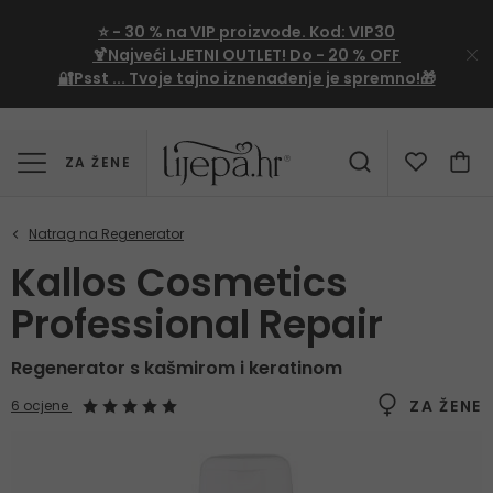
⭐
- 30 %
na VIP proizvode. Kod:
VIP30
🍹Najveći LJETNI OUTLET!
Do - 20 % OFF
🔐Psst ... Tvoje tajno iznenađenje je spremno!🎁
ZA ŽENE
Kallos Cosmetics
Professional Repair
Regenerator s kašmirom i keratinom
ZA ŽENE
6 ocjene