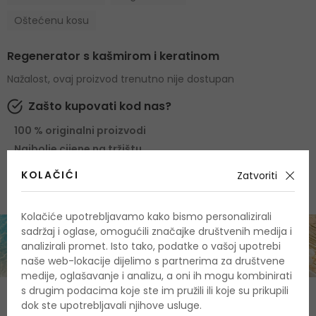
Oštećenu kosu
Regenerator s kašmirom i keratinom
Nažalost, ovaj proizvod trenutno nije dostupan
Zašto kupovati kod nas?
100 % originalni proizvodi
Najbolje cijene na tržištu
Brza i pouzdana dostava
KOLAČIĆI
Zatvoriti
Kolačiće upotrebljavamo kako bismo personalizirali
sadržaj i oglase, omogućili značajke društvenih medija i
analizirali promet. Isto tako, podatke o vašoj upotrebi
naše web-lokacije dijelimo s partnerima za društvene
medije, oglašavanje i analizu, a oni ih mogu kombinirati
s drugim podacima koje ste im pružili ili koje su prikupili
O proizvodu
dok ste upotrebljavali njihove usluge.