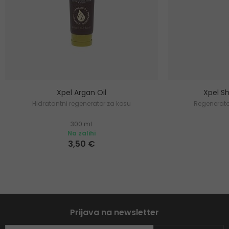
Xpel Argan Oil
Xpel S
Hidratantni regenerator za kosu
Regenerator
300 ml
Na zalihi
3,50 €
Prijava na newsletter