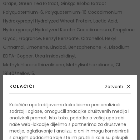
Grape, Green Tea Extract, Ginkgo Biloba Extract
Polyquaternium-6, Polyquaternium-16 Cocodimonium
Hydroxypropyl Hydrolyzed Wheat Protein, Lactic Acid,
Hydroxypropyl Hydrolyzed Keratin Cocodimonium, Propylene
Glycol, Fragrance, Benzyl Benzoate, Citronellol, Hexyl
Cinnamal, Limonene, Linalool, Benzophenone-4, Disodium
EDTA-Copper, Urea Imidazolidinyl,
Methylchloroisothiazolinone, Methylisothiazolinone, CI
19140/Yellow 5.
KOLAČIĆI
Zatvoriti
Popis sastojaka se može promijeniti. Savjetuje se da uvijek
provjerite popis sastojaka navedenih na kupljenom
proizvodu.
Kolačiće upotrebljavamo kako bismo personalizirali
sadržaj i oglase, omogućili značajke društvenih medija i
analizirali promet. Isto tako, podatke o vašoj upotrebi
Prema tipu
Suha kosa
,
Oštećenu kosu
,
Normalna
naše web-lokacije dijelimo s partnerima za društvene
kose
kosa
medije, oglašavanje i analizu, a oni ih mogu kombinirati
s drugim podacima koje ste im pružili ili koje su prikupili