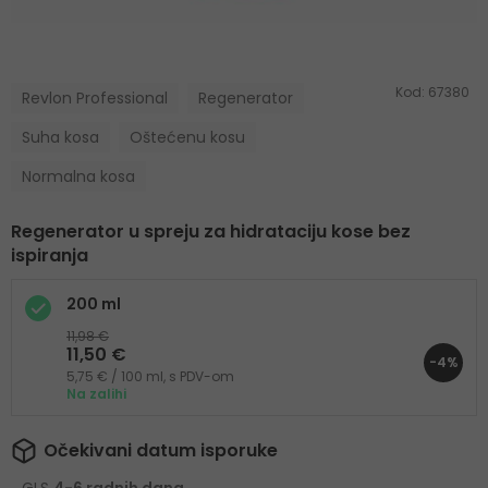
Kod:
67380
Revlon Professional
Regenerator
Suha kosa
Oštećenu kosu
Normalna kosa
Regenerator u spreju za hidrataciju kose bez
ispiranja
200 ml
11,98 €
11,50 €
-4%
5,75 € / 100 ml, s PDV-om
Na zalihi
Očekivani datum isporuke