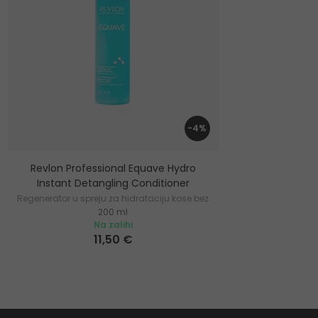
-4%
Revlon Professional Equave Hydro
Instant Detangling Conditioner
Regenerator u spreju za hidrataciju kose bez
200 ml
ispiranja
Na zalihi
11,50 €