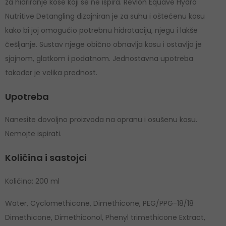
za hidriranje kose koji se ne ispira. Revlon Equave Hydro
Nutritive Detangling dizajniran je za suhu i oštećenu kosu
kako bi joj omogućio potrebnu hidrataciju, njegu i lakše
češljanje. Sustav njege obično obnavlja kosu i ostavlja je
sjajnom, glatkom i podatnom. Jednostavna upotreba
također je velika prednost.
Upotreba
Nanesite dovoljno proizvoda na opranu i osušenu kosu.
Nemojte ispirati.
Količina i sastojci
Količina: 200 ml
Water, Cyclomethicone, Dimethicone, PEG/PPG-18/18
Dimethicone, Dimethiconol, Phenyl trimethicone Extract,