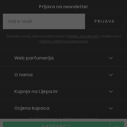
Prijava na newsletter
PRIJAVA
Slanjem ovog obrasca prihvaćam
Politiku privatnosti
i slažem se s
Općim uvjetima poslovanja
Web parfumerija
O nama
Kupnja na Lijepa.hr
Ocjena kupaca
© 2026
Lijepa.hr
Politika o kolačićima
Prijavite neprikladan sadržaj
U KOŠARICU