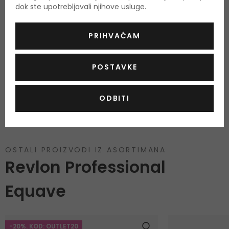
dok ste upotrebljavali njihove usluge.
Još nema recenzija za ovaj proizvod.
Budite prvi.
PRIHVAĆAM
OCIJENITE PROIZVOD
POSTAVKE
Podaci o dobivanju ocjena
ODBITI
OSTALI PROIZVODI IZ ASORTIMANA
Revlon Professional
Equave
-20%. KOD: OUTLET20