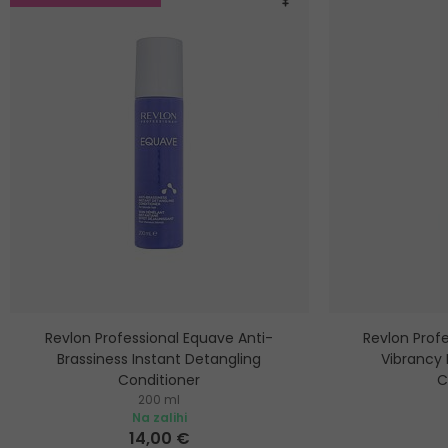
Revlon Professional Equave Anti-
Revlon Prof
Brassiness Instant Detangling
Vibrancy 
Conditioner
C
200 ml
Regenerator za svjetlu i plavu kosu
Regenerator u s
Na zalihi
o
14,00 €