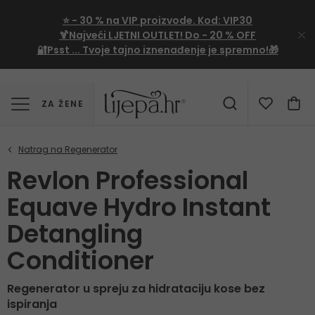
⭐
- 30 %
na VIP proizvode. Kod:
VIP30
🍹Najveći LJETNI OUTLET!
Do - 20 % OFF
🔐Psst ... Tvoje tajno iznenađenje je spremno!🎁
ZA ŽENE
Revlon Professional
Equave Hydro Instant
Detangling
Conditioner
Regenerator u spreju za hidrataciju kose bez
ispiranja