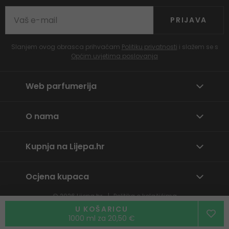
PRIJAVA
Slanjem ovog obrasca prihvaćam
Politiku privatnosti
i slažem se s
Općim uvjetima poslovanja
Web parfumerija
O nama
Kupnja na Lijepa.hr
Ocjena kupaca
© 2026
Lijepa.hr
Politika o kolačićima
Prijavite neprikladan sadržaj
U KOŠARICU
1000 ml za 20,50 €
By
wpj.cz