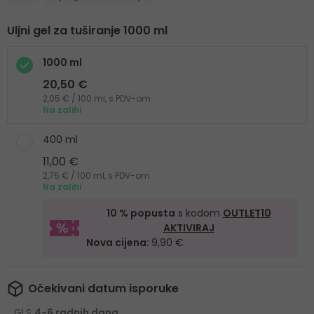
Uljni gel za tuširanje 1000 ml
1000 ml
20,50 €
2,05 € / 100 ml, s PDV-om
Na zalihi
400 ml
11,00 €
2,75 € / 100 ml, s PDV-om
Na zalihi
10 % popusta
s kodom
OUTLET10
AKTIVIRAJ
Nova cijena:
9,90 €
Očekivani datum isporuke
GLS
4-6 radnih dana