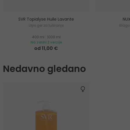
SVR Topialyse Huile Lavante
NUX
Uljni gel za tuširanje
Blago 
400 ml
|
1000 ml
Na zalihi 2 verzije
od 11,00 €
Nedavno gledano