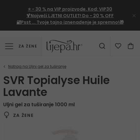
⭐
- 30 %
na VIP proizvode. Kod:
VIP30
🍹Najveći LJETNI OUTLET!
Do - 20 % OFF
🔐Psst ... Tvoje tajno iznenađenje je spremno!🎁
ZA ŽENE
SVR Topialyse Huile
Lavante
Uljni gel za tuširanje 1000 ml
ZA ŽENE