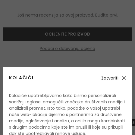
Još nema recenzija za ovaj proizvod.
Budite prvi.
OCIJENITE PROIZVOD
Podaci o dobivanju ocjena
KOLAČIĆI
Zatvoriti
OSTALI PROIZVODI IZ ASORTIMANA
Kolačiće upotrebljavamo kako bismo personalizirali
SVR Topialyse
sadržaj i oglase, omogućili značajke društvenih medija i
analizirali promet. Isto tako, podatke o vašoj upotrebi
naše web-lokacije dijelimo s partnerima za društvene
medije, oglašavanje i analizu, a oni ih mogu kombinirati
-10%. KOD: OUTLE
s drugim podacima koje ste im pružili ili koje su prikupili
dok ste upotrebljavali njihove usluge.