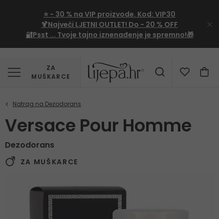
⭐
- 30 %
na VIP proizvode. Kod:
VIP30
🍹Najveći LJETNI OUTLET!
Do - 20 % OFF
🔐Psst ... Tvoje tajno iznenađenje je spremno!🎁
ZA
MUŠKARCE
Versace Pour Homme
Dezodorans
ZA MUŠKARCE