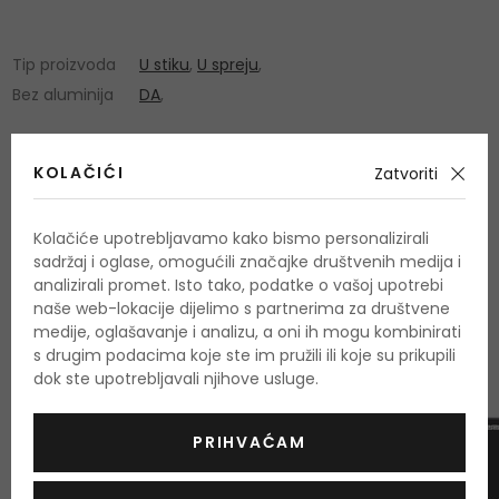
Tip proizvoda
U stiku
,
U spreju
,
Bez aluminija
DA
,
KOLAČIĆI
Zatvoriti
Kolačiće upotrebljavamo kako bismo personalizirali
OSTALI PROIZVODI IZ ASORTIMANA
sadržaj i oglase, omogućili značajke društvenih medija i
Versace Pour Homme
analizirali promet. Isto tako, podatke o vašoj upotrebi
naše web-lokacije dijelimo s partnerima za društvene
medije, oglašavanje i analizu, a oni ih mogu kombinirati
s drugim podacima koje ste im pružili ili koje su prikupili
dok ste upotrebljavali njihove usluge.
PRIHVAĆAM