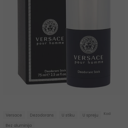
Kod:
Versace
Dezodorans
U stiku
U spreju
Bez aluminija