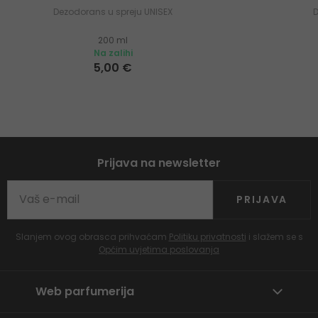
Dezodorans u spreju UNISEX
200 ml
Na zalihi
5,00 €
Prijava na newsletter
PRIJAVA
Slanjem ovog obrasca prihvaćam
Politiku privatnosti
i slažem se s
Općim uvjetima poslovanja
Web parfumerija