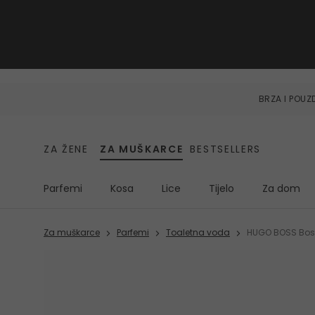
BRZA I POU
ZA ŽENE
ZA MUŠKARCE
BESTSELLERS
Parfemi
Kosa
Lice
Tijelo
Za dom
Za muškarce
Parfemi
Toaletna voda
HUGO BOSS Boss