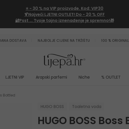
⭐
- 30 %
na VIP proizvode. Kod:
VIP30
🍹Najveći LJETNI OUTLET!
Do - 20 % OFF
🔐Psst ... Tvoje tajno iznenađenje je spremno!🎁
ZDANA DOSTAVA
NAJBOLJE CIJENE NA TRŽIŠTU
100 % ORIGINAL
LJETNI VIP
Arapski parfemi
Niche
% OUTLET
 Bottled
HUGO BOSS
Toaletna voda
HUGO BOSS Boss B