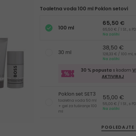
Toaletna voda 100 ml Poklon setovi
65,50 €
100 ml
65,50 € / 1 St., s
Na zalihi
38,50 €
30 ml
128,33 € / 100 ml,
Na zalihi
30 % popusta
s kodom
V
AKTIVIRAJ
Poklon set SET3
55,00 €
toaletna voda 50 ml
55,00 € / 1 St., s
+ gel za tuširanje 100
Na zalihi
ml
POGLEDAJTE 