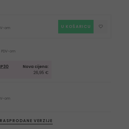
U KOŠARICU
 PDV-om
 s PDV-om
IP30
Nova cijena:
26,95 €
 PDV-om
RASPRODANE VERZIJE