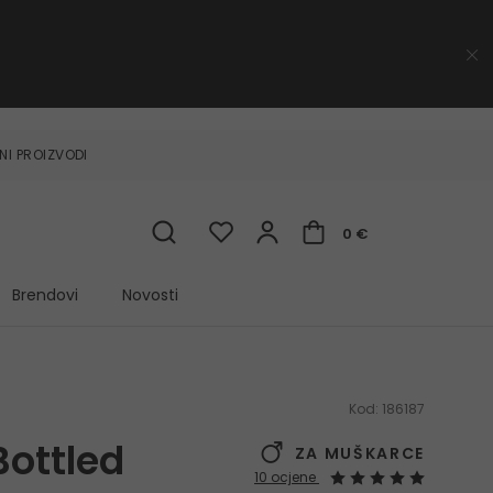
NI PROIZVODI
0 €
Brendovi
Novosti
Kod:
186187
ottled
ZA MUŠKARCE
10 ocjene