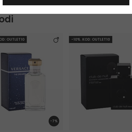
odi
KOD: OUTLET10
-10%. KOD: OUTLET10
-7%