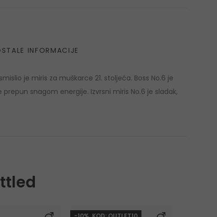
STALE INFORMACIJE
mislio je miris za muškarce 21. stoljeća. Boss No.6 je
 prepun snagom energije. Izvrsni miris No.6 je sladak,
ttled
-10%. KOD: OUTLET10