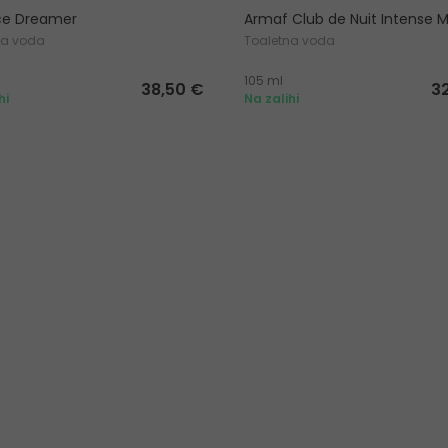
ce Dreamer
Armaf Club de Nuit Intense 
na voda
Toaletna voda
105 ml
38,50 €
3
hi
Na zalihi