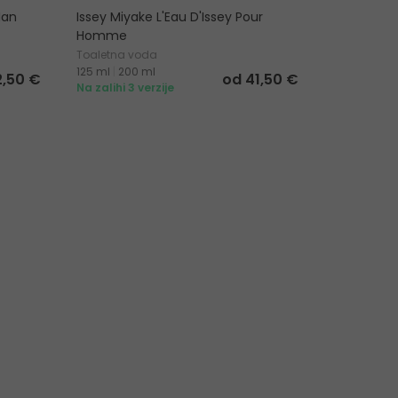
Man
Issey Miyake L'Eau D'Issey Pour
Issey Miya
Homme
Homme In
Toaletna voda
Toaletna v
125 ml
|
200 ml
75 ml
|
125 
2,50 €
od 41,50 €
Na zalihi 3 verzije
Na zalihi 2 