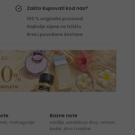
Zašto kupovati kod nas?
100 % originalni proizvodi
Najbolje cijene na tržištu
Brza i pouzdana dostava
note
Bazne note
cimet, mahagonija
vanilija, sandalovo drvo, vetiver,
kedar, drvo masline