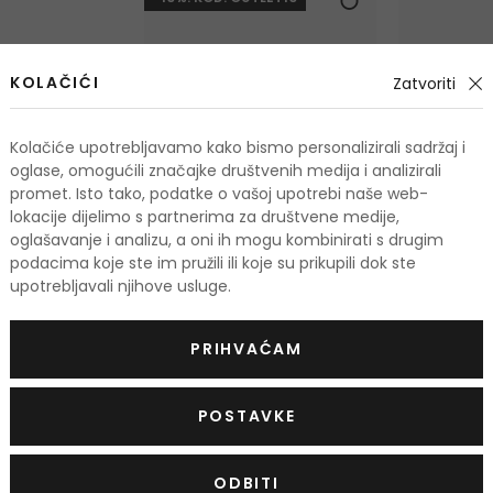
KOLAČIĆI
Zatvoriti
Kolačiće upotrebljavamo kako bismo personalizirali sadržaj i
oglase, omogućili značajke društvenih medija i analizirali
promet. Isto tako, podatke o vašoj upotrebi naše web-
lokacije dijelimo s partnerima za društvene medije,
-6%
oglašavanje i analizu, a oni ih mogu kombinirati s drugim
podacima koje ste im pružili ili koje su prikupili dok ste
upotrebljavali njihove usluge.
HUGO BOSS Boss Bottled
HUGO BOSS
Dezodorans
Vodica nako
PRIHVAĆAM
75 ml
50 ml
14,00 €
Na zalihi
Na zalihi
POSTAVKE
ODBITI