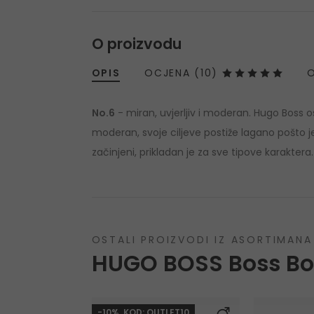
O proizvodu
OPIS
OCJENA (10)
O
No.6
- miran, uvjerljiv i moderan. Hugo Boss os
moderan, svoje ciljeve postiže lagano pošto je
začinjeni, prikladan je za sve tipove karaktera.
OSTALI PROIZVODI IZ ASORTIMANA
HUGO BOSS Boss Bo
-10%. KOD: OUTLET10