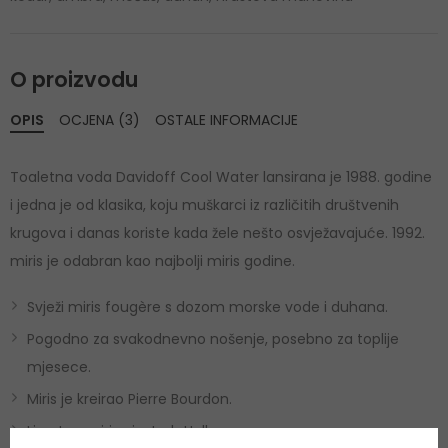
O proizvodu
OPIS
OCJENA (3)
OSTALE INFORMACIJE
Toaletna voda Davidoff Cool Water lansirana je 1988. godine
i jedna je od klasika, koju muškarci iz različitih društvenih
krugova i danas koriste kada žele nešto osvježavajuće. 1992.
miris je odabran kao najbolji miris godine.
Svježi miris fougère s dozom morske vode i duhana.
Pogodno za svakodnevno nošenje, posebno za toplije
mjesece.
Miris je kreirao Pierre Bourdon.
Lice tog mirisa je Josh Holloway.