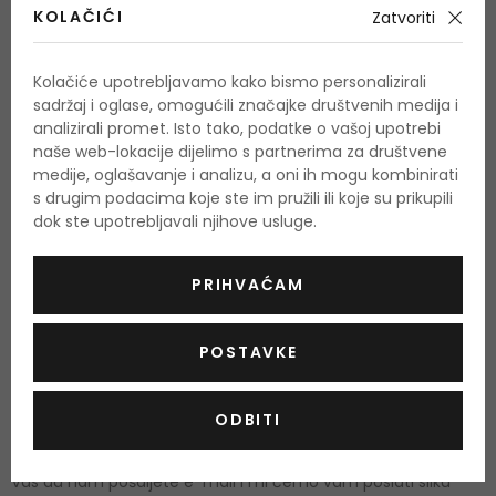
KOLAČIĆI
Zatvoriti
Osnova Davidoff Cool Water mirisa je varijabilna kompozicija
kontrasta - miris, koji ulazi pod kožu osobe. To evocira
Kolačiće upotrebljavamo kako bismo personalizirali
senzualnost sila za smirenje i tajnu vode. Cool Water je
sadržaj i oglase, omogućili značajke društvenih medija i
pojedinac koji vjeruje u sebe, svjestan je svoje muškosti i svog
analizirali promet. Isto tako, podatke o vašoj upotrebi
naše web-lokacije dijelimo s partnerima za društvene
tijela.
medije, oglašavanje i analizu, a oni ih mogu kombinirati
s drugim podacima koje ste im pružili ili koje su prikupili
Upotreba
dok ste upotrebljavali njihove usluge.
Parfemski proizvodi namijenjeni su odraslima. Sadrže alkohol,
PRIHVAĆAM
zapaljivi su i, ako se pogrešno koriste, također su opasni.
Upozorenje:
Zapaljivo! Nemojte ga koristiti u blizini vatre! Ne
POSTAVKE
nanositi blizu očiju ili nadražene i osjetljive kože. Rok trajanja
nakon otvaranja označen je na ambalaži.
ODBITI
Ukoliko želite dobiti popis sastojaka za ovaj proizvod, molimo
Vas da nam pošaljete e-mail i mi ćemo vam poslati sliku