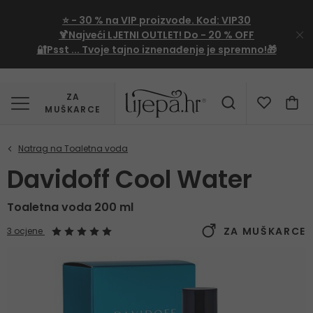
⭐
- 30 %
na VIP proizvode. Kod:
VIP30
🍹Najveći LJETNI OUTLET!
Do - 20 % OFF
🔐Psst ... Tvoje tajno iznenađenje je spremno!🎁
ZA
MUŠKARCE
Davidoff Cool Water
Toaletna voda 200 ml
ZA MUŠKARCE
3 ocjene