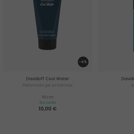
-4%
Davidoff Cool Water
David
Parfumirani gel za tuširanje
S
150 ml
Na zalihi
10,00 €