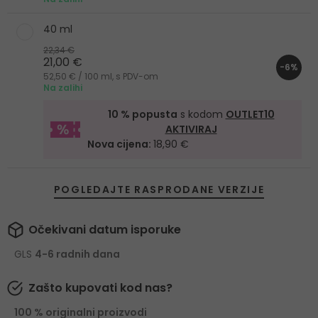
40 ml
22,34 €
21,00 €
-6%
52,50 € / 100 ml, s PDV-om
Na zalihi
10 % popusta
s kodom
OUTLET10
AKTIVIRAJ
Nova cijena:
18,90 €
POGLEDAJTE RASPRODANE VERZIJE
Očekivani datum isporuke
GLS
4-6 radnih dana
Zašto kupovati kod nas?
100 % originalni proizvodi