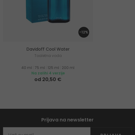
-12%
Davidoff Cool Water
Toaletna voda
40 ml
|
75 ml
|
125 ml
|
200 ml
Na zalihi 4 verzije
od 20,50 €
Prijava na newsletter