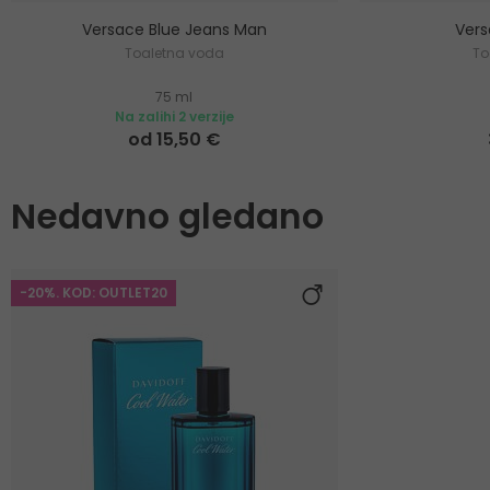
Versace Blue Jeans Man
Ver
Toaletna voda
To
75 ml
Na zalihi 2 verzije
od 15,50 €
Nedavno gledano
-20%. KOD: OUTLET20