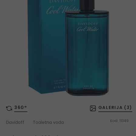
360°
GALERIJA (
3
)
Kod:
11349
Davidoff
Toaletna voda