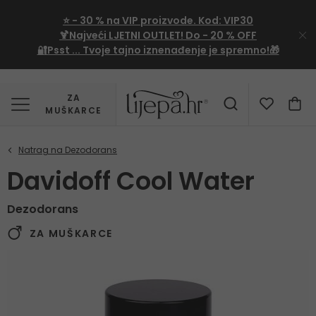
⭐
- 30 %
na VIP proizvode. Kod:
VIP30
🍹Najveći LJETNI OUTLET!
Do - 20 % OFF
🔐Psst ... Tvoje tajno iznenađenje je spremno!🎁
ZA
MUŠKARCE
Davidoff Cool Water
Dezodorans
ZA MUŠKARCE