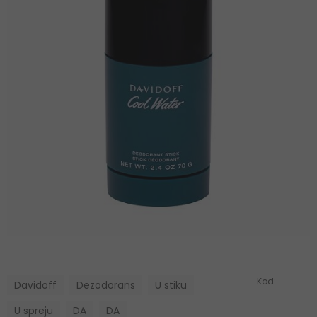
Kod:
Davidoff
Dezodorans
U stiku
U spreju
DA
DA