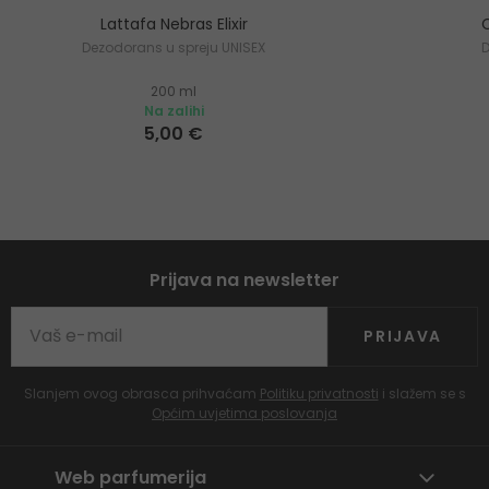
Lattafa Nebras Elixir
Dezodorans u spreju UNISEX
200 ml
Na zalihi
5,00 €
Prijava na newsletter
PRIJAVA
Slanjem ovog obrasca prihvaćam
Politiku privatnosti
i slažem se s
Općim uvjetima poslovanja
Web parfumerija