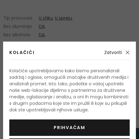
Tip proizvoda
U stiku
,
U spreju
,
Bez aluminija
DA
,
Bez alkohola
DA
,
KOLAČIĆI
Zatvoriti
Kolačiće upotrebljavamo kako bismo personalizirali
sadržaj i oglase, omogućili značajke društvenih medija i
OSTALI PROIZVODI IZ ASORTIMANA
analizirali promet. Isto tako, podatke o vašoj upotrebi
Davidoff Cool Water
naše web-lokacije dijelimo s partnerima za društvene
medije, oglašavanje i analizu, a oni ih mogu kombinirati
s drugim podacima koje ste im pružili ili koje su prikupili
dok ste upotrebljavali njihove usluge.
-20%. KOD: OUTLET20
PRIHVAĆAM