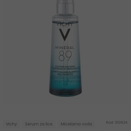
Kod:
100624
Vichy
Serum za lice
Micelarna voda