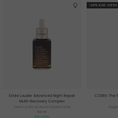
-30% KOD: VIP30
Estée Lauder Advanced Night Repair
COSRX The 6
Multi-Recovery Complex
Serum protiv znakova starenja kože
Regen
50 ml
Na zalihi