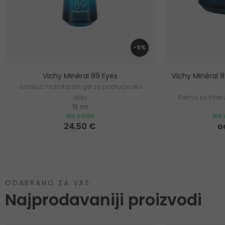
-9%
Vichy Minéral 89 Eyes
Vichy Minéral 
Jačajući hidratantni gel za područje oko
očiju
Krema za intenz
15 ml
Na zalihi
Na z
24,50 €
o
ODABRANO ZA VAS
Najprodavaniji proizvodi