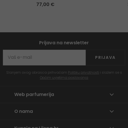
77,00 €
Prijava na newsletter
PRIJAVA
Slanjem ovog obrasca prihvaćam
Politiku privatnosti
i slažem se s
Općim uvjetima poslovanja
Web parfumerija
O nama