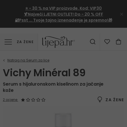
⭐
- 30 %
na VIP proizvode. Kod:
VIP30
🍹Najveći LJETNI OUTLET!
Do - 20 % OFF
🔐Psst ... Tvoje tajno iznenađenje je spremno!🎁
ZA ŽENE
Vichy Minéral 89
Serum s hijaluronskom kiselinom za jačanje
kože
ZA ŽENE
2 ocjene