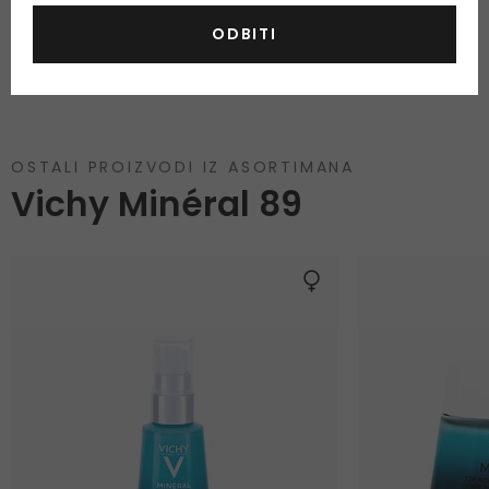
Tip kože
Za sve vrste kože
ODBITI
OSTALI PROIZVODI IZ ASORTIMANA
Vichy Minéral 89