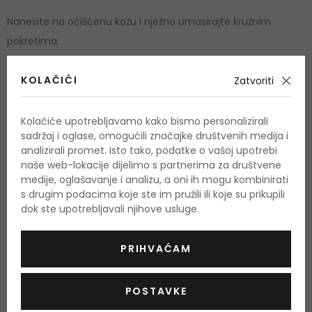
Nanesite na očišćenu kožu i nježno umasirajte kružnim
pokretima.
Količina in sastojci
KOLAČIĆI
Zatvoriti
Količina: 75 ml
Kolačiće upotrebljavamo kako bismo personalizirali
sadržaj i oglase, omogućili značajke društvenih medija i
Aqua / Water - Peg/Ppg/Polybutylene Glycol-8/5/3 Glycerin
analizirali promet. Isto tako, podatke o vašoj upotrebi
- Glycerin - Butylene Glycol - Methyl Gluceth-20 -
naše web-lokacije dijelimo s partnerima za društvene
Carbomer - Sodium Hyaluronate - Phenoxyethanol -
medije, oglašavanje i analizu, a oni ih mogu kombinirati
s drugim podacima koje ste im pružili ili koje su prikupili
Caprylyl Glycol - Citric Acid - Biosaccharide Gum-1.
dok ste upotrebljavali njihove usluge.
Popis sastojaka se može promijeniti. Savjetuje se da uvijek
provjerite popis sastojaka navedenih na kupljenom
PRIHVAĆAM
proizvodu.
POSTAVKE
Stanje kože
Dehidrirana
,
Osvjetljujući
,
Učvršćivanje i lifting