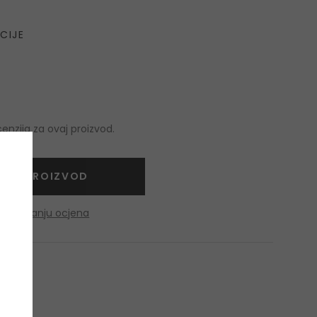
CIJE
nzija za ovaj proizvod.
NITE PROIZVOD
o dobivanju ocjena