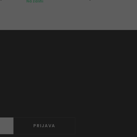
Na zalihi
Na zalihi
PRIJAVA