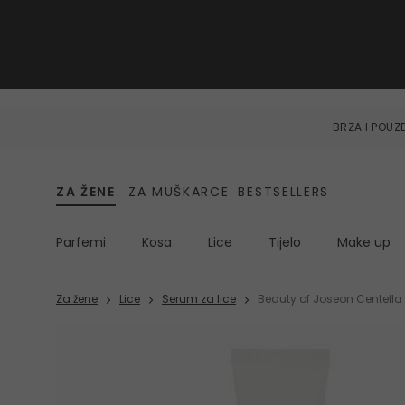
BRZA I POU
ZA ŽENE
ZA MUŠKARCE
BESTSELLERS
Parfemi
Kosa
Lice
Tijelo
Make up
Za žene
Lice
Serum za lice
Beauty of Joseon Centella 