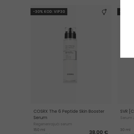
-30% KOD: VIP30
-10%. 
COSRX The 6 Peptide Skin Booster
SVR [
Serum
Serum z
Regenerirajući serum
150 ml
30 ml
38,00 €