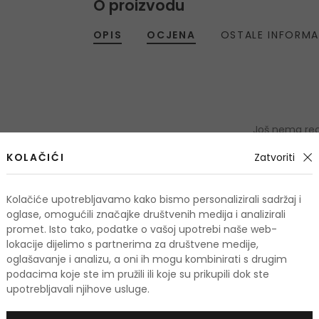
O proizvodu
OPIS
OCJENA
OSTALE INFORMA
Još nema rece
KOLAČIĆI
Zatvoriti
OCIJE
Kolačiće upotrebljavamo kako bismo personalizirali sadržaj i
oglase, omogućili značajke društvenih medija i analizirali
Podaci 
promet. Isto tako, podatke o vašoj upotrebi naše web-
lokacije dijelimo s partnerima za društvene medije,
oglašavanje i analizu, a oni ih mogu kombinirati s drugim
podacima koje ste im pružili ili koje su prikupili dok ste
odi
upotrebljavali njihove usluge.