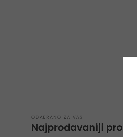
ODABRANO ZA VAS
Najprodavaniji proizv