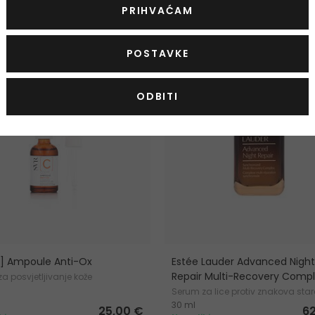
PRIHVAĆAM
KOD: OUTLET10
POSTAVKE
ODBITI
C] Ampoule Anti-Ox
Estée Lauder Advanced Night
Repair Multi-Recovery Comp
a posvjetljivanje kože
Serum za lice protiv znakova sta
30 ml
25,00 €
6