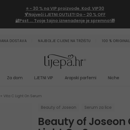
⭐
- 30 %
na VIP proizvode. Kod:
VIP30
🍹Najveći LJETNI OUTLET!
Do - 20 % OFF
🔐Psst ... Tvoje tajno iznenađenje je spremno!🎁
ZDANA DOSTAVA
NAJBOLJE CIJENE NA TRŽIŠTU
100 % ORIGINAL
Za dom
LJETNI VIP
Arapski parfemi
Niche
+ Vita C Light On Serum
Beauty of Joseon
Serum za lice
Beauty of Joseon 