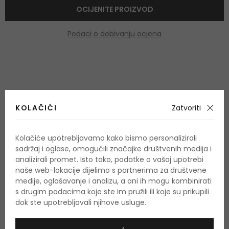
OCIJENITE PROIZVOD
Podaci o dobivanju ocjena
OSTALI PROIZVODI IZ ASORTIMANA
KOLAČIĆI
Zatvoriti
Lancaster Skin Life
Kolačiće upotrebljavamo kako bismo personalizirali
sadržaj i oglase, omogućili značajke društvenih medija i
analizirali promet. Isto tako, podatke o vašoj upotrebi
-20%. KOD: OUTLET20
naše web-lokacije dijelimo s partnerima za društvene
medije, oglašavanje i analizu, a oni ih mogu kombinirati
s drugim podacima koje ste im pružili ili koje su prikupili
dok ste upotrebljavali njihove usluge.