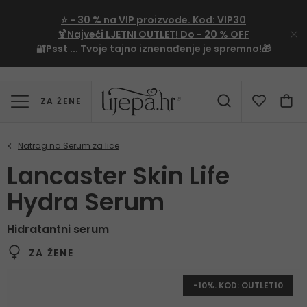
⭐
- 30 %
na VIP proizvode. Kod:
VIP30
🍹Najveći LJETNI OUTLET!
Do - 20 % OFF
🔐Psst ... Tvoje tajno iznenađenje je spremno!🎁
ZA ŽENE
Lancaster Skin Life
Hydra Serum
Hidratantni serum
ZA ŽENE
-10%. KOD: OUTLET10