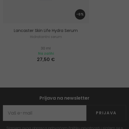
-6%
Lancaster Skin Life Hydra Serum
Hidratantni serum
30 ml
Na zalihi
27,50 €
Prijava na newsletter
PRIJAVA
Slanjem ovog obrasca prihvaćam
Politiku privatnosti
i slažem se s