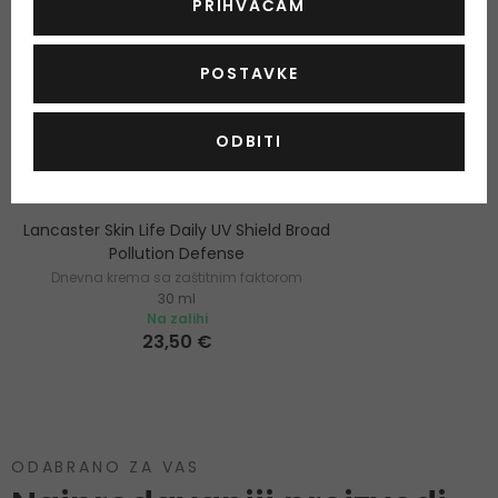
PRIHVAĆAM
POSTAVKE
ODBITI
Lancaster Skin Life Daily UV Shield Broad
Pollution Defense
Dnevna krema sa zaštitnim faktorom
30 ml
Na zalihi
23,50 €
ODABRANO ZA VAS