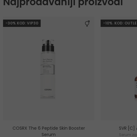
Najprodavaniji proizvodi
-30% KOD: VIP30
-10%. KOD: OUTLE
COSRX The 6 Peptide Skin Booster
SVR [C]
Serum
Serum za 