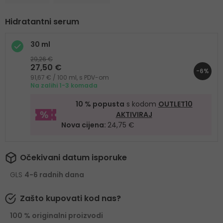
Hidratantni serum
30 ml
29,26 €
27,50 €
-6%
91,67 € / 100 ml, s PDV-om
Na zalihi 1-3 komada
10 % popusta
s kodom
OUTLET10
AKTIVIRAJ
Nova cijena:
24,75 €
Očekivani datum isporuke
GLS
4-6 radnih dana
Zašto kupovati kod nas?
100 % originalni proizvodi