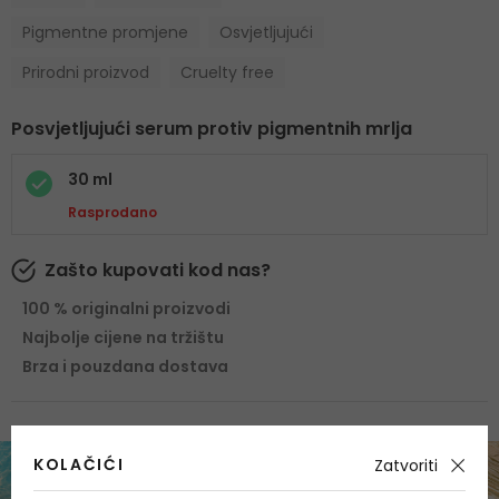
Pigmentne promjene
Osvjetljujući
Prirodni proizvod
Cruelty free
Posvjetljujući serum protiv pigmentnih mrlja
30 ml
Rasprodano
Zašto kupovati kod nas?
100 % originalni proizvodi
Najbolje cijene na tržištu
Brza i pouzdana dostava
KOLAČIĆI
Zatvoriti