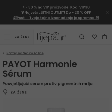
⭐
- 30 %
na VIP proizvode. Kod:
VIP30
🍹Najveći LJETNI OUTLET!
Do - 20 % OFF
🔐Psst ... Tvoje tajno iznenađenje je spremno!🎁
ZA ŽENE
PAYOT Harmonie
Sérum
Posvjetljujući serum protiv pigmentnih mrlja
ZA ŽENE