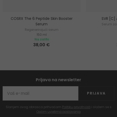
COSRX The 6 Peptide Skin Booster
SVR [C]
Serum
Serum za 
Regenerirajući serum
150 ml
Na zalihi
38,00 €
Prijava na newsletter
PRIJAVA
Slanjem ovog obrasca prihvaćam
Politiku privatnosti
i slažem se s
Općim uvjetima poslovanja